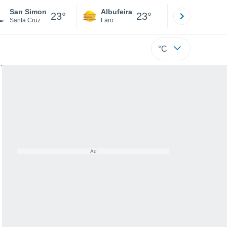
San Simon
Albufeira
Lisboa
23°
23°
Santa Cruz
Faro
Lisboa
°C