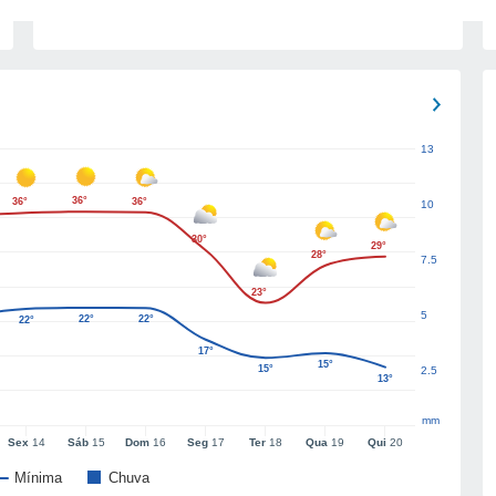
13
36°
36°
36°
10
30°
29°
28°
7.5
23°
5
22°
22°
22°
17°
15°
15°
2.5
13°
mm
Sex
14
Sáb
15
Dom
16
Seg
17
Ter
18
Qua
19
Qui
20
Mínima
Chuva