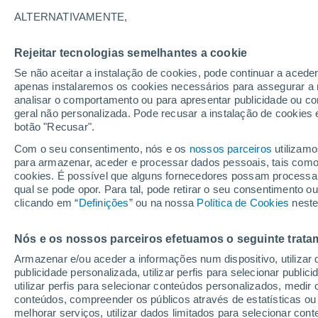
24°
ALTERNATIVAMENTE,
Rejeitar tecnologias semelhantes a cookie
Lua mingu
Se não aceitar a instalação de cookies, pode continuar a acede
Iluminada
Sensação de 23°
apenas instalaremos os cookies necessários para assegurar a 
analisar o comportamento ou para apresentar publicidade ou co
geral não personalizada. Pode recusar a instalação de cookies 
botão "Recusar".
Última hora
Hoje e amanhã poeiras do Saara “invadem”
Com o seu consentimento, nós e os
nossos parceiros
utilizamo
Portugal: risco de trovoadas no Norte e Centr
para armazenar, aceder e processar dados pessoais, tais como a
aumenta
cookies. É possível que alguns fornecedores possam processa
O Tempo 1 - 7 Dias
Atualidade
Mapas de temperat
qual se pode opor. Para tal, pode retirar o seu consentimento 
clicando em “
Definições
” ou na nossa
Política de Cookies
neste
Nós e os nossos parceiros efetuamos o seguinte trata
Amanhã
Segunda
Hoje
Armazenar e/ou aceder a informações num dispositivo, utilizar da
9 Ago.
10 Ago.
8 Ago.
publicidade personalizada, utilizar perfis para selecionar public
utilizar perfis para selecionar conteúdos personalizados, med
conteúdos, compreender os públicos através de estatísticas ou
melhorar serviços, utilizar dados limitados para selecionar cont
70%
30%