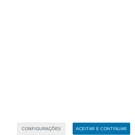
Calendário Lunar
Seg
Ter
Qua
Qui
Sex
Sáb
Domo
8
9
10
11
12
13
14
15
16
17
18
19
20
21
CONFIGURAÇÕES
ACEITAR E CONTINUAR