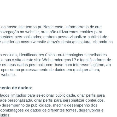
ante
r ao nosso site tempo.pt. Neste caso, informamo-lo de que
:
22%
navegação no website, mas não utilizaremos cookies para
nteúdos personalizados, embora possa visualizar publicidade
e aceder ao nosso website através desta assinatura, clicando no
s cookies, identificadores únicos ou tecnologias semelhantes
o
 sua visita a este sitio Web, endereços IP e identificadores de
r os seus dados pessoais com base num interesse legítimo, ao
ura
Radar de Chuva
Satélites
Modelos
ou opor-se ao processamento de dados em qualquer altura,
 website.
mento de dados:
Terça
Quarta
Quinta
Sexta
dos limitados para selecionar publicidade, criar perfis para
11 Ago.
12 Ago.
13 Ago.
14 Ago.
idade personalizada, criar perfis para personalizar conteúdos,
ir o desempenho da publicidade, medir o desempenho dos
 combinações de dados de diferentes fontes, desenvolver e
eúdos.