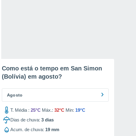
Como está o tempo em San Simon
(Bolívia) em
agosto
?
Agosto
T. Média :
25°C
Máx.:
32°C
Min:
19°C
Dias de chuva:
3
dias
Acum. de chuva:
19 mm