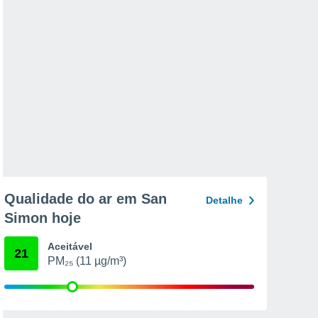
Qualidade do ar em San
Detalhe
Simon hoje
Aceitável
21
PM₂₅ (11 µg/m³)