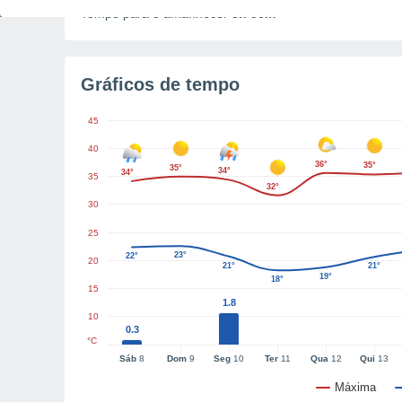
Tempo para o amanhecer
3h 56m
Gráficos de tempo
45
40
36°
35°
35°
34°
34°
35
32°
30
25
23°
22°
20
21°
21°
19°
18°
15
1.8
10
0.3
°C
Sáb
8
Dom
9
Seg
10
Ter
11
Qua
12
Qui
13
Máxima