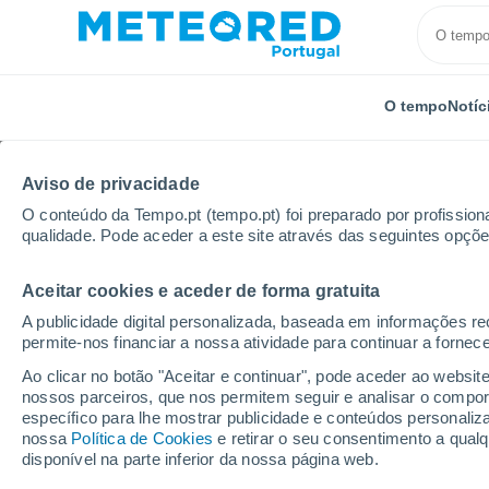
O tempo
Notíc
Aviso de privacidade
O conteúdo da Tempo.pt (tempo.pt) foi preparado por profissiona
qualidade. Pode aceder a este site através das seguintes opçõe
Aceitar cookies e aceder de forma gratuita
Início
Bolívia
Departamento de Santa Cruz
San
A publicidade digital personalizada, baseada em informações r
permite-nos financiar a nossa atividade para continuar a fornec
Tempo em San Simon (B
Ao clicar no botão "Aceitar e continuar", pode aceder ao websit
nossos parceiros, que nos permitem seguir e analisar o compo
02:05
Sábado
específico para lhe mostrar publicidade e conteúdos persona
nossa
Política de Cookies
e retirar o seu consentimento a qua
disponível na parte inferior da nossa página web.
Céu limpo