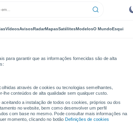
ias
Vídeos
Avisos
Radar
Mapas
Satélites
Modelos
O Mundo
Esqui
is para garantir que as informações fornecidas são de alta
s:
 Simon
ecolhidas através de cookies ou tecnologias semelhantes,
er-lhe conteúdos de alta qualidade sem qualquer custo.
olívia)
e aceitando a instalação de todos os cookies, próprios ou dos
rtamento no website, bem como desenvolver um perfil
...
lizados com base no mesmo. Pode consultar mais informações na
lquer momento, clicando no botão
Definições de cookies
Por horas
Céu limpo nas próximas horas