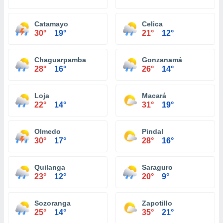
Catamayo
Celica
30°
19°
21°
12°
Chaguarpamba
Gonzanamá
28°
16°
26°
14°
Loja
Macará
22°
14°
31°
19°
Olmedo
Pindal
30°
17°
28°
16°
Quilanga
Saraguro
23°
12°
20°
9°
Sozoranga
Zapotillo
25°
14°
35°
21°