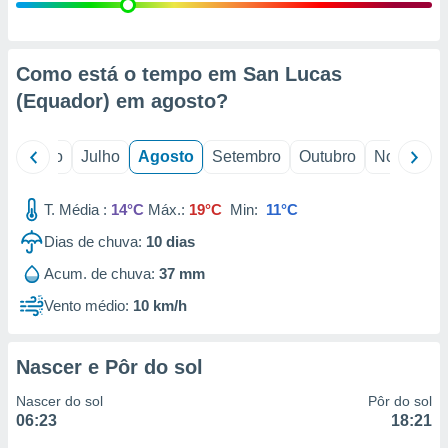
conteúdos.
ção
Como está o tempo em San Lucas
ão através
(Equador) em
agosto
?
de
,
 e
o
Junho
Julho
Agosto
Setembro
Outubro
Novembro
dos,
publicidade
T. Média :
14°C
Máx.:
19°C
Min:
11°C
s, estudos
Dias de chuva:
10
dias
a e
mento de
Acum. de chuva:
37 mm
Vento médio:
10 km/h
ossos 1199
eiros
Nascer e Pôr do sol
Nascer do sol
Pôr do sol
06:23
18:21