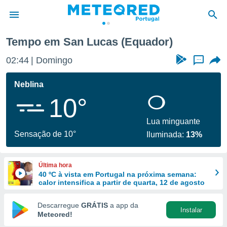
Tempo em San Lucas (Equador)
de
02:44
Domingo
...
 da
empo.pt) foi
Neblina
or
10°
is para
e as
 fornecidas
Lua minguante
 qualidade.
Sensação de 10°
Iluminada:
13%
r a este
s das
opções:
Última hora
40 ºC à vista em Portugal na próxima semana:
ookies e
calor intensifica a partir de quarta, 12 de agosto
 forma
Descarregue
GRÁTIS
a app da
Instalar
e digital
Meteored!
da,