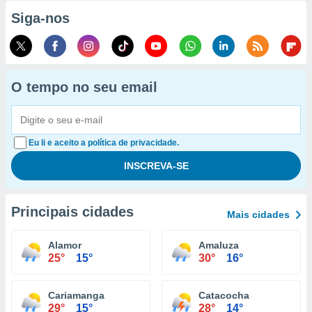
Siga-nos
O tempo no seu email
Eu li e aceito a política de privacidade.
Principais cidades
Mais cidades
Alamor
Amaluza
25°
15°
30°
16°
Cariamanga
Catacocha
29°
15°
28°
14°