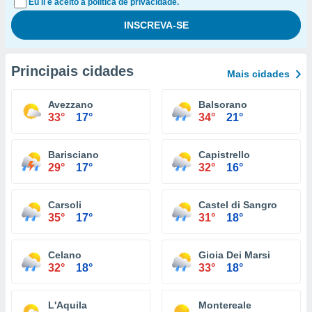
Eu li e aceito a política de privacidade.
Principais cidades
Mais cidades
Avezzano
Balsorano
33°
17°
34°
21°
Barisciano
Capistrello
29°
17°
32°
16°
Carsoli
Castel di Sangro
35°
17°
31°
18°
Celano
Gioia Dei Marsi
32°
18°
33°
18°
L'Aquila
Montereale