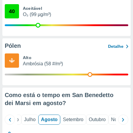
conteúdos.
Aceitável
40
O₃ (99 µg/m³)
ção
ão através
de
,
 e
Pólen
Detalhe
dos,
Alto
publicidade
Ambrósia (58 #/m³)
s, estudos
a e
mento de
ossos 1199
Como está o tempo em San Benedetto
eiros
dei Marsi em
agosto
?
o
Junho
Julho
Agosto
Setembro
Outubro
Novembro