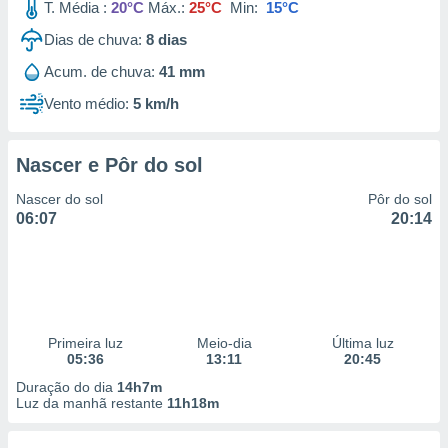
T. Média :
20°C
Máx.:
25°C
Min:
15°C
Dias de chuva:
8
dias
Acum. de chuva:
41 mm
Vento médio:
5 km/h
Nascer e Pôr do sol
Nascer do sol
Pôr do sol
06:07
20:14
Primeira luz
Meio-dia
Última luz
05:36
13:11
20:45
Duração do dia
14h7m
Luz da manhã restante
11h18m