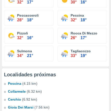
32°
17°
30°
16°
Pescasseroli
Pescina
28°
18°
32°
18°
Pizzoli
Rocca Di Mezzo
32°
16°
26°
17°
Sulmona
Tagliacozzo
34°
21°
33°
19°
Localidades próximas
Pescina
(4.15 km)
Collarmele
(6.32 km)
Cerchio
(6.92 km)
Gioia Dei Marsi
(7.56 km)