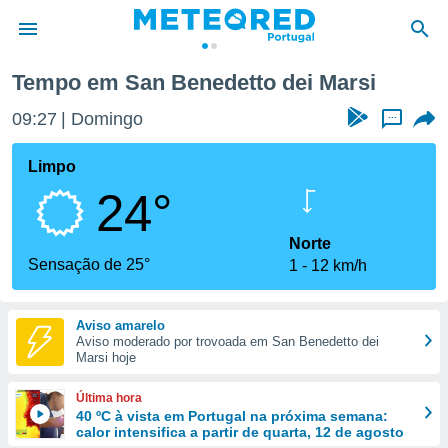
Tempo em San Benedetto dei Marsi
de
09:27
Domingo
...
 da
empo.pt) foi
Limpo
or
24°
is para
e as
 fornecidas
Norte
 qualidade.
Sensação de 25°
1
12 km/h
r a este
s das
opções:
Aviso amarelo
Aviso moderado por trovoada em San Benedetto dei
ookies e
Marsi hoje
 forma
Última hora
e digital
40 ºC à vista em Portugal na próxima semana:
calor intensifica a partir de quarta, 12 de agosto
da,