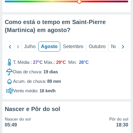
conteúdos.
ção
Como está o tempo em Saint-Pierre
ão através
(Martinica) em
agosto
?
de
,
 e
o
Junho
Julho
Agosto
Setembro
Outubro
Novembro
dos,
publicidade
T. Média :
27°C
Máx.:
29°C
Min:
26°C
s, estudos
Dias de chuva:
19
dias
a e
mento de
Acum. de chuva:
89 mm
Vento médio:
16 km/h
ossos 1199
eiros
Nascer e Pôr do sol
Nascer do sol
Pôr do sol
05:49
18:30