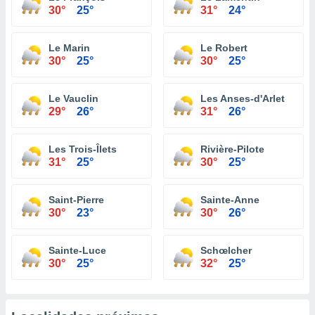
30°
25°
31°
24°
Le Marin
Le Robert
30°
25°
30°
25°
Le Vauclin
Les Anses-d'Arlet
29°
26°
31°
26°
Les Trois-Îlets
Rivière-Pilote
31°
25°
30°
25°
Saint-Pierre
Sainte-Anne
30°
23°
30°
26°
Sainte-Luce
Schœlcher
30°
25°
32°
25°