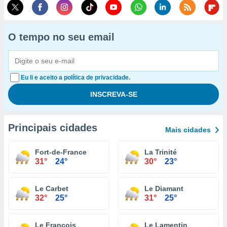
O tempo no seu email
Eu li e aceito a política de privacidade.
Principais cidades
Mais cidades
Fort-de-France
La Trinité
31°
24°
30°
23°
Le Carbet
Le Diamant
32°
25°
31°
25°
Le François
Le Lamentin