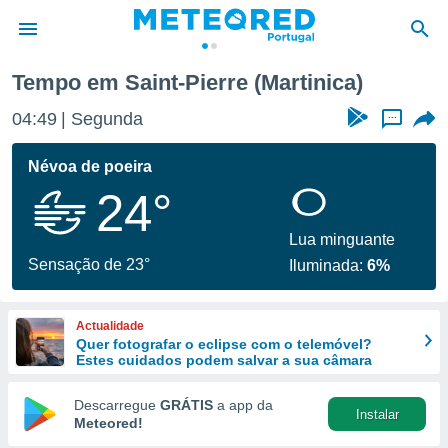
int-Pierre
Tempo em Saint-Pierre (Martinica)
de
04:49
Segunda
...
 da
empo.pt) foi
Névoa de poeira
or
24°
is para
e as
 fornecidas
Lua minguante
 qualidade.
Sensação de 23°
Iluminada:
6%
r a este
s das
opções:
Actualidade
Quer fotografar o eclipse com o telemóvel?
ookies e
Estes cuidados podem salvar a sua câmara
 forma
Descarregue
GRÁTIS
a app da
Instalar
e digital
Meteored!
da,