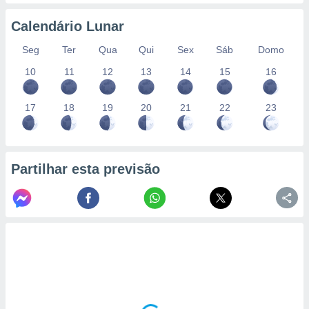
conteúdos.
Calendário Lunar
ção
Seg
Ter
Qua
Qui
Sex
Sáb
Domo
ão através
10
11
12
13
14
15
16
de
,
 e
17
18
19
20
21
22
23
dos,
publicidade
s, estudos
a e
Partilhar esta previsão
mento de
ossos 1199
eiros