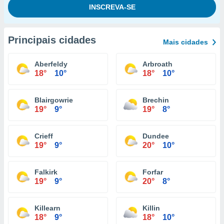
Principais cidades
Mais cidades
Aberfeldy
Arbroath
18°
10°
18°
10°
Blairgowrie
Brechin
19°
9°
19°
8°
Crieff
Dundee
19°
9°
20°
10°
Falkirk
Forfar
19°
9°
20°
8°
Killearn
Killin
18°
9°
18°
10°