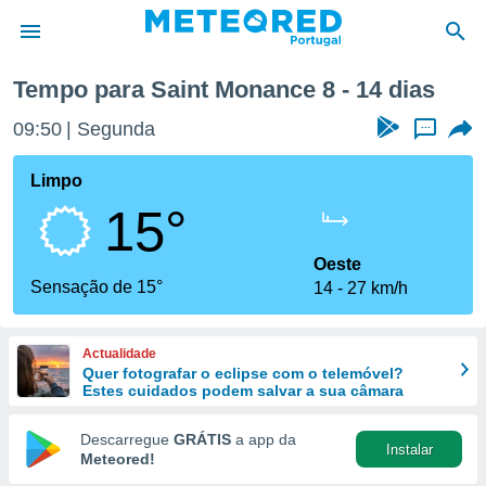
Próxima semana
Tempo para Saint Monance 8 - 14 dias
de
09:50
Segunda
...
 da
empo.pt) foi
Limpo
or
15°
is para
e as
 fornecidas
Oeste
 qualidade.
Sensação de 15°
14
27 km/h
r a este
s das
opções:
Actualidade
Quer fotografar o eclipse com o telemóvel?
ookies e
Estes cuidados podem salvar a sua câmara
 forma
Descarregue
GRÁTIS
a app da
Instalar
e digital
Meteored!
da,