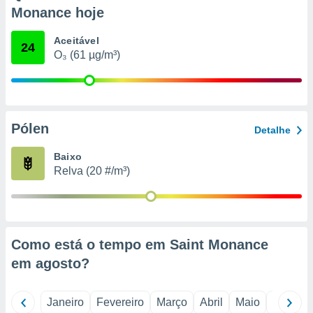
o qual se
Monance hoje
ara tal,
 o seu
Aceitável
24
to ou opor-
O₃ (61 µg/m³)
essamento
m qualquer
ando em “
 ou na
Pólen
 Cookies
Detalhe
te.
Baixo
 nossos
Relva (20 #/m³)
s o
o de
Como está o tempo em Saint Monance
e/ou aceder
em
agosto
?
ões num
utilizar
ados para
Janeiro
Fevereiro
Março
Abril
Maio
Junho
publicidade,