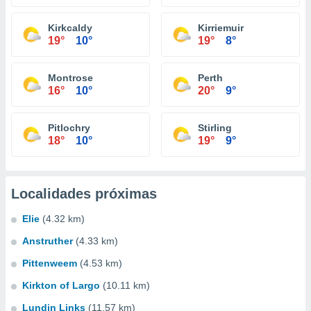
Kirkcaldy
Kirriemuir
19°
10°
19°
8°
Montrose
Perth
16°
10°
20°
9°
Pitlochry
Stirling
18°
10°
19°
9°
Localidades próximas
Elie
(4.32 km)
Anstruther
(4.33 km)
Pittenweem
(4.53 km)
Kirkton of Largo
(10.11 km)
Lundin Links
(11.57 km)