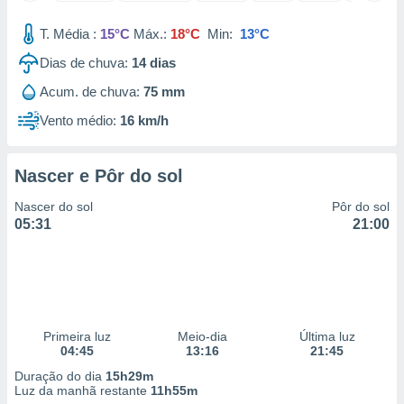
 para
T. Média :
15°C
Máx.:
18°C
Min:
13°C
a, utilizar
Dias de chuva:
14
dias
selecionar
Acum. de chuva:
75 mm
a, criar
personalizar
Vento médio:
16 km/h
tilizar
selecionar
Nascer e Pôr do sol
dos, medir
nho da
Nascer do sol
Pôr do sol
, medir o
05:31
21:00
o dos
r os
ravés de
s ou
s de dados
Primeira luz
Meio-dia
Última luz
es fontes,
04:45
13:16
21:45
 e melhorar
ilizar dados
Duração do dia
15h29m
ara
Luz da manhã restante
11h55m