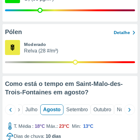
conteúdos.
ção
ão através
Pólen
Detalhe
de
,
Moderado
 e
Relva (28 #/m³)
dos,
publicidade
s, estudos
a e
mento de
Como está o tempo em Saint-Malo-des-
Trois-Fontaines em
agosto
?
ossos 1199
eiros
o
Junho
Julho
Agosto
Setembro
Outubro
Novembro
T. Média :
18°C
Máx.:
23°C
Min:
13°C
Dias de chuva:
10
dias