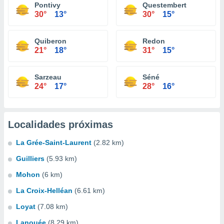
Pontivy
Questembert
30°
13°
30°
15°
Quiberon
Redon
21°
18°
31°
15°
Sarzeau
Séné
24°
17°
28°
16°
Localidades próximas
La Grée-Saint-Laurent
(2.82 km)
Guilliers
(5.93 km)
Mohon
(6 km)
La Croix-Helléan
(6.61 km)
Loyat
(7.08 km)
Lanouée
(8.29 km)