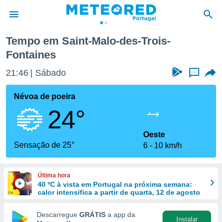
-Fontaines
Tempo em Saint-Malo-des-Trois-
Fontaines
de
 da
21:46
Sábado
...
empo.pt) foi
or
Névoa de poeira
is para
e as
24°
 fornecidas
 qualidade.
Oeste
r a este
Sensação de 25°
s das
6
10 km/h
opções:
ookies e
Última hora
 forma
40 ºC à vista em Portugal na próxima semana:
calor intensifica a partir de quarta, 12 de agosto
e digital
Descarregue
GRÁTIS
a app da
da,
Instalar