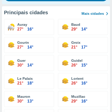
Principais cidades
Mais cidades
Auray
Baud
27°
16°
29°
14°
Gourin
Groix
27°
14°
21°
17°
Guer
Guidel
30°
14°
26°
15°
Le Palais
Lorient
21°
18°
26°
16°
Mauron
Muzillac
30°
13°
29°
16°