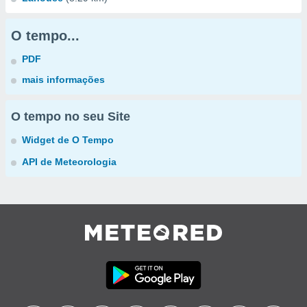
O tempo...
PDF
mais informações
O tempo no seu Site
Widget de O Tempo
API de Meteorologia