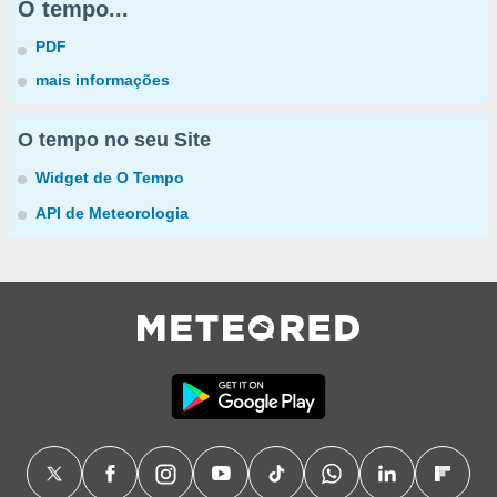
O tempo...
PDF
mais informações
O tempo no seu Site
Widget de O Tempo
API de Meteorologia