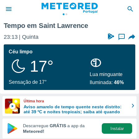
Tempo em Saint Lawrence
de
23:13
Quinta
...
 da
empo.pt) foi
Céu limpo
or
17°
is para
e as
 fornecidas
Lua minguante
 qualidade.
Sensação de 17°
Iluminada:
46%
r a este
s das
opções:
Última hora
Aviso amarelo de tempo quente neste distrito:
ookies e
até 39 ºC e noites tropicais; saiba até quando
 forma
Descarregue
GRÁTIS
a app da
Instalar
e digital
Meteored!
da,