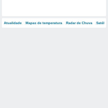
Atualidade
Mapas de temperatura
Radar de Chuva
Satélit