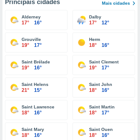
Principais cidades
Mais cidades
Alderney
Dalby
17°
16°
17°
12°
Grouville
Herm
19°
17°
18°
16°
Saint Brélade
Saint Clement
19°
16°
19°
17°
Saint Helens
Saint John
21°
15°
18°
16°
Saint Lawrence
Saint Martin
18°
16°
18°
17°
Saint Mary
Saint Ouen
18°
16°
18°
16°