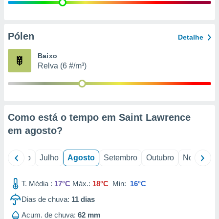
conteúdos.
ção
Pólen
Detalhe
ão através
de
Baixo
,
Relva (6 #/m³)
 e
dos,
publicidade
s, estudos
Como está o tempo em Saint Lawrence
a e
mento de
em
agosto
?
ossos 1199
o
Junho
Julho
Agosto
Setembro
Outubro
Novembro
eiros
T. Média :
17°C
Máx.:
18°C
Min:
16°C
Dias de chuva:
11
dias
Acum. de chuva:
62 mm