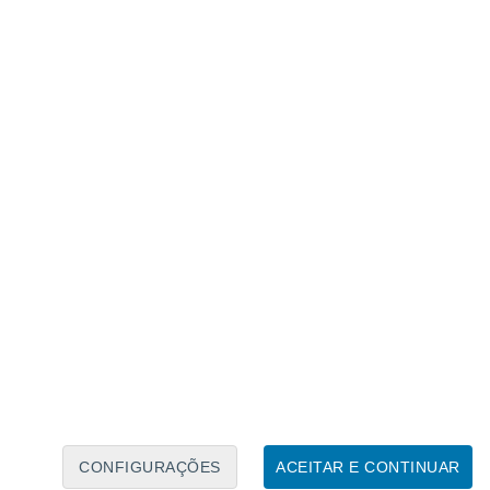
Calendário Lunar
Seg
Ter
Qua
Qui
Sex
Sáb
Domo
6
7
8
9
10
11
12
13
14
15
16
17
18
19
CONFIGURAÇÕES
ACEITAR E CONTINUAR