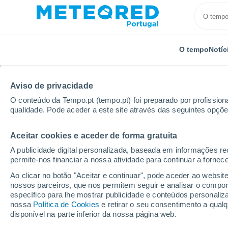
O tempo
Notíc
Aviso de privacidade
O conteúdo da Tempo.pt (tempo.pt) foi preparado por profissiona
qualidade. Pode aceder a este site através das seguintes opçõe
Aceitar cookies e aceder de forma gratuita
Início
Espanha
Castela-Mancha
Província de 
A publicidade digital personalizada, baseada em informações r
permite-nos financiar a nossa atividade para continuar a fornec
Tempo em Saelices
Ao clicar no botão "Aceitar e continuar", pode aceder ao websit
nossos parceiros, que nos permitem seguir e analisar o compo
04:21
Quinta
específico para lhe mostrar publicidade e conteúdos persona
nossa
Política de Cookies
e retirar o seu consentimento a qua
disponível na parte inferior da nossa página web.
Céu limpo