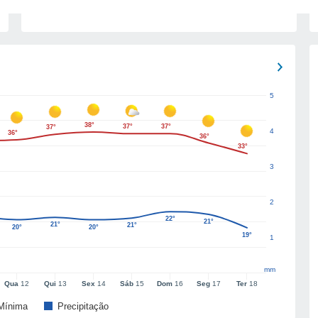
5
38°
37°
37°
37°
4
36°
36°
33°
3
2
22°
21°
21°
21°
20°
20°
19°
1
mm
Qua
12
Qui
13
Sex
14
Sáb
15
Dom
16
Seg
17
Ter
18
Mínima
Precipitação