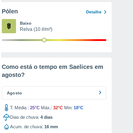
Pólen
Detalhe
Baixo
Relva (10 #/m³)
Como está o tempo em Saelices em
agosto
?
Agosto
T. Média :
25°C
Máx.:
32°C
Min:
18°C
Dias de chuva:
4
dias
Acum. de chuva:
16 mm