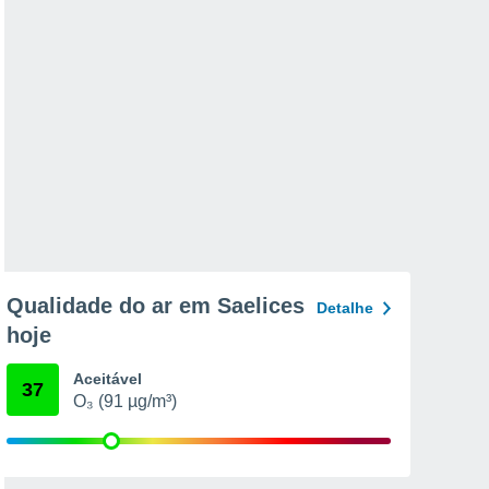
Qualidade do ar em Saelices
Detalhe
hoje
Aceitável
37
O₃ (91 µg/m³)