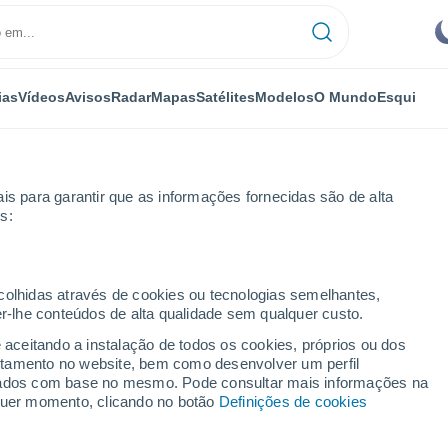
ias
Vídeos
Avisos
Radar
Mapas
Satélites
Modelos
O Mundo
Esqui
is para garantir que as informações fornecidas são de alta
s:
Cuenca
Saelices
ecolhidas através de cookies ou tecnologias semelhantes,
er-lhe conteúdos de alta qualidade sem qualquer custo.
e aceitando a instalação de todos os cookies, próprios ou dos
rtamento no website, bem como desenvolver um perfil
...
lizados com base no mesmo. Pode consultar mais informações na
lquer momento, clicando no botão
Definições de cookies
Por horas
Céu limpo nas próximas horas