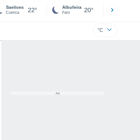
Saelices
Albufeira
Lisboa
22°
20°
Cuenca
Faro
Lisboa
°C