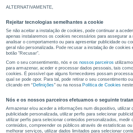
22°
ALTERNATIVAMENTE,
Rejeitar tecnologias semelhantes a cookie
Lua mingu
Se não aceitar a instalação de cookies, pode continuar a acede
Iluminada
Sensação de 24°
apenas instalaremos os cookies necessários para assegurar a 
analisar o comportamento ou para apresentar publicidade ou co
geral não personalizada. Pode recusar a instalação de cookies 
botão "Recusar".
Última hora
Subida das temperaturas, poeiras do Saara e
Com o seu consentimento, nós e os
nossos parceiros
utilizamo
chuva: datas e zonas mais afetadas em Portu
para armazenar, aceder e processar dados pessoais, tais como a
cookies. É possível que alguns fornecedores possam processa
O Tempo 1 - 7 Dias
Atualidade
Mapas de temperat
qual se pode opor. Para tal, pode retirar o seu consentimento 
clicando em “
Definições
” ou na nossa
Política de Cookies
neste
Nós e os nossos parceiros efetuamos o seguinte trata
Amanhã
Sábado
D
Hoje
Armazenar e/ou aceder a informações num dispositivo, utilizar da
7 Ago.
8 Ago.
6 Ago.
publicidade personalizada, utilizar perfis para selecionar public
utilizar perfis para selecionar conteúdos personalizados, med
conteúdos, compreender os públicos através de estatísticas ou
melhorar serviços, utilizar dados limitados para selecionar cont