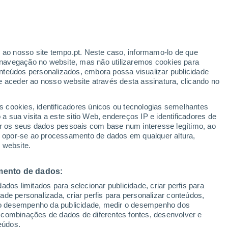
ante
r ao nosso site tempo.pt. Neste caso, informamo-lo de que
:
46%
navegação no website, mas não utilizaremos cookies para
nteúdos personalizados, embora possa visualizar publicidade
e aceder ao nosso website através desta assinatura, clicando no
s cookies, identificadores únicos ou tecnologias semelhantes
gal
 sua visita a este sitio Web, endereços IP e identificadores de
r os seus dados pessoais com base num interesse legítimo, ao
ura
Radar de Chuva
Satélites
Modelos
ou opor-se ao processamento de dados em qualquer altura,
 website.
mento de dados:
omingo
Segunda
Terça
Quarta
dos limitados para selecionar publicidade, criar perfis para
9 Ago.
10 Ago.
11 Ago.
12 Ago.
idade personalizada, criar perfis para personalizar conteúdos,
ir o desempenho da publicidade, medir o desempenho dos
 combinações de dados de diferentes fontes, desenvolver e
eúdos.