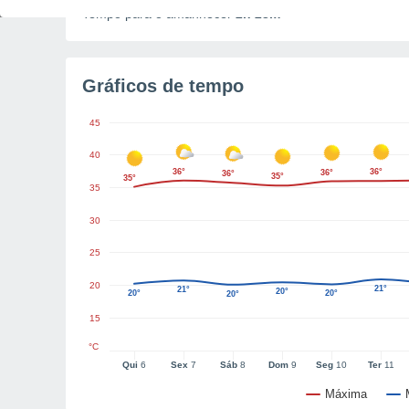
Tempo para o amanhecer
2h 23m
Gráficos de tempo
45
40
36°
36°
36°
36°
35°
35°
35
30
25
20
21°
21°
20°
20°
20°
20°
15
°C
Qui
6
Sex
7
Sáb
8
Dom
9
Seg
10
Ter
11
Máxima