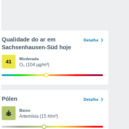
Qualidade do ar em
Detalhe
Sachsenhausen-Süd hoje
Moderada
41
O₃ (104 µg/m³)
Pólen
Detalhe
Baixo
Artemísia (15 #/m³)