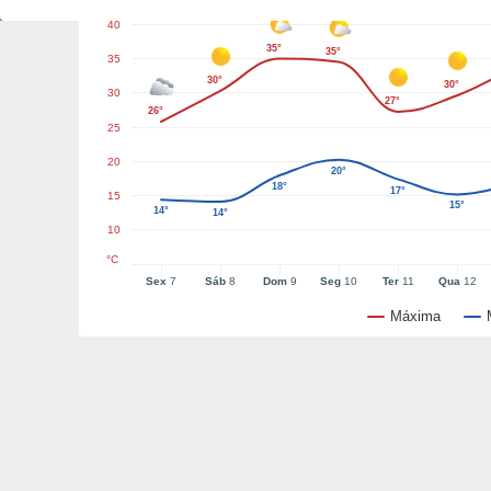
40
35°
35°
35
30°
30°
30
27°
26°
25
20
20°
18°
17°
15
15°
14°
14°
10
°C
Sex
7
Sáb
8
Dom
9
Seg
10
Ter
11
Qua
12
Máxima