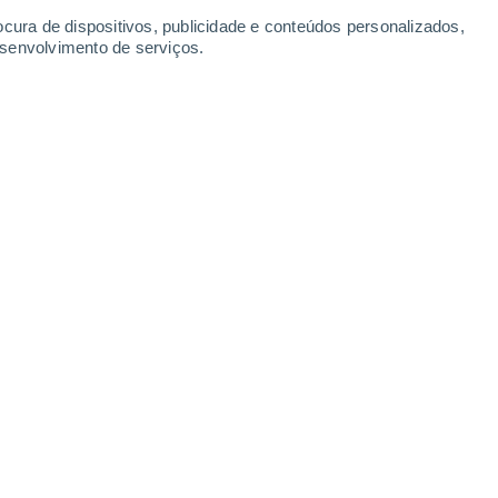
-
46
km/h
16
-
40
km/h
13
-
31
km/h
10
-
25
km/h
ocura de dispositivos, publicidade e conteúdos personalizados,
esenvolvimento de serviços.
 7 de agosto
s
Nordeste
5 Moderado
7
-
24 km/h
FPS:
6-10
s
Nordeste
4 Moderado
8
-
26 km/h
FPS:
6-10
s
Norte
2 Baixo
9
-
26 km/h
FPS:
não
s
Norte
1 Baixo
8
-
24 km/h
FPS:
não
s
Norte
1 Baixo
8
-
23 km/h
FPS:
não