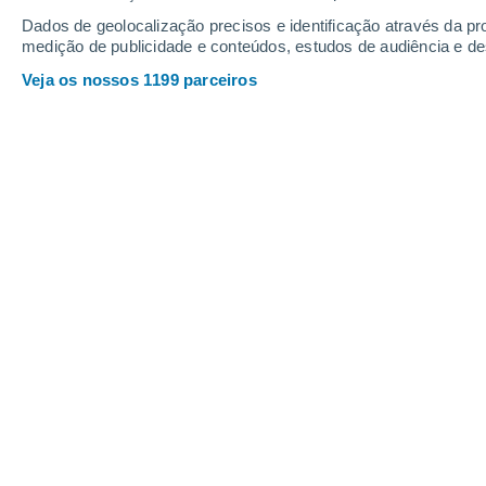
13
-
27
km/h
13
-
32
km/h
14
14
-
30
km/h
Dados de geolocalização precisos e identificação através da pr
medição de publicidade e conteúdos, estudos de audiência e d
Veja os nossos 1199 parceiros
Tempo em Sachsenhausen-Süd Hoje
,
Nuvens dispersa
25°
15:00
Sensação T.
26°
Nuvens dispersa
25°
16:00
Sensação T.
26°
Nuvens dispersa
25°
17:00
Sensação T.
26°
Nuvens dispersa
25°
18:00
Sensação T.
25°
Nuvens dispersa
25°
19:00
Sensação T.
25°