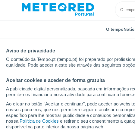
O tempo
Notíc
Aviso de privacidade
O conteúdo da Tempo.pt (tempo.pt) foi preparado por profissiona
qualidade. Pode aceder a este site através das seguintes opçõe
Aceitar cookies e aceder de forma gratuita
Início
Alemanha
Hesse
Sachsenhausen-Süd
A publicidade digital personalizada, baseada em informações r
permite-nos financiar a nossa atividade para continuar a fornec
Tempo em Sachsenhau
Ao clicar no botão "Aceitar e continuar", pode aceder ao websit
nossos parceiros, que nos permitem seguir e analisar o compo
14:44
Sexta
específico para lhe mostrar publicidade e conteúdos persona
nossa
Política de Cookies
e retirar o seu consentimento a qua
disponível na parte inferior da nossa página web.
Nuvens dispersas