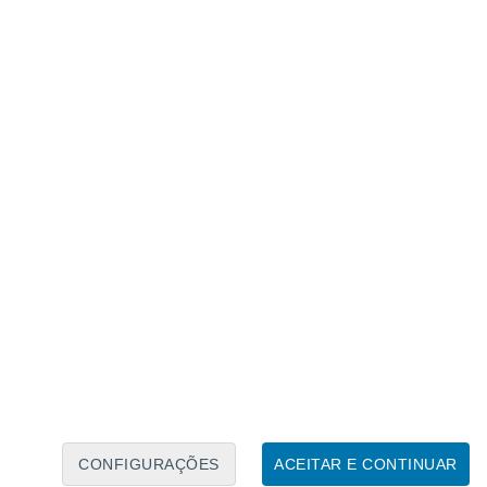
Calendário Lunar
Seg
Ter
Qua
Qui
Sex
Sáb
Domo
7
8
9
10
11
12
13
14
15
16
17
18
19
20
CONFIGURAÇÕES
ACEITAR E CONTINUAR
6