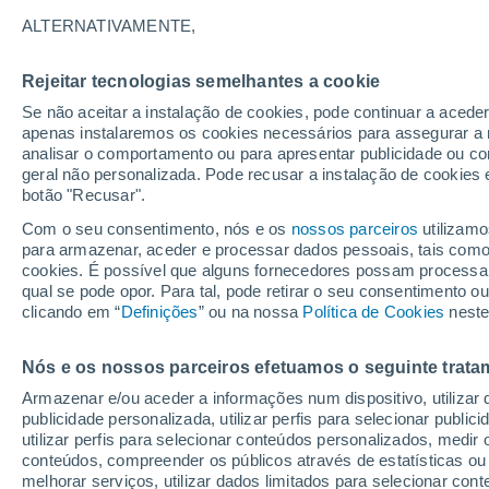
25°
ALTERNATIVAMENTE,
Rejeitar tecnologias semelhantes a cookie
Nordeste
Se não aceitar a instalação de cookies, pode continuar a acede
Sensação de 26°
7
-
24 km/
apenas instalaremos os cookies necessários para assegurar a 
analisar o comportamento ou para apresentar publicidade ou co
geral não personalizada. Pode recusar a instalação de cookies 
botão "Recusar".
O Tempo 1 - 7 Dias
Atualidade
Mapas de nuvens
Com o seu consentimento, nós e os
nossos parceiros
utilizamo
para armazenar, aceder e processar dados pessoais, tais como a
cookies. É possível que alguns fornecedores possam processa
qual se pode opor. Para tal, pode retirar o seu consentimento 
Amanhã
Domingo
S
Hoje
clicando em “
Definições
” ou na nossa
Política de Cookies
neste
8 Ago.
9 Ago.
7 Ago.
Nós e os nossos parceiros efetuamos o seguinte trata
Armazenar e/ou aceder a informações num dispositivo, utilizar da
publicidade personalizada, utilizar perfis para selecionar public
utilizar perfis para selecionar conteúdos personalizados, med
30°
/
14°
35°
/
18°
26°
/
15°
conteúdos, compreender os públicos através de estatísticas ou
melhorar serviços, utilizar dados limitados para selecionar cont