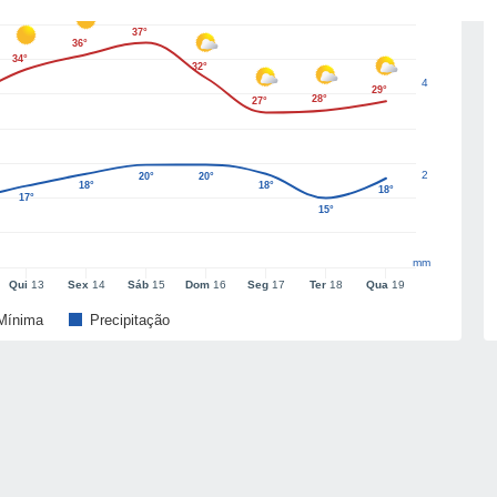
37°
36°
34°
32°
4
29°
28°
27°
2
20°
20°
18°
18°
18°
17°
15°
mm
Qui
13
Sex
14
Sáb
15
Dom
16
Seg
17
Ter
18
Qua
19
Mínima
Precipitação