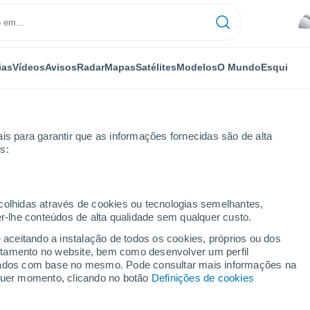
ias
Vídeos
Avisos
Radar
Mapas
Satélites
Modelos
O Mundo
Esqui
is para garantir que as informações fornecidas são de alta
s:
ecolhidas através de cookies ou tecnologias semelhantes,
er-lhe conteúdos de alta qualidade sem qualquer custo.
sen-Süd
e aceitando a instalação de todos os cookies, próprios ou dos
rtamento no website, bem como desenvolver um perfil
...
lizados com base no mesmo. Pode consultar mais informações na
lquer momento, clicando no botão
Definições de cookies
Por horas
Intervalos nublados nas
próximas horas