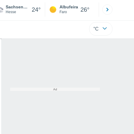
Sachsenhausen-Süd
Albufeira
Lisboa
24°
26°
Hesse
Faro
Lisboa
°C