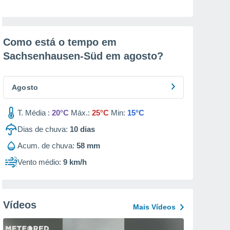
Como está o tempo em
Sachsenhausen-Süd em
agosto
?
Agosto
T. Média :
20°C
Máx.:
25°C
Min:
15°C
Dias de chuva:
10
dias
Acum. de chuva:
58 mm
Vento médio:
9 km/h
Vídeos
Mais Vídeos