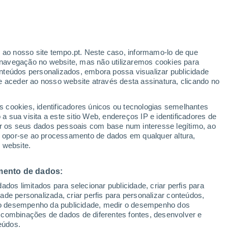
r ao nosso site tempo.pt. Neste caso, informamo-lo de que
h
navegação no website, mas não utilizaremos cookies para
nteúdos personalizados, embora possa visualizar publicidade
e aceder ao nosso website através desta assinatura, clicando no
Radar de Chuva
Satélites
Modelos
s cookies, identificadores únicos ou tecnologias semelhantes
 sua visita a este sitio Web, endereços IP e identificadores de
r os seus dados pessoais com base num interesse legítimo, ao
ou opor-se ao processamento de dados em qualquer altura,
egunda
Terça
Quarta
Quinta
 website.
10 Ago.
11 Ago.
12 Ago.
13 Ago.
mento de dados:
dos limitados para selecionar publicidade, criar perfis para
idade personalizada, criar perfis para personalizar conteúdos,
ir o desempenho da publicidade, medir o desempenho dos
35°
/
20°
27°
/
17°
30°
/
15°
34°
/
17°
 combinações de dados de diferentes fontes, desenvolver e
eúdos.