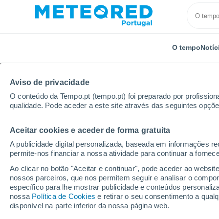
O tempo
Notíc
Aviso de privacidade
O conteúdo da Tempo.pt (tempo.pt) foi preparado por profissiona
qualidade. Pode aceder a este site através das seguintes opçõe
Aceitar cookies e aceder de forma gratuita
Início
Brasil
Estado do Paraná
Sabaudia
A publicidade digital personalizada, baseada em informações r
permite-nos financiar a nossa atividade para continuar a fornec
Tempo em Sabaudia - 
Ao clicar no botão "Aceitar e continuar", pode aceder ao websit
nossos parceiros, que nos permitem seguir e analisar o compo
19:39
Quinta
específico para lhe mostrar publicidade e conteúdos persona
nossa
Política de Cookies
e retirar o seu consentimento a qua
disponível na parte inferior da nossa página web.
Nuvens dispersas