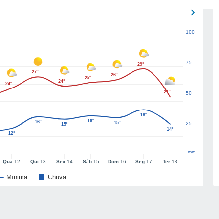
100
75
29°
27°
26°
25°
24°
24°
21°
50
18°
16°
16°
15°
25
15°
14°
12°
mm
Qua
12
Qui
13
Sex
14
Sáb
15
Dom
16
Seg
17
Ter
18
Mínima
Chuva