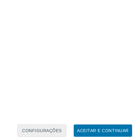
Calendário Lunar
Seg
Ter
Qua
Qui
Sex
Sáb
Domo
6
7
8
9
10
11
12
13
14
15
16
17
18
19
CONFIGURAÇÕES
ACEITAR E CONTINUAR