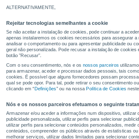
17°
ALTERNATIVAMENTE,
Rejeitar tecnologias semelhantes a cookie
Lua mingu
Se não aceitar a instalação de cookies, pode continuar a acede
Iluminada
Sensação de 17°
apenas instalaremos os cookies necessários para assegurar a 
analisar o comportamento ou para apresentar publicidade ou co
geral não personalizada. Pode recusar a instalação de cookies 
botão "Recusar".
Última hora
Aviso amarelo de tempo quente neste distrito:
Com o seu consentimento, nós e os
nossos parceiros
utilizamo
39 ºC e noites tropicais; saiba até quando
para armazenar, aceder e processar dados pessoais, tais como a
cookies. É possível que alguns fornecedores possam processa
O Tempo 1 - 7 Dias
Atualidade
Mapas de nuvens
qual se pode opor. Para tal, pode retirar o seu consentimento 
clicando em “
Definições
” ou na nossa
Política de Cookies
neste
Nós e os nossos parceiros efetuamos o seguinte trata
Amanhã
Sábado
D
Hoje
Armazenar e/ou aceder a informações num dispositivo, utilizar da
7 Ago.
8 Ago.
6 Ago.
publicidade personalizada, utilizar perfis para selecionar public
utilizar perfis para selecionar conteúdos personalizados, med
conteúdos, compreender os públicos através de estatísticas ou
melhorar serviços, utilizar dados limitados para selecionar cont
90%
80%
90%