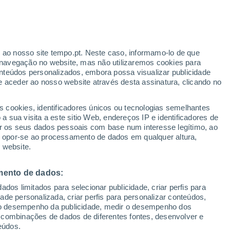
Aviso amarelo
Aviso moderado por outros em
Sabaudia hoje
ante
r ao nosso site tempo.pt. Neste caso, informamo-lo de que
:
44%
Risco de Tempestades
navegação no website, mas não utilizaremos cookies para
Amanhã pela tarde
nteúdos personalizados, embora possa visualizar publicidade
e aceder ao nosso website através desta assinatura, clicando no
 até
s cookies, identificadores únicos ou tecnologias semelhantes
 sua visita a este sitio Web, endereços IP e identificadores de
r os seus dados pessoais com base num interesse legítimo, ao
Radar de Chuva
Satélites
Modelos
ou opor-se ao processamento de dados em qualquer altura,
 website.
mento de dados:
omingo
Segunda
Terça
Quarta
dos limitados para selecionar publicidade, criar perfis para
9 Ago.
10 Ago.
11 Ago.
12 Ago.
idade personalizada, criar perfis para personalizar conteúdos,
ir o desempenho da publicidade, medir o desempenho dos
 combinações de dados de diferentes fontes, desenvolver e
eúdos.
70%
70%