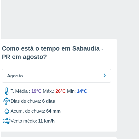
Como está o tempo em Sabaudia -
PR em
agosto
?
Agosto
T. Média :
19°C
Máx.:
26°C
Min:
14°C
Dias de chuva:
6
dias
Acum. de chuva:
64 mm
Vento médio:
11 km/h