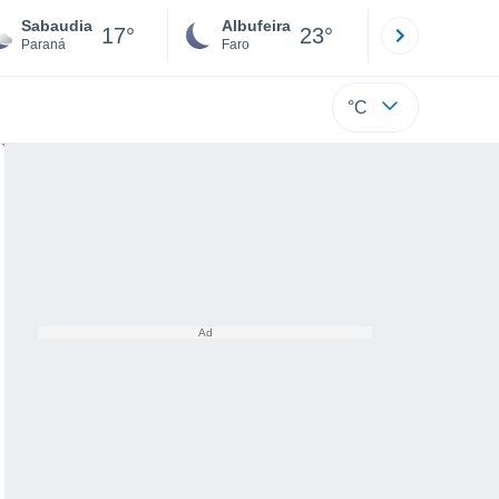
Sabaudia
Albufeira
Lisboa
17°
23°
Paraná
Faro
Lisboa
°C