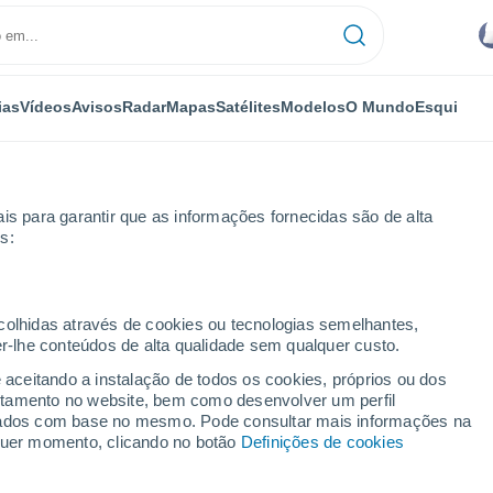
ias
Vídeos
Avisos
Radar
Mapas
Satélites
Modelos
O Mundo
Esqui
is para garantir que as informações fornecidas são de alta
s:
ecolhidas através de cookies ou tecnologias semelhantes,
er-lhe conteúdos de alta qualidade sem qualquer custo.
PR
e aceitando a instalação de todos os cookies, próprios ou dos
rtamento no website, bem como desenvolver um perfil
...
lizados com base no mesmo. Pode consultar mais informações na
lquer momento, clicando no botão
Definições de cookies
Por horas
Céu nublado nas próximas horas