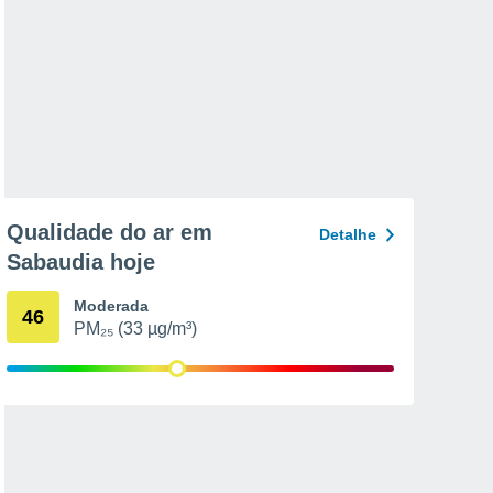
Qualidade do ar em
Detalhe
Sabaudia hoje
Moderada
46
PM₂₅ (33 µg/m³)