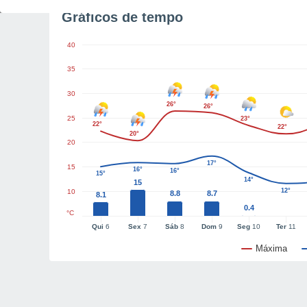
Gráficos de tempo
40
35
30
26°
26°
25
23°
22°
22°
20°
20
17°
15
16°
16°
15°
14°
15
12°
10
8.8
8.7
8.1
0.4
°C
Qui
6
Sex
7
Sáb
8
Dom
9
Seg
10
Ter
11
Máxima