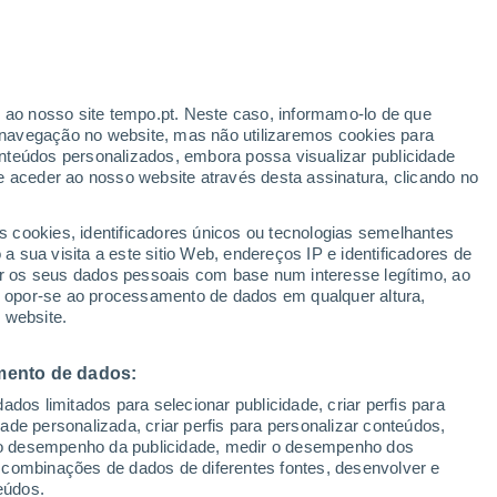
 Romodanovo
VENTO
PRECIPITAÇÃO
r ao nosso site tempo.pt. Neste caso, informamo-lo de que
12
15
18
21
00
03
06
09
12
15
18
21
00
navegação no website, mas não utilizaremos cookies para
nteúdos personalizados, embora possa visualizar publicidade
e aceder ao nosso website através desta assinatura, clicando no
24°
s cookies, identificadores únicos ou tecnologias semelhantes
23°
23°
23°
 sua visita a este sitio Web, endereços IP e identificadores de
22°
21°
r os seus dados pessoais com base num interesse legítimo, ao
ou opor-se ao processamento de dados em qualquer altura,
19°
18°
18°
 website.
17°
15°
mento de dados:
13°
12°
dos limitados para selecionar publicidade, criar perfis para
idade personalizada, criar perfis para personalizar conteúdos,
ir o desempenho da publicidade, medir o desempenho dos
 combinações de dados de diferentes fontes, desenvolver e
eúdos.