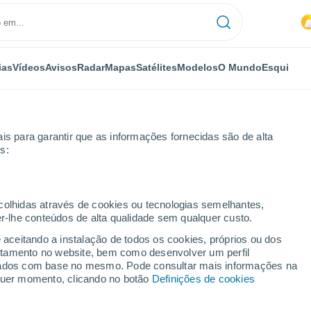
ias
Vídeos
Avisos
Radar
Mapas
Satélites
Modelos
O Mundo
Esqui
is para garantir que as informações fornecidas são de alta
s:
oras
ecolhidas através de cookies ou tecnologias semelhantes,
er-lhe conteúdos de alta qualidade sem qualquer custo.
vo por horas
e aceitando a instalação de todos os cookies, próprios ou dos
rtamento no website, bem como desenvolver um perfil
lizados com base no mesmo. Pode consultar mais informações na
lquer momento, clicando no botão
Definições de cookies