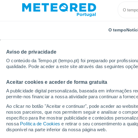
O tempo
Notíc
Aviso de privacidade
O conteúdo da Tempo.pt (tempo.pt) foi preparado por profissiona
qualidade. Pode aceder a este site através das seguintes opçõe
Aceitar cookies e aceder de forma gratuita
Início
Rússia
Mordóvia
Romodanovo
Por h
A publicidade digital personalizada, baseada em informações r
permite-nos financiar a nossa atividade para continuar a fornec
Tempo para Romodano
Ao clicar no botão "Aceitar e continuar", pode aceder ao websit
nossos parceiros, que nos permitem seguir e analisar o compo
específico para lhe mostrar publicidade e conteúdos persona
O Tempo 1 - 7 Dias
Por horas
nossa
Política de Cookies
e retirar o seu consentimento a qua
disponível na parte inferior da nossa página web.