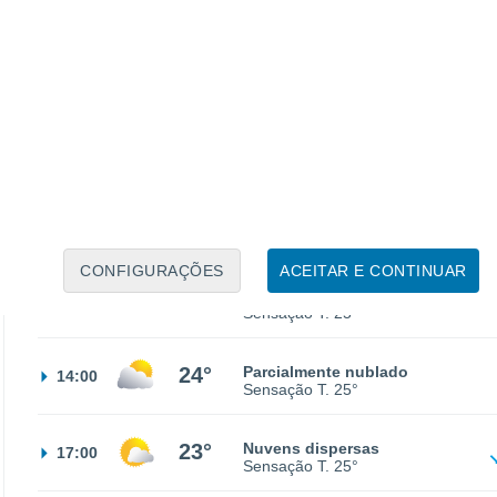
13°
Céu limpo
02:00
Sensação T.
13°
12°
Limpo
05:00
Sensação T.
12°
19°
Limpo
08:00
Sensação T.
19°
CONFIGURAÇÕES
ACEITAR E CONTINUAR
23°
Parcialmente nublado
11:00
Sensação T.
25°
24°
Parcialmente nublado
14:00
Sensação T.
25°
23°
Nuvens dispersas
17:00
Sensação T.
25°