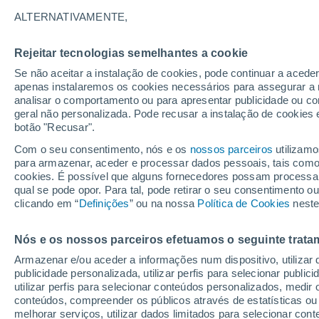
Gráfico do tempo por horas em
ALTERNATIVAMENTE,
SÍMBOLO
TEMPERATURA
Rejeitar tecnologias semelhantes a cookie
Se não aceitar a instalação de cookies, pode continuar a acede
00
03
06
09
12
15
18
21
00
03
06
09
apenas instalaremos os cookies necessários para assegurar a 
analisar o comportamento ou para apresentar publicidade ou co
geral não personalizada. Pode recusar a instalação de cookies 
botão "Recusar".
Com o seu consentimento, nós e os
nossos parceiros
utilizamo
23°
22°
para armazenar, aceder e processar dados pessoais, tais como a
21°
cookies. É possível que alguns fornecedores possam processa
20°
19°
qual se pode opor. Para tal, pode retirar o seu consentimento 
18°
18°
clicando em “
Definições
” ou na nossa
Política de Cookies
neste
18°
17°
15°
Nós e os nossos parceiros efetuamos o seguinte trata
13°
Armazenar e/ou aceder a informações num dispositivo, utilizar da
publicidade personalizada, utilizar perfis para selecionar public
7.1
6.7
utilizar perfis para selecionar conteúdos personalizados, med
conteúdos, compreender os públicos através de estatísticas ou
1.1
0.7
0.6
melhorar serviços, utilizar dados limitados para selecionar cont