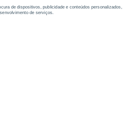
Terça
11
ocura de dispositivos, publicidade e conteúdos personalizados,
esenvolvimento de serviços.
omodanovo
50%
18°
Trovoada
02:00
6.7 mm
Sensação T.
18°
90%
18°
Chuva fraca
05:00
0.7 mm
Sensação T.
18°
80%
20°
Trovoada
08:00
7.1 mm
Sensação T.
20°
70%
21°
Chuva fraca
11:00
1.1 mm
Sensação T.
21°
60%