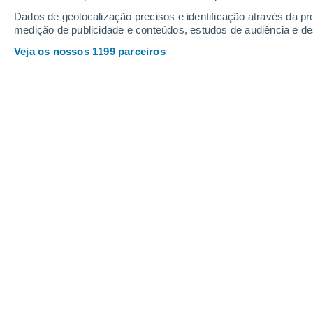
Domingo
9
Segunda
10
Dados de geolocalização precisos e identificação através da pr
medição de publicidade e conteúdos, estudos de audiência e d
Veja os nossos 1199 parceiros
A previsão do tempo por horas: R
DOMINGO, 09 DE AGOSTO
Pela manhã
Trovoada com céu parcialmente
nublado
Nascer do sol às
04h23m
Pôr-do-sol às
19h43m
Primeira luz às
03:41
Última luz às
20:25
Fase Lunar