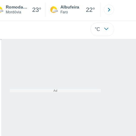
Romodanovo
Albufeira
Lisboa
23°
22°
Mordóvia
Faro
Lisboa
°C