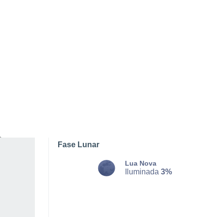
TERÇA, 11 DE AGOSTO
O dia todo
Nuvens dispersas
Nascer do sol às
04h27m
Pôr-do-sol às
19h39m
Primeira luz às
03:45
Última luz às
20:21
Fase Lunar
Lua Nova
Iluminada
3%