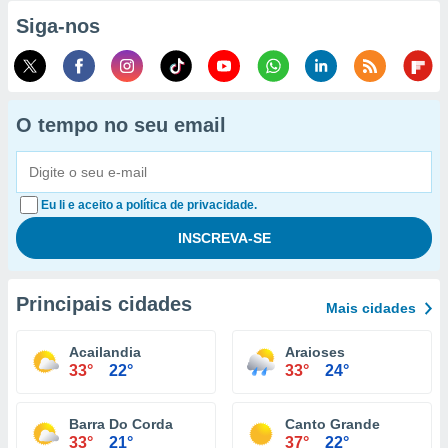
Siga-nos
O tempo no seu email
Eu li e aceito a política de privacidade.
Principais cidades
Mais cidades
Acailandia
Araioses
33°
22°
33°
24°
Barra Do Corda
Canto Grande
33°
21°
37°
22°