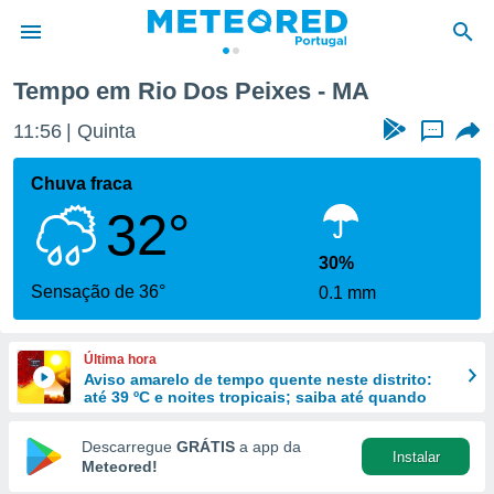
Tempo em Rio Dos Peixes - MA
de
11:56
Quinta
...
 da
empo.pt) foi
Chuva fraca
or
32°
is para
e as
 fornecidas
30%
 qualidade.
Sensação de 36°
0.1 mm
r a este
s das
opções:
Última hora
Aviso amarelo de tempo quente neste distrito:
ookies e
até 39 ºC e noites tropicais; saiba até quando
 forma
Descarregue
GRÁTIS
a app da
Instalar
e digital
Meteored!
da,