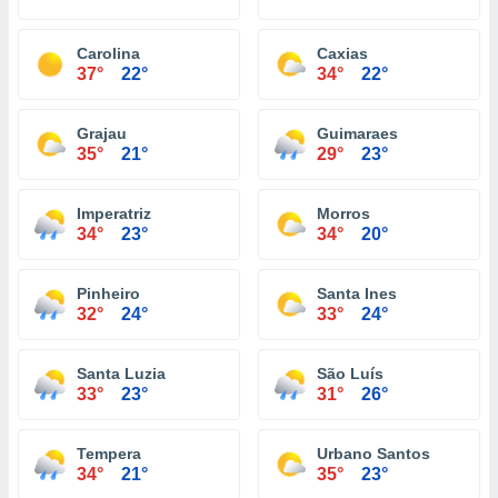
Carolina
Caxias
37°
22°
34°
22°
Grajau
Guimaraes
35°
21°
29°
23°
Imperatriz
Morros
34°
23°
34°
20°
Pinheiro
Santa Ines
32°
24°
33°
24°
Santa Luzia
São Luís
33°
23°
31°
26°
Tempera
Urbano Santos
34°
21°
35°
23°