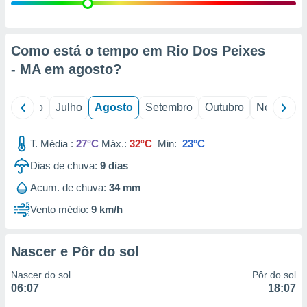
conteúdos.
ção
Como está o tempo em Rio Dos Peixes
ão através
- MA em
agosto
?
de
,
 e
o
Junho
Julho
Agosto
Setembro
Outubro
Novembro
dos,
publicidade
T. Média :
27°C
Máx.:
32°C
Min:
23°C
s, estudos
Dias de chuva:
9
dias
a e
mento de
Acum. de chuva:
34 mm
Vento médio:
9 km/h
ossos 1199
eiros
Nascer e Pôr do sol
Nascer do sol
Pôr do sol
06:07
18:07