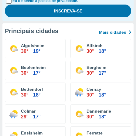
Eu li e aceito a política de privacidade.
Principais cidades
Mais cidades
Algolsheim
Altkirch
30°
19°
30°
18°
Beblenheim
Bergheim
30°
17°
30°
17°
Bettendorf
Cernay
30°
18°
30°
18°
Colmar
Dannemarie
29°
17°
30°
18°
Ensisheim
Ferrette