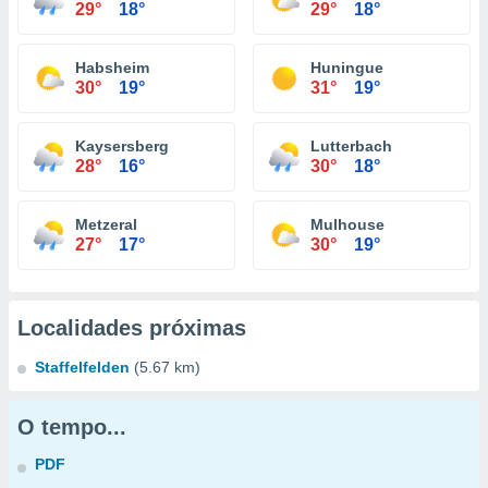
29°
18°
29°
18°
Habsheim
Huningue
30°
19°
31°
19°
Kaysersberg
Lutterbach
28°
16°
30°
18°
Metzeral
Mulhouse
27°
17°
30°
19°
Localidades próximas
Staffelfelden
(5.67 km)
O tempo...
PDF