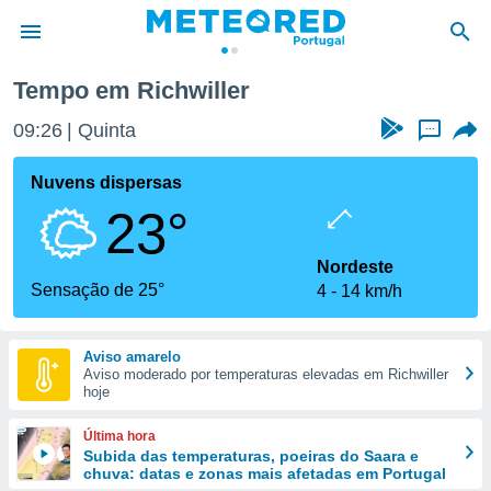
Tempo em Richwiller
de
09:26
Quinta
...
 da
empo.pt) foi
Nuvens dispersas
or
23°
is para
e as
 fornecidas
Nordeste
 qualidade.
Sensação de 25°
4
14 km/h
r a este
s das
opções:
Aviso amarelo
Aviso moderado por temperaturas elevadas em Richwiller
ookies e
hoje
 forma
Última hora
e digital
Subida das temperaturas, poeiras do Saara e
chuva: datas e zonas mais afetadas em Portugal
da,