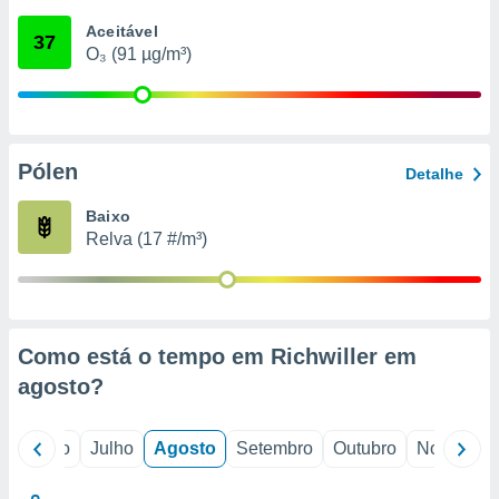
conteúdos.
Aceitável
37
O₃ (91 µg/m³)
ção
ão através
de
,
 e
Pólen
Detalhe
dos,
Baixo
publicidade
Relva (17 #/m³)
s, estudos
a e
mento de
ossos 1199
Como está o tempo em Richwiller em
eiros
agosto
?
o
Junho
Julho
Agosto
Setembro
Outubro
Novembro