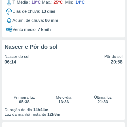
T. Média :
19°C
Máx.:
25°C
Min:
14°C
Dias de chuva:
13
dias
Acum. de chuva:
86 mm
Vento médio:
7 km/h
Nascer e Pôr do sol
Nascer do sol
Pôr do sol
06:14
20:58
Primeira luz
Meio-dia
Última luz
05:38
13:36
21:33
Duração do dia
14h44m
Luz da manhã restante
12h8m