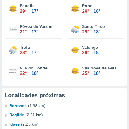
Penafiel
Porto
29°
17°
26°
18°
Póvoa de Varzim
Santo Tirso
21°
17°
29°
18°
Trofa
Valongo
28°
17°
29°
18°
Vila do Conde
Vila Nova de Gaia
22°
18°
25°
18°
Localidades próximas
Barrosas
(1.98 km)
Regilde
(2.21 km)
Idães
(2.25 km)