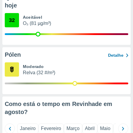
o qual se
hoje
ara tal,
 o seu
Aceitável
32
to ou opor-
O₃ (81 µg/m³)
essamento
m qualquer
ando em “
 ou na
Pólen
 Cookies
Detalhe
te.
Moderado
 nossos
Relva (32 #/m³)
s o
o de
Como está o tempo em Revinhade em
e/ou aceder
agosto
?
ões num
utilizar
ados para
Janeiro
Fevereiro
Março
Abril
Maio
Junho
publicidade,