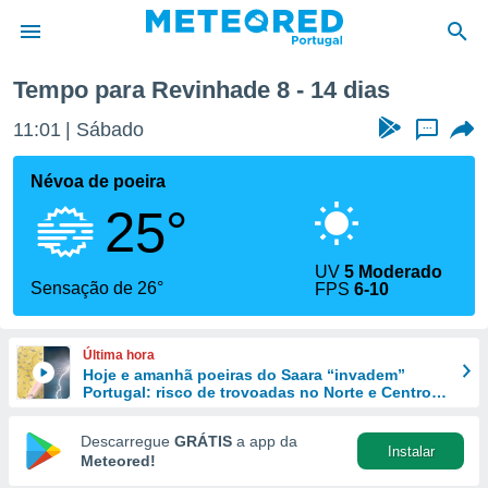
Tempo para Revinhade 8 - 14 dias
de
11:01
Sábado
...
 da
empo.pt) foi
Névoa de poeira
or
25°
is para
e as
 fornecidas
UV
5 Moderado
 qualidade.
Sensação de 26°
FPS
6-10
r a este
s das
opções:
Última hora
Hoje e amanhã poeiras do Saara “invadem”
ookies e
Portugal: risco de trovoadas no Norte e Centro
 forma
aumenta
Descarregue
GRÁTIS
a app da
Instalar
e digital
Meteored!
da,