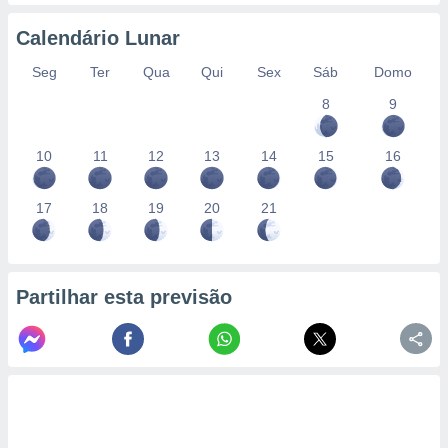
conteúdos.
Calendário Lunar
ção
Seg
Ter
Qua
Qui
Sex
Sáb
Domo
ão através
8
9
de
,
 e
10
11
12
13
14
15
16
dos,
publicidade
17
18
19
20
21
s, estudos
a e
mento de
Partilhar esta previsão
ossos 1199
eiros