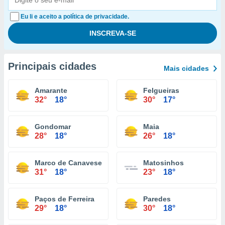
Eu li e aceito a política de privacidade.
Principais cidades
Mais cidades
Amarante
Felgueiras
32°
18°
30°
17°
Gondomar
Maia
28°
18°
26°
18°
Marco de Canaveses
Matosinhos
31°
18°
23°
18°
Paços de Ferreira
Paredes
29°
18°
30°
18°