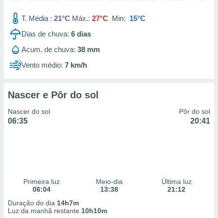
 para
T. Média :
21°C
Máx.:
27°C
Min:
15°C
a, utilizar
Dias de chuva:
6
dias
selecionar
Acum. de chuva:
38 mm
a, criar
personalizar
Vento médio:
7 km/h
tilizar
selecionar
Nascer e Pôr do sol
dos, medir
nho da
Nascer do sol
Pôr do sol
, medir o
06:35
20:41
o dos
r os
ravés de
s ou
s de dados
Primeira luz
Meio-dia
Última luz
es fontes,
06:04
13:38
21:12
 e melhorar
ilizar dados
Duração do dia
14h7m
ara
Luz da manhã restante
10h10m