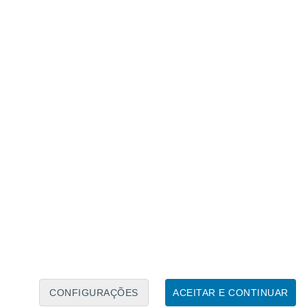
Calendário Lunar
Seg
Ter
Qua
Qui
Sex
Sáb
Domo
6
7
8
9
10
11
12
13
14
15
16
17
18
19
CONFIGURAÇÕES
ACEITAR E CONTINUAR