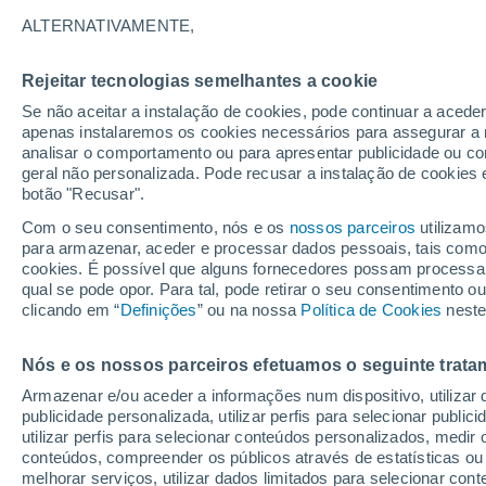
29°
ALTERNATIVAMENTE,
Rejeitar tecnologias semelhantes a cookie
UV
5 Mod
Se não aceitar a instalação de cookies, pode continuar a acede
Sensação de 28°
FPS
6-10
apenas instalaremos os cookies necessários para assegurar a 
analisar o comportamento ou para apresentar publicidade ou co
geral não personalizada. Pode recusar a instalação de cookies 
botão "Recusar".
Última hora
Aviso amarelo de tempo quente neste distrito:
Com o seu consentimento, nós e os
nossos parceiros
utilizamo
39 ºC e noites tropicais; saiba até quando
para armazenar, aceder e processar dados pessoais, tais como a
cookies. É possível que alguns fornecedores possam processa
O Tempo 1 - 7 Dias
Atualidade
Mapas de temperat
qual se pode opor. Para tal, pode retirar o seu consentimento 
clicando em “
Definições
” ou na nossa
Política de Cookies
neste
Nós e os nossos parceiros efetuamos o seguinte trata
Amanhã
Sábado
D
Hoje
Armazenar e/ou aceder a informações num dispositivo, utilizar da
7 Ago.
8 Ago.
6 Ago.
publicidade personalizada, utilizar perfis para selecionar public
utilizar perfis para selecionar conteúdos personalizados, med
conteúdos, compreender os públicos através de estatísticas ou
melhorar serviços, utilizar dados limitados para selecionar cont
30%