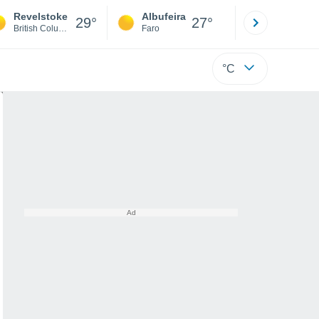
Revelstoke
Albufeira
Lisboa
29°
27°
British Columbia
Faro
Lisboa
°C