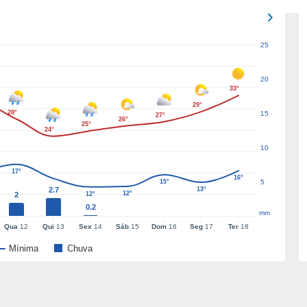
25
20
33°
29°
28°
15
27°
26°
25°
24°
10
17°
16°
15°
5
2.7
13°
12°
2
12°
0.2
mm
Qua
12
Qui
13
Sex
14
Sáb
15
Dom
16
Seg
17
Ter
18
Mínima
Chuva