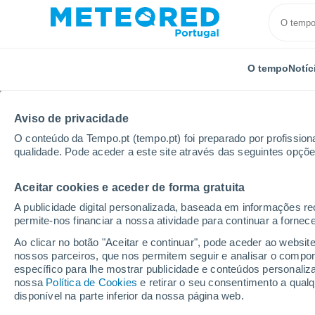
O tempo
Notíc
Aviso de privacidade
O conteúdo da Tempo.pt (tempo.pt) foi preparado por profissiona
qualidade. Pode aceder a este site através das seguintes opçõe
Aceitar cookies e aceder de forma gratuita
Início
Canadá
Columbia Britânica
Revelstoke
A publicidade digital personalizada, baseada em informações r
permite-nos financiar a nossa atividade para continuar a fornec
Tempo em Revelstoke 
Ao clicar no botão "Aceitar e continuar", pode aceder ao websit
nossos parceiros, que nos permitem seguir e analisar o compo
10:39
Quinta
específico para lhe mostrar publicidade e conteúdos persona
nossa
Política de Cookies
e retirar o seu consentimento a qua
disponível na parte inferior da nossa página web.
Limpo