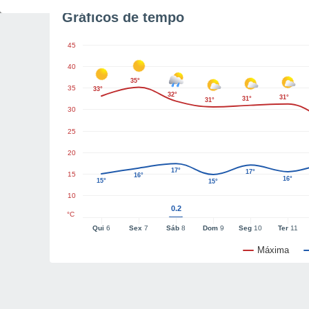
Gráficos de tempo
45
40
35°
35
33°
32°
31°
31°
31°
30
25
20
17°
17°
15
16°
16°
15°
15°
10
0.2
°C
Qui
6
Sex
7
Sáb
8
Dom
9
Seg
10
Ter
11
Máxima