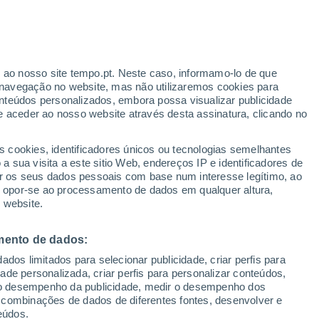
Boletim de neve
Pistas abertas
Elevadores
0 / 42
0 / 5
erado
r ao nosso site tempo.pt. Neste caso, informamo-lo de que
Km esquiáveis
Neve
navegação no website, mas não utilizaremos cookies para
-
-
nteúdos personalizados, embora possa visualizar publicidade
e aceder ao nosso website através desta assinatura, clicando no
 até
s cookies, identificadores únicos ou tecnologias semelhantes
 sua visita a este sitio Web, endereços IP e identificadores de
r os seus dados pessoais com base num interesse legítimo, ao
ura
Radar de Chuva
Satélites
Modelos
ou opor-se ao processamento de dados em qualquer altura,
 website.
mento de dados:
omingo
Segunda
Terça
Quarta
dos limitados para selecionar publicidade, criar perfis para
9 Ago.
10 Ago.
11 Ago.
12 Ago.
idade personalizada, criar perfis para personalizar conteúdos,
ir o desempenho da publicidade, medir o desempenho dos
 combinações de dados de diferentes fontes, desenvolver e
eúdos.
80%