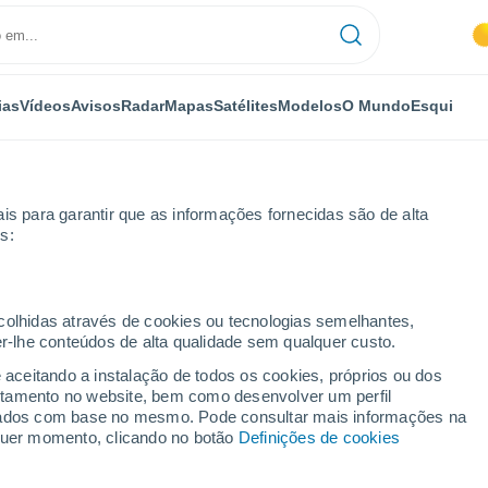
ias
Vídeos
Avisos
Radar
Mapas
Satélites
Modelos
O Mundo
Esqui
is para garantir que as informações fornecidas são de alta
s:
ecolhidas através de cookies ou tecnologias semelhantes,
er-lhe conteúdos de alta qualidade sem qualquer custo.
- BC
e aceitando a instalação de todos os cookies, próprios ou dos
rtamento no website, bem como desenvolver um perfil
...
lizados com base no mesmo. Pode consultar mais informações na
lquer momento, clicando no botão
Definições de cookies
Por horas
Céu limpo nas próximas horas