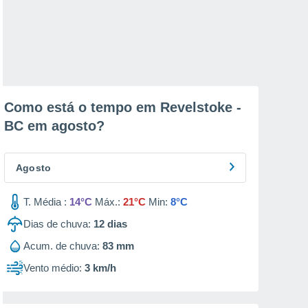
Como está o tempo em Revelstoke -
BC em
agosto
?
Agosto
T. Média :
14°C
Máx.:
21°C
Min:
8°C
Dias de chuva:
12
dias
Acum. de chuva:
83 mm
Vento médio:
3 km/h