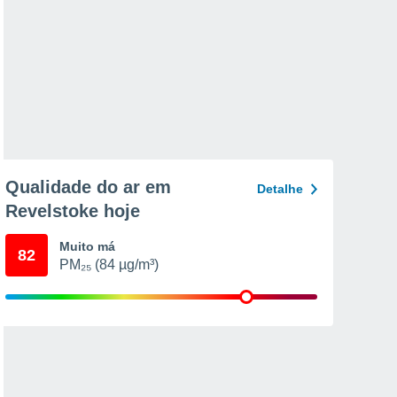
Qualidade do ar em
Detalhe
Revelstoke hoje
Muito má
82
PM₂₅ (84 µg/m³)