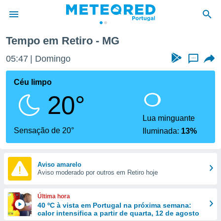
Tempo em Retiro - MG
de
05:47
Domingo
...
 da
empo.pt) foi
Céu limpo
or
20°
is para
e as
 fornecidas
Lua minguante
 qualidade.
Sensação de 20°
Iluminada:
13%
r a este
s das
opções:
Aviso amarelo
Aviso moderado por outros em Retiro hoje
ookies e
 forma
Última hora
e digital
40 ºC à vista em Portugal na próxima semana:
calor intensifica a partir de quarta, 12 de agosto
da,