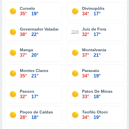
Curvelo
Divinopólis
35°
19°
34°
17°
Governador Valadares
Juiz de Fora
38°
22°
32°
17°
Manga
Montalvania
37°
20°
37°
21°
Montes Claros
Paracatu
35°
21°
34°
19°
Passos
Patos De Minas
32°
17°
33°
18°
Poços de Caldas
Teofilo Otoni
28°
18°
34°
19°