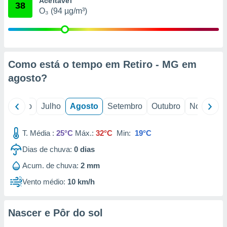
Aceitável
conteúdos.
38
O₃ (94 µg/m³)
ção
ão através
de
Como está o tempo em Retiro - MG em
,
 e
agosto
?
dos,
publicidade
o
Junho
Julho
Agosto
Setembro
Outubro
Novembro
s, estudos
a e
mento de
T. Média :
25°C
Máx.:
32°C
Min:
19°C
Dias de chuva:
0
dias
ossos 1199
Acum. de chuva:
2 mm
eiros
Vento médio:
10 km/h
Nascer e Pôr do sol