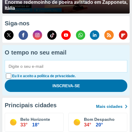
Enorme redemoinho de poeira avistado em Zapponeta,
Itália
Siga-nos
O tempo no seu email
Eu li e aceito a política de privacidade.
Principais cidades
Mais cidades
Belo Horizonte
Bom Despacho
33°
18°
34°
20°