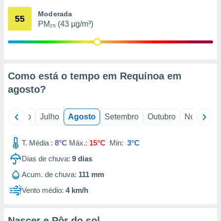
conteúdos.
Moderada
55
PM₂₅ (43 µg/m³)
ção
ão através
de
,
 e
Como está o tempo em Requínoa em
agosto
?
dos,
publicidade
s, estudos
o
Junho
Julho
Agosto
Setembro
Outubro
Novembro
a e
mento de
T. Média :
8°C
Máx.:
15°C
Min:
3°C
ossos 1199
Dias de chuva:
9
dias
eiros
Acum. de chuva:
111 mm
Vento médio:
4 km/h
Nascer e Pôr do sol