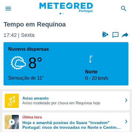
Tempo em Requínoa
de
17:42
Sexta
...
 da
empo.pt) foi
Nuvens dispersas
or
8°
is para
e as
 fornecidas
Norte
 qualidade.
Sensação de 11°
0
20 km/h
r a este
s das
opções:
Aviso amarelo
Aviso moderado por chuva em Requínoa hoje
ookies e
 forma
Última hora
e digital
Hoje e amanhã poeiras do Saara “invadem”
Portugal: risco de trovoadas no Norte e Centro
da,