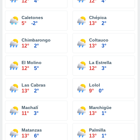
12°
4°
12°
4°
Caletones
Chépica
5°
-2°
13°
2°
Chimbarongo
Coltauco
12°
2°
13°
3°
El Molino
La Estrella
12°
5°
12°
3°
Las Cabras
Lolol
13°
2°
9°
0°
Machalí
Marchigüe
11°
3°
13°
1°
Matanzas
Palmilla
13°
6°
13°
1°