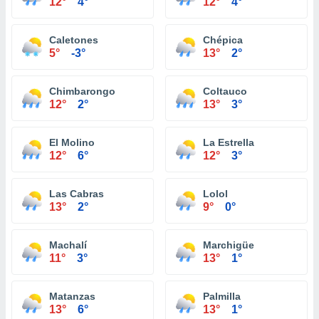
12°
4°
12°
4°
Caletones
Chépica
5°
-3°
13°
2°
Chimbarongo
Coltauco
12°
2°
13°
3°
El Molino
La Estrella
12°
6°
12°
3°
Las Cabras
Lolol
13°
2°
9°
0°
Machalí
Marchigüe
11°
3°
13°
1°
Matanzas
Palmilla
13°
6°
13°
1°