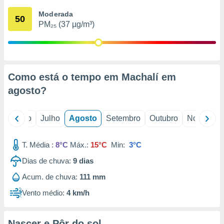
conteúdos.
Moderada
50
PM₂₅ (37 µg/m³)
ção
ão através
de
,
 e
Como está o tempo em Machalí em
agosto
?
dos,
publicidade
s, estudos
o
Junho
Julho
Agosto
Setembro
Outubro
Novembro
a e
mento de
T. Média :
8°C
Máx.:
15°C
Min:
3°C
ossos 1199
Dias de chuva:
9
dias
eiros
Acum. de chuva:
111 mm
Vento médio:
4 km/h
Nascer e Pôr do sol