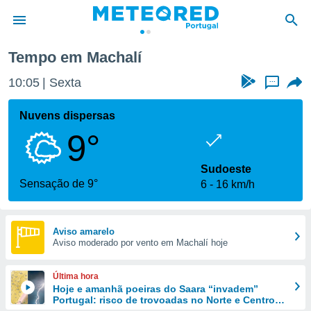
Tempo em Machalí
de
10:05
Sexta
...
 da
empo.pt) foi
Nuvens dispersas
or
9°
is para
e as
 fornecidas
Sudoeste
 qualidade.
Sensação de 9°
6
16 km/h
r a este
s das
opções:
Aviso amarelo
Aviso moderado por vento em Machalí hoje
ookies e
 forma
Última hora
e digital
Hoje e amanhã poeiras do Saara “invadem”
Portugal: risco de trovoadas no Norte e Centro
da,