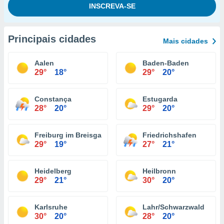
Principais cidades
Mais cidades
Aalen
Baden-Baden
29°
18°
29°
20°
Constança
Estugarda
28°
20°
29°
20°
Freiburg im Breisgau
Friedrichshafen
29°
19°
27°
21°
Heidelberg
Heilbronn
29°
21°
30°
20°
Karlsruhe
Lahr/Schwarzwald
30°
20°
28°
20°