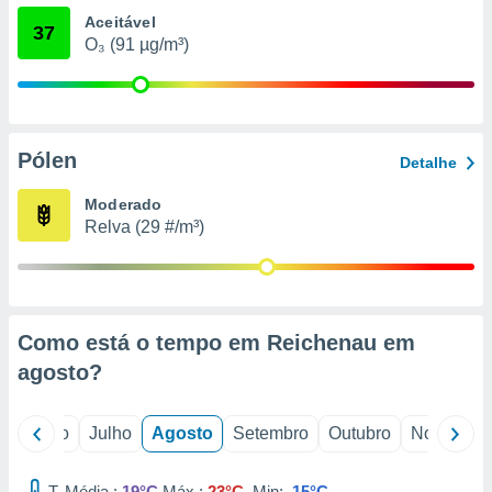
conteúdos.
Aceitável
37
O₃ (91 µg/m³)
ção
ão através
de
,
Pólen
 e
Detalhe
dos,
Moderado
publicidade
Relva (29 #/m³)
s, estudos
a e
mento de
Como está o tempo em Reichenau em
ossos 1199
eiros
agosto
?
o
Junho
Julho
Agosto
Setembro
Outubro
Novembro
T. Média :
19°C
Máx.:
23°C
Min:
15°C