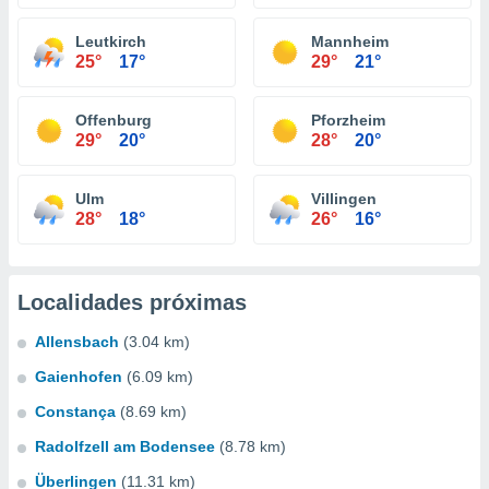
Leutkirch
Mannheim
25°
17°
29°
21°
Offenburg
Pforzheim
29°
20°
28°
20°
Ulm
Villingen
28°
18°
26°
16°
Localidades próximas
Allensbach
(3.04 km)
Gaienhofen
(6.09 km)
Constança
(8.69 km)
Radolfzell am Bodensee
(8.78 km)
Überlingen
(11.31 km)