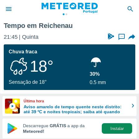
Tempo em Reichenau
de
21:45
Quinta
...
 da
empo.pt) foi
Chuva fraca
or
18°
is para
e as
 fornecidas
30%
 qualidade.
Sensação de 18°
0.5 mm
r a este
s das
opções:
Última hora
Aviso amarelo de tempo quente neste distrito:
ookies e
até 39 ºC e noites tropicais; saiba até quando
 forma
Descarregue
GRÁTIS
a app da
Instalar
e digital
Meteored!
da,