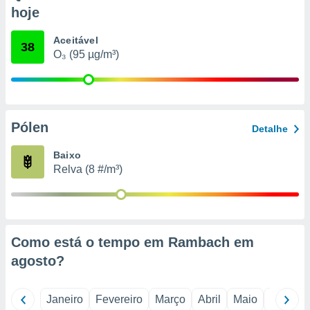
o qual se
hoje
ara tal,
 o seu
Aceitável
38
to ou opor-
O₃ (95 µg/m³)
essamento
m qualquer
ando em “
 ou na
Pólen
 Cookies
Detalhe
te.
Baixo
 nossos
Relva (8 #/m³)
s o
o de
Como está o tempo em Rambach em
e/ou aceder
agosto
?
ões num
utilizar
ados para
Janeiro
Fevereiro
Março
Abril
Maio
Junho
publicidade,