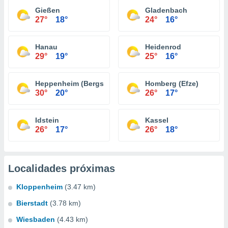
Gießen
Gladenbach
27°
18°
24°
16°
Hanau
Heidenrod
29°
19°
25°
16°
Heppenheim (Bergstraße)
Homberg (Efze)
30°
20°
26°
17°
Idstein
Kassel
26°
17°
26°
18°
Localidades próximas
Kloppenheim
(3.47 km)
Bierstadt
(3.78 km)
Wiesbaden
(4.43 km)