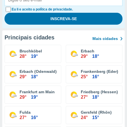
Eu li e aceito a política de privacidade.
Principais cidades
Mais cidades
Bruchköbel
Erbach
28°
19°
29°
18°
Erbach (Odenwald)
Frankenberg (Eder)
29°
18°
25°
16°
Frankfurt am Main
Friedberg (Hessen)
29°
19°
27°
18°
Fulda
Gersfeld (Rhön)
27°
16°
24°
15°