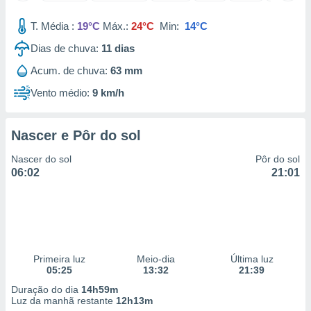
 para
T. Média :
19°C
Máx.:
24°C
Min:
14°C
a, utilizar
Dias de chuva:
11
dias
selecionar
Acum. de chuva:
63 mm
a, criar
personalizar
Vento médio:
9 km/h
tilizar
selecionar
Nascer e Pôr do sol
dos, medir
nho da
Nascer do sol
Pôr do sol
, medir o
06:02
21:01
o dos
r os
ravés de
s ou
s de dados
Primeira luz
Meio-dia
Última luz
es fontes,
05:25
13:32
21:39
 e melhorar
ilizar dados
Duração do dia
14h59m
ara
Luz da manhã restante
12h13m