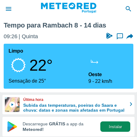
Tempo para Rambach 8 - 14 dias
de
09:26
Quinta
...
 da
empo.pt) foi
Limpo
or
22°
is para
e as
 fornecidas
Oeste
 qualidade.
Sensação de 25°
9
22 km/h
r a este
s das
opções:
Última hora
Subida das temperaturas, poeiras do Saara e
ookies e
chuva: datas e zonas mais afetadas em Portugal
 forma
Descarregue
GRÁTIS
a app da
Instalar
e digital
Meteored!
da,