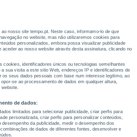
r ao nosso site tempo.pt. Neste caso, informamo-lo de que
h
navegação no website, mas não utilizaremos cookies para
nteúdos personalizados, embora possa visualizar publicidade
e aceder ao nosso website através desta assinatura, clicando no
:
s cookies, identificadores únicos ou tecnologias semelhantes
sto
 sua visita a este sitio Web, endereços IP e identificadores de
r os seus dados pessoais com base num interesse legítimo, ao
Radar de Chuva
Satélites
Modelos
ou opor-se ao processamento de dados em qualquer altura,
 website.
mento de dados:
Quarta
Quinta
Sexta
Sábado
dos limitados para selecionar publicidade, criar perfis para
12 Ago.
13 Ago.
14 Ago.
15 Ago.
idade personalizada, criar perfis para personalizar conteúdos,
ir o desempenho da publicidade, medir o desempenho dos
 combinações de dados de diferentes fontes, desenvolver e
eúdos.