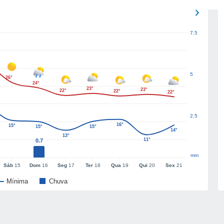
7.5
5
26°
24°
23°
23°
22°
22°
22°
2.5
16°
15°
15°
15°
14°
13°
11°
0.7
mm
Sáb
15
Dom
16
Seg
17
Ter
18
Qua
19
Qui
20
Sex
21
Mínima
Chuva