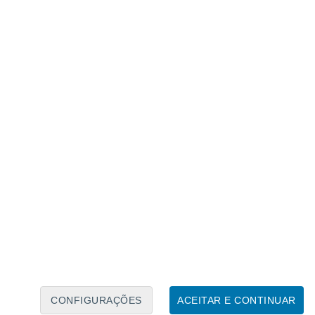
Calendário Lunar
Seg
Ter
Qua
Qui
Sex
Sáb
Domo
9
10
11
12
13
14
15
16
17
18
19
20
21
22
CONFIGURAÇÕES
ACEITAR E CONTINUAR