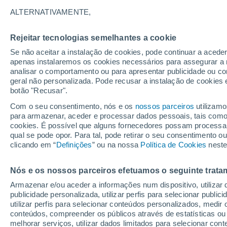
26°
ALTERNATIVAMENTE,
Rejeitar tecnologias semelhantes a cookie
Oeste
Se não aceitar a instalação de cookies, pode continuar a acede
Sensação de 26°
7
-
21 km/
apenas instalaremos os cookies necessários para assegurar a 
analisar o comportamento ou para apresentar publicidade ou co
geral não personalizada. Pode recusar a instalação de cookies 
botão "Recusar".
Última hora
40 ºC à vista em Portugal na próxima semana
Com o seu consentimento, nós e os
nossos parceiros
utilizamo
calor intensifica a partir de quarta, 12 de ago
para armazenar, aceder e processar dados pessoais, tais como a
cookies. É possível que alguns fornecedores possam processa
O Tempo 1 - 7 Dias
Atualidade
Mapas de nuvens
qual se pode opor. Para tal, pode retirar o seu consentimento 
clicando em “
Definições
” ou na nossa
Política de Cookies
neste
Nós e os nossos parceiros efetuamos o seguinte trata
Amanhã
Terça
Hoje
Armazenar e/ou aceder a informações num dispositivo, utilizar da
10 Ago.
11 Ago.
9 Ago.
publicidade personalizada, utilizar perfis para selecionar public
utilizar perfis para selecionar conteúdos personalizados, med
conteúdos, compreender os públicos através de estatísticas ou
melhorar serviços, utilizar dados limitados para selecionar cont