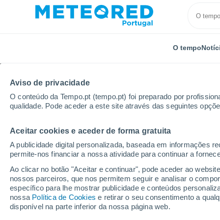
O tempo
Notíc
Aviso de privacidade
O conteúdo da Tempo.pt (tempo.pt) foi preparado por profissiona
qualidade. Pode aceder a este site através das seguintes opçõe
Aceitar cookies e aceder de forma gratuita
Início
Reino Unido
Midlands do Leste
Radstone
A publicidade digital personalizada, baseada em informações r
permite-nos financiar a nossa atividade para continuar a fornec
Tempo em Radstone
Ao clicar no botão "Aceitar e continuar", pode aceder ao websit
nossos parceiros, que nos permitem seguir e analisar o compo
12:30
Domingo
específico para lhe mostrar publicidade e conteúdos persona
nossa
Política de Cookies
e retirar o seu consentimento a qua
disponível na parte inferior da nossa página web.
Nuvens dispersas