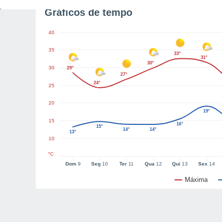
Gráficos de tempo
40
35
33°
31°
30°
30
29°
27°
24°
25
20
19°
15
16°
15°
14°
14°
13°
10
°C
Dom
9
Seg
10
Ter
11
Qua
12
Qui
13
Sex
14
Máxima