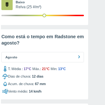
Baixo
Relva (25 #/m³)
Como está o tempo em Radstone em
agosto
?
Agosto
T. Média :
17°C
Máx.:
21°C
Min:
13°C
Dias de chuva:
12
dias
Acum. de chuva:
67 mm
Vento médio:
14 km/h