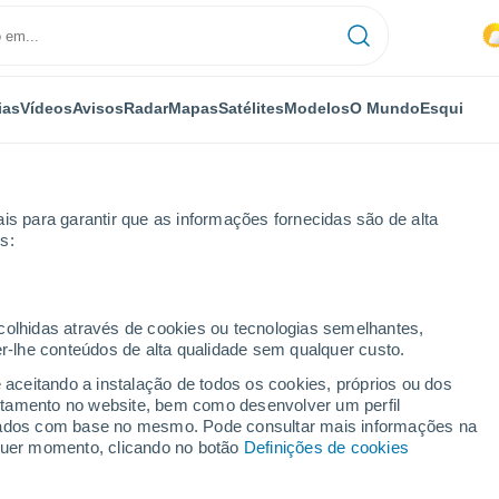
ias
Vídeos
Avisos
Radar
Mapas
Satélites
Modelos
O Mundo
Esqui
is para garantir que as informações fornecidas são de alta
s:
ecolhidas através de cookies ou tecnologias semelhantes,
er-lhe conteúdos de alta qualidade sem qualquer custo.
e aceitando a instalação de todos os cookies, próprios ou dos
rtamento no website, bem como desenvolver um perfil
...
lizados com base no mesmo. Pode consultar mais informações na
lquer momento, clicando no botão
Definições de cookies
Por horas
Intervalos nublados nas
próximas horas