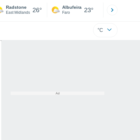
Radstone
Albufeira
Lisboa
26°
23°
East Midlands
Faro
Lisboa
°C