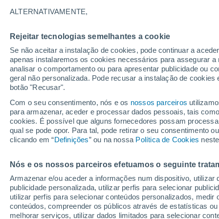
Gráfico do tempo por horas em Q
ALTERNATIVAMENTE,
SÍMBOLO
TEMPERATURA
Rejeitar tecnologias semelhantes a cookie
Se não aceitar a instalação de cookies, pode continuar a acede
00
03
06
09
12
15
18
21
00
03
06
09
apenas instalaremos os cookies necessários para assegurar a 
analisar o comportamento ou para apresentar publicidade ou co
geral não personalizada. Pode recusar a instalação de cookies 
botão "Recusar".
Com o seu consentimento, nós e os
nossos parceiros
utilizamo
para armazenar, aceder e processar dados pessoais, tais como a
11°
cookies. É possível que alguns fornecedores possam processa
10°
qual se pode opor. Para tal, pode retirar o seu consentimento 
8°
clicando em “
Definições
” ou na nossa
Política de Cookies
neste
6°
5°
4°
Nós e os nossos parceiros efetuamos o seguinte trata
3°
3°
3°
3°
2°
Armazenar e/ou aceder a informações num dispositivo, utilizar da
publicidade personalizada, utilizar perfis para selecionar public
utilizar perfis para selecionar conteúdos personalizados, med
conteúdos, compreender os públicos através de estatísticas ou
melhorar serviços, utilizar dados limitados para selecionar cont
0.1