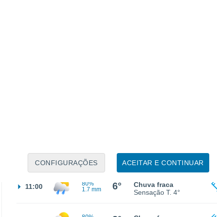
80%
3°
Chuva fraca
02:00
1.6 mm
Sensação T.
2°
80%
3°
Chuva fraca
05:00
1.2 mm
Sensação T.
2°
60%
2°
Chuva fraca
08:00
1.8 mm
Sensação T.
1°
CONFIGURAÇÕES
ACEITAR E CONTINUAR
80%
6°
Chuva fraca
11:00
1.7 mm
Sensação T.
4°