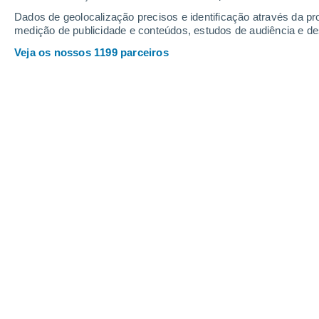
Quinta
6
Sexta
7
Dados de geolocalização precisos e identificação através da pr
medição de publicidade e conteúdos, estudos de audiência e d
Veja os nossos 1199 parceiros
A previsão do tempo por horas: Qui
QUINTA, 06 DE AGOSTO
1 Aviso agora
Risco moderado
O dia todo
Limpo
Nascer do sol às
07h42m
Pôr-do-sol às
18h10m
Primeira luz às
07:15
Última luz às
18:37