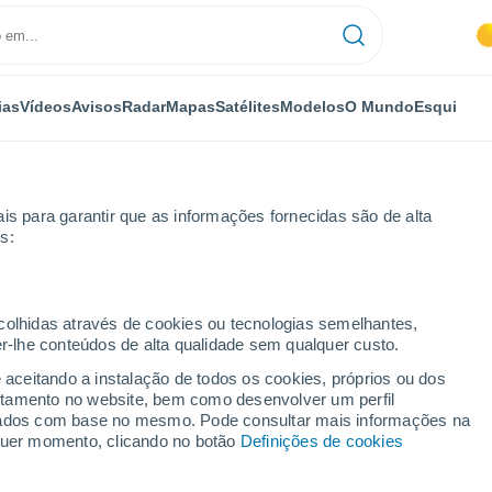
ias
Vídeos
Avisos
Radar
Mapas
Satélites
Modelos
O Mundo
Esqui
is para garantir que as informações fornecidas são de alta
s:
ecolhidas através de cookies ou tecnologias semelhantes,
er-lhe conteúdos de alta qualidade sem qualquer custo.
por horas
e aceitando a instalação de todos os cookies, próprios ou dos
rtamento no website, bem como desenvolver um perfil
lizados com base no mesmo. Pode consultar mais informações na
lquer momento, clicando no botão
Definições de cookies