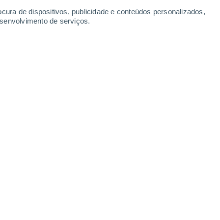
Sábado
8
ocura de dispositivos, publicidade e conteúdos personalizados,
esenvolvimento de serviços.
rihue
4°
Céu limpo
02:00
Sensação T.
4°
3°
Nuvens dispersas
05:00
Sensação T.
4°
2°
Limpo
08:00
Sensação T.
2°
8°
Limpo
11:00
Sensação T.
7°