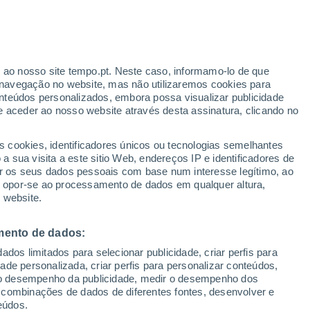
uirihue
VENTO
PRECIPITAÇÃO
r ao nosso site tempo.pt. Neste caso, informamo-lo de que
12
15
18
21
00
03
06
09
12
15
18
21
00
navegação no website, mas não utilizaremos cookies para
nteúdos personalizados, embora possa visualizar publicidade
e aceder ao nosso website através desta assinatura, clicando no
s cookies, identificadores únicos ou tecnologias semelhantes
 sua visita a este sitio Web, endereços IP e identificadores de
r os seus dados pessoais com base num interesse legítimo, ao
10°
ou opor-se ao processamento de dados em qualquer altura,
8°
8°
 website.
8°
7°
6°
4°
4°
4°
mento de dados:
3°
3°
2°
2°
dos limitados para selecionar publicidade, criar perfis para
3.9
idade personalizada, criar perfis para personalizar conteúdos,
ir o desempenho da publicidade, medir o desempenho dos
1.9
1.8
1.7
1.6
1.6
 combinações de dados de diferentes fontes, desenvolver e
1.2
0.9
0.7
0.6
0.3
eúdos.