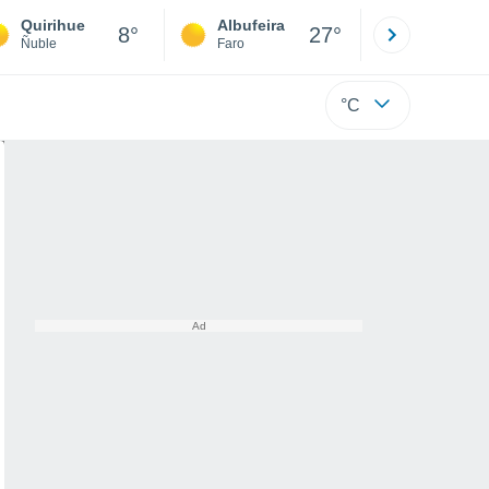
Quirihue
Albufeira
Lisboa
8°
27°
Ñuble
Faro
Lisboa
°C