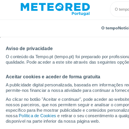
O tempo
Notíc
Aviso de privacidade
O conteúdo da Tempo.pt (tempo.pt) foi preparado por profissiona
qualidade. Pode aceder a este site através das seguintes opçõe
Aceitar cookies e aceder de forma gratuita
Início
Chile
Ñuble
Quirihue
Por horas
A publicidade digital personalizada, baseada em informações r
permite-nos financiar a nossa atividade para continuar a fornec
Tempo para Quirihue 
Ao clicar no botão "Aceitar e continuar", pode aceder ao websit
nossos parceiros, que nos permitem seguir e analisar o compo
específico para lhe mostrar publicidade e conteúdos persona
O Tempo 1 - 7 Dias
Por horas
nossa
Política de Cookies
e retirar o seu consentimento a qua
disponível na parte inferior da nossa página web.