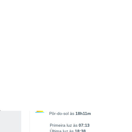
Nascimento da Lua
Ocaso da Lua
02:57
12:31
SÁBADO, 08 DE AGOSTO
1 Alerta depois de amanhã!
Risco moderado
O dia todo
Chuva fraca com céu
parcialmente nublado
Nascer do sol às
07h40m
Pôr-do-sol às
18h11m
Primeira luz às
07:13
Última luz às
18:38