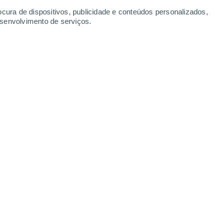
ocura de dispositivos, publicidade e conteúdos personalizados,
esenvolvimento de serviços.
Leaflet
|
©
OpenStreetMap
|
ECMWF
by © Meteored