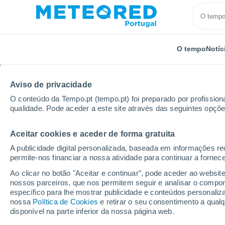
O tempo
Notíc
Aviso de privacidade
O conteúdo da Tempo.pt (tempo.pt) foi preparado por profissiona
qualidade. Pode aceder a este site através das seguintes opçõe
Aceitar cookies e aceder de forma gratuita
Início
Quirguistão
A publicidade digital personalizada, baseada em informações r
permite-nos financiar a nossa atividade para continuar a fornec
Tempo em Quirguistão. 
Ao clicar no botão "Aceitar e continuar", pode aceder ao websit
nossos parceiros, que nos permitem seguir e analisar o compo
específico para lhe mostrar publicidade e conteúdos persona
Hoje, 7 agosto
Todo o dia
Símbolo
nossa
Política de Cookies
e retirar o seu consentimento a qua
disponível na parte inferior da nossa página web.