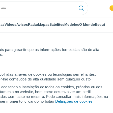
ias
Vídeos
Avisos
Radar
Mapas
Satélites
Modelos
O Mundo
Esqui
is para garantir que as informações fornecidas são de alta
s:
ecolhidas através de cookies ou tecnologias semelhantes,
er-lhe conteúdos de alta qualidade sem qualquer custo.
Previsão para 14 dias
e aceitando a instalação de todos os cookies, próprios ou dos
rtamento no website, bem como desenvolver um perfil
lizados com base no mesmo. Pode consultar mais informações na
lquer momento, clicando no botão
Definições de cookies