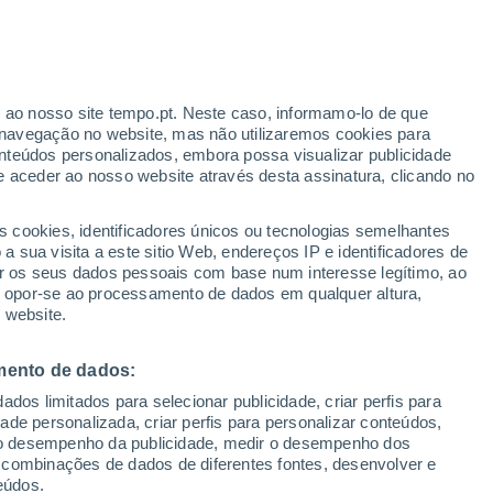
r ao nosso site tempo.pt. Neste caso, informamo-lo de que
navegação no website, mas não utilizaremos cookies para
nteúdos personalizados, embora possa visualizar publicidade
34°
e aceder ao nosso website através desta assinatura, clicando no
18°
Bisqueque
s cookies, identificadores únicos ou tecnologias semelhantes
 sua visita a este sitio Web, endereços IP e identificadores de
r os seus dados pessoais com base num interesse legítimo, ao
ou opor-se ao processamento de dados em qualquer altura,
 website.
mento de dados:
dos limitados para selecionar publicidade, criar perfis para
idade personalizada, criar perfis para personalizar conteúdos,
ir o desempenho da publicidade, medir o desempenho dos
 combinações de dados de diferentes fontes, desenvolver e
eúdos.