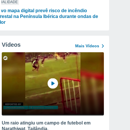
TUALIDADE
vo mapa digital prevê risco de incêndio
orestal na Península Ibérica durante ondas de
lor
Vídeos
Mais Vídeos
Um raio atingiu um campo de futebol em
Narathiwat, Tailândia.