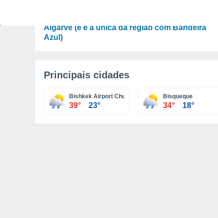
LAZER
Há uma nova praia fluvial para descobrir no
Algarve (e é a única da região com Bandeira
Azul)
Principais cidades
Bishkek Airport Chuy
Bisqueque
39°
23°
34°
18°