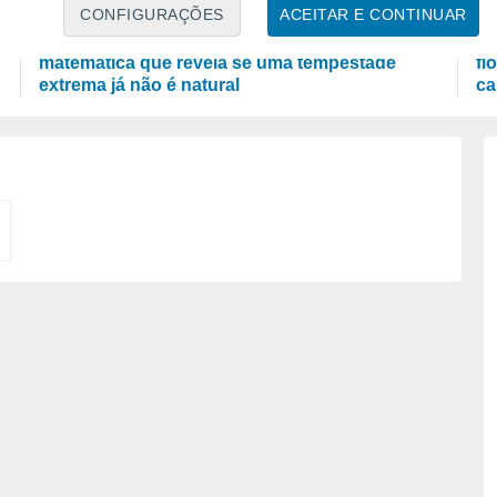
CIÊNCIA
A
CONFIGURAÇÕES
ACEITAR E CONTINUAR
Acaso ou alteração climática: a fórmula
No
matemática que revela se uma tempestade
fl
extrema já não é natural
ca