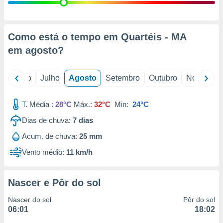
conteúdos.
ção
Como está o tempo em Quartéis - MA
ão através
em
agosto
?
de
,
 e
o
Junho
Julho
Agosto
Setembro
Outubro
Novembro
dos,
publicidade
T. Média :
28°C
Máx.:
32°C
Min:
24°C
s, estudos
Dias de chuva:
7
dias
a e
mento de
Acum. de chuva:
25 mm
Vento médio:
11 km/h
ossos 1199
eiros
Nascer e Pôr do sol
Nascer do sol
Pôr do sol
06:01
18:02