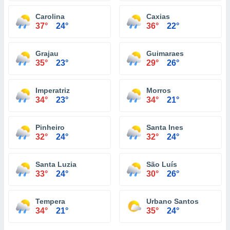
Carolina
Caxias
37°
24°
36°
22°
Grajau
Guimaraes
35°
23°
29°
26°
Imperatriz
Morros
34°
23°
34°
21°
Pinheiro
Santa Ines
32°
24°
32°
24°
Santa Luzia
São Luís
33°
24°
30°
26°
Tempera
Urbano Santos
34°
21°
35°
24°