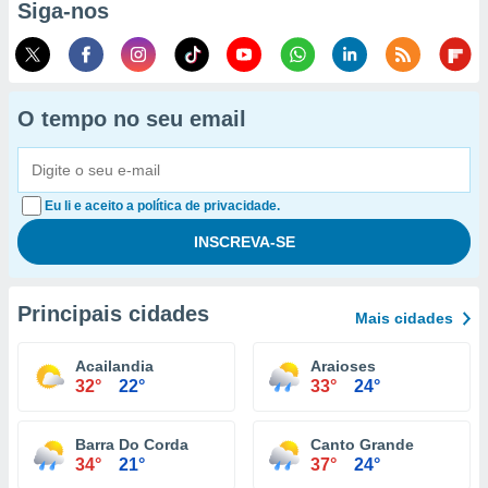
Siga-nos
O tempo no seu email
Eu li e aceito a política de privacidade.
Principais cidades
Mais cidades
Acailandia
Araioses
32°
22°
33°
24°
Barra Do Corda
Canto Grande
34°
21°
37°
24°