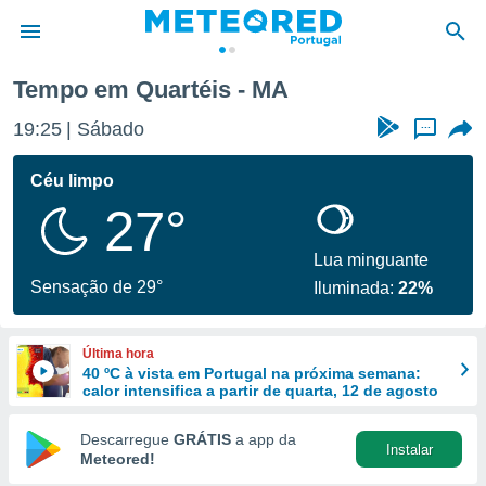
Tempo em Quartéis - MA
de
19:25
Sábado
...
 da
empo.pt) foi
Céu limpo
or
27°
is para
e as
 fornecidas
Lua minguante
 qualidade.
Sensação de 29°
Iluminada:
22%
r a este
s das
opções:
Última hora
40 ºC à vista em Portugal na próxima semana:
ookies e
calor intensifica a partir de quarta, 12 de agosto
 forma
Descarregue
GRÁTIS
a app da
Instalar
e digital
Meteored!
da,