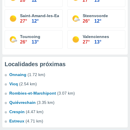
26°
12°
27°
13°
Saint-Amand-les-Eaux
Steenvoorde
27°
12°
26°
12°
Tourcoing
Valenciennes
26°
13°
27°
13°
Localidades próximas
Onnaing
(1.72 km)
Vicq
(2.54 km)
Rombies-et-Marchipont
(3.07 km)
Quiévrechain
(3.35 km)
Crespin
(4.47 km)
Estreux
(4.71 km)