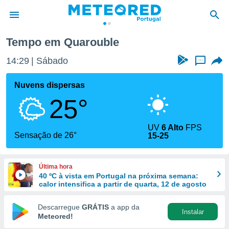
Tempo em Quarouble
de
14:29
Sábado
...
 da
empo.pt) foi
Nuvens dispersas
or
25°
is para
e as
 fornecidas
UV
6 Alto
FPS
 qualidade.
Sensação de 26°
15-25
r a este
s das
opções:
Última hora
40 ºC à vista em Portugal na próxima semana:
ookies e
calor intensifica a partir de quarta, 12 de agosto
 forma
Descarregue
GRÁTIS
a app da
Instalar
e digital
Meteored!
da,