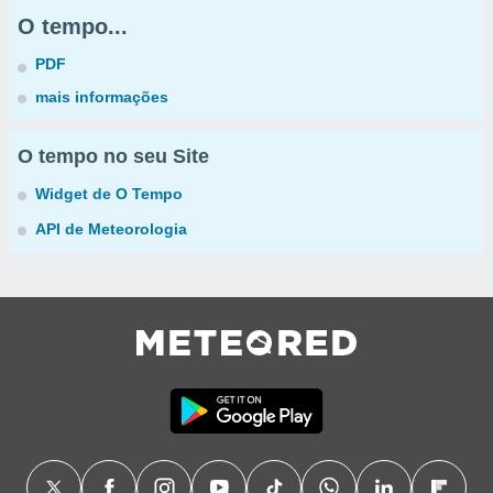
O tempo...
PDF
mais informações
O tempo no seu Site
Widget de O Tempo
API de Meteorologia