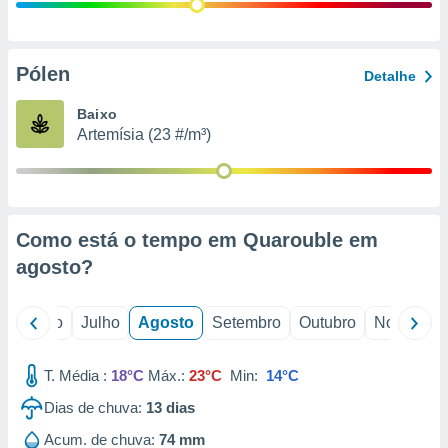
conteúdos.
ção
Pólen
Detalhe
ão através
de
Baixo
,
Artemísia (23 #/m³)
 e
dos,
publicidade
s, estudos
Como está o tempo em Quarouble em
a e
mento de
agosto
?
ossos 1199
o
Junho
Julho
Agosto
Setembro
Outubro
Novembro
eiros
T. Média :
18°C
Máx.:
23°C
Min:
14°C
Dias de chuva:
13
dias
Acum. de chuva:
74 mm