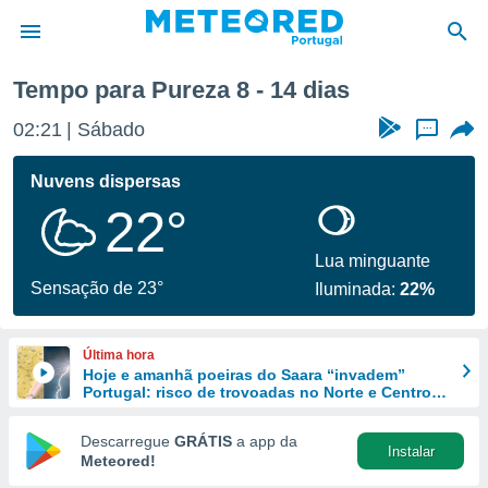
 semana
Tempo para Pureza 8 - 14 dias
de
02:21
Sábado
...
 da
empo.pt) foi
Nuvens dispersas
or
22°
is para
e as
 fornecidas
Lua minguante
 qualidade.
Sensação de 23°
Iluminada:
22%
r a este
s das
opções:
Última hora
Hoje e amanhã poeiras do Saara “invadem”
ookies e
Portugal: risco de trovoadas no Norte e Centro
 forma
aumenta
Descarregue
GRÁTIS
a app da
Instalar
e digital
Meteored!
da,