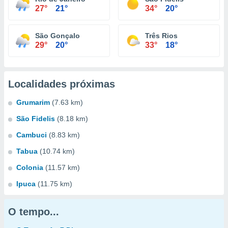
27°
21°
34°
20°
São Gonçalo
Três Rios
29°
20°
33°
18°
Localidades próximas
Grumarim
(7.63 km)
São Fidelis
(8.18 km)
Cambuci
(8.83 km)
Tabua
(10.74 km)
Colonia
(11.57 km)
Ipuca
(11.75 km)
O tempo...