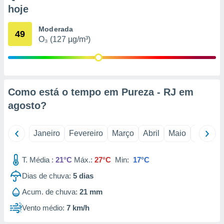
o qual se
hoje
ara tal,
 o seu
Moderada
49
to ou opor-
O₃ (127 µg/m³)
essamento
m qualquer
ando em “
 ou na
Como está o tempo em Pureza - RJ em
 Cookies
te.
agosto
?
 nossos
Janeiro
Fevereiro
Março
Abril
Maio
Junho
s o
T. Média :
21°C
Máx.:
27°C
Min:
17°C
o de
Dias de chuva:
5
dias
e/ou aceder
Acum. de chuva:
21 mm
ões num
utilizar
Vento médio:
7 km/h
ados para
publicidade,