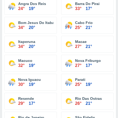
Angra Dos Reis
Barra Do Pirai
24°
19°
33°
17°
Bom Jesus Do Itabapoana
Cabo Frio
34°
20°
25°
21°
Itaperuna
Macae
34°
20°
27°
21°
Macuco
Nova Friburgo
32°
19°
27°
17°
Nova Iguacu
Parati
30°
19°
25°
19°
Resende
Rio Das Ostras
29°
17°
26°
21°
Rio de Janeiro
São Fidelis