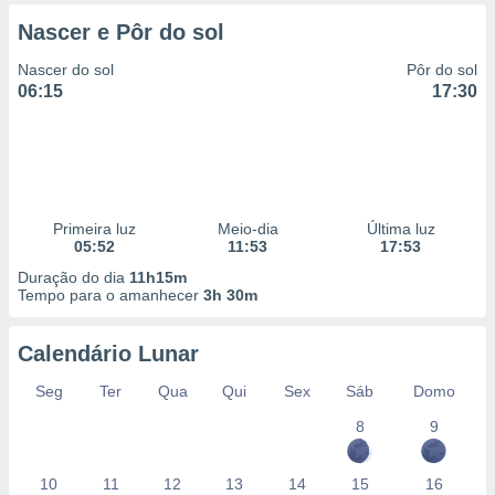
 para
Nascer e Pôr do sol
a, utilizar
Nascer do sol
Pôr do sol
selecionar
06:15
17:30
a, criar
personalizar
tilizar
selecionar
dos, medir
Primeira luz
Meio-dia
Última luz
nho da
05:52
11:53
17:53
, medir o
Duração do dia
11h15m
o dos
Tempo para o amanhecer
3h 30m
r os
ravés de
Calendário Lunar
s ou
Seg
Ter
Qua
Qui
Sex
Sáb
Domo
s de dados
es fontes,
8
9
 e melhorar
ilizar dados
ara
10
11
12
13
14
15
16