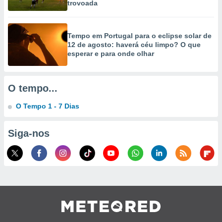
trovoada
ão através
de
,
Tempo em Portugal para o eclipse solar de
 e
12 de agosto: haverá céu limpo? O que
esperar e para onde olhar
dos,
publicidade
s, estudos
O tempo...
a e
mento de
O Tempo 1 - 7 Dias
ossos 1199
Siga-nos
eiros