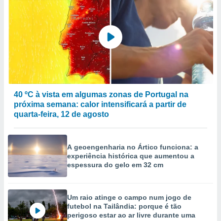
selecionar
a, criar
personalizar
tilizar
selecionar
dos, medir
nho da
, medir o
40 ºC à vista em algumas zonas de Portugal na
o dos
próxima semana: calor intensificará a partir de
quarta-feira, 12 de agosto
r os
ravés de
s ou
s de dados
A geoengenharia no Ártico funciona: a
experiência histórica que aumentou a
es fontes,
espessura do gelo em 32 cm
 e melhorar
ilizar dados
ara
conteúdos.
Um raio atinge o campo num jogo de
futebol na Tailândia: porque é tão
perigoso estar ao ar livre durante uma
ção