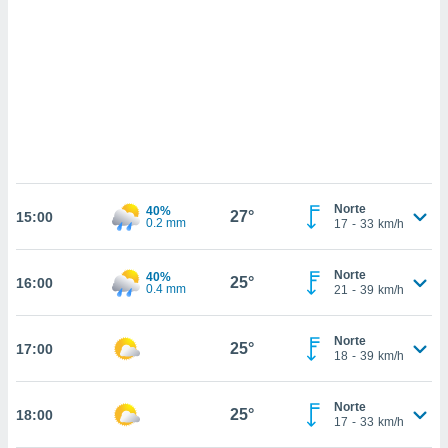
ados com
esmo. Pode
ais
s na nossa
 Cookies
e
u
nto a
omento,
 botão
de cookies
na parte
Norte
40%
27°
nossa
15:00
0.2 mm
17
-
33
km/h
.
IVAMENTE,
Norte
40%
25°
16:00
0.4 mm
21
-
39
km/h
as
Norte
25°
17:00
tes a
18
-
39
km/h
tar a
Norte
25°
18:00
de cookies,
17
-
33
km/h
uar a