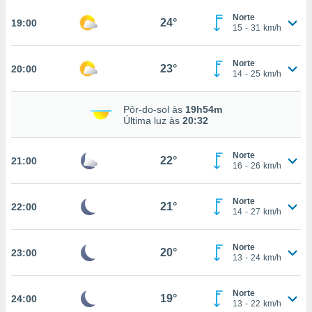
osso site
este caso,
Norte
24°
19:00
15
-
31
km/h
lo de que
talaremos
Norte
23°
20:00
s para
14
-
25
km/h
a navegação
, mas não
Pôr-do-sol às
19h54m
s cookies
Última luz às
20:32
ar o
nto ou
ntar
Norte
22°
21:00
 ou
16
-
26
km/h
dos,
Norte
ssa
21°
22:00
14
-
27
km/h
ublicidade
ada. Pode
Norte
20°
23:00
nstalação de
13
-
24
km/h
ceder ao
ite através
Norte
atura,
19°
24:00
13
-
22
km/h
 botão