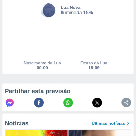
to ou opor-
Lua Nova
essamento
Iluminada
15%
m qualquer
ando em “
 ou na
 Cookies
te.
 nossos
Nascimento da Lua
Ocaso da Lua
00:00
18:09
s o
o de
Partilhar esta previsão
e/ou aceder
ões num
utilizar
ados para
publicidade,
Notícias
 para
Últimas notícias
a, utilizar