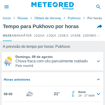
de
Início
Rússia
Oblast de Voronej
Pukhovo
Por horas
 da
empo.pt) foi
Tempo para Pukhovo por horas
or
is para
HOJE
AMANHÃ
TER. 11
QUA. 12
QUI. 13
SEX. 14
SÁB. 15
DOMO. 16
S
e as
 fornecidas
 qualidade.
A previsão do tempo por horas: Pukhovo
r a este
s das
Domingo, 09 de agosto
opções:
Chuva fraca com céu parcialmente nublado
Pela manhã
ookies e
 forma
Horas anteriores
e digital
da,
Norte
m
21°
08:00
14
-
27
km/h
 recolhidas
cookies ou