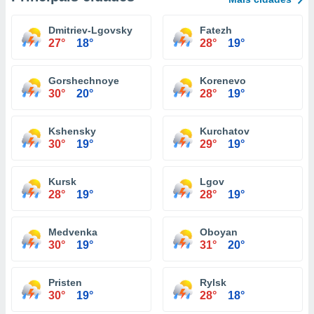
Dmitriev-Lgovsky
Fatezh
27°
18°
28°
19°
Gorshechnoye
Korenevo
30°
20°
28°
19°
Kshensky
Kurchatov
30°
19°
29°
19°
Kursk
Lgov
28°
19°
28°
19°
Medvenka
Oboyan
30°
19°
31°
20°
Pristen
Rylsk
30°
19°
28°
18°