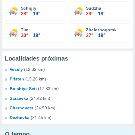
Schigry
Sudzha
28°
19°
29°
19°
Tim
Zheleznogorsk
30°
19°
27°
18°
Localidades próximas
Vesely
(12.32 km)
Pristen
(15.26 km)
Bolshiye Seti
(17.83 km)
Saraevka
(24.42 km)
Chernovets
(24.59 km)
Dezhevka
(31.45 km)
O tempo...