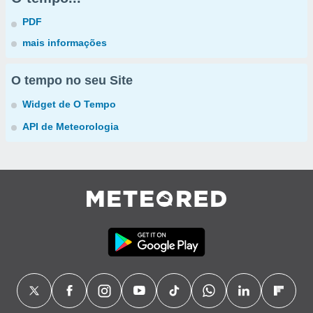
PDF
mais informações
O tempo no seu Site
Widget de O Tempo
API de Meteorologia