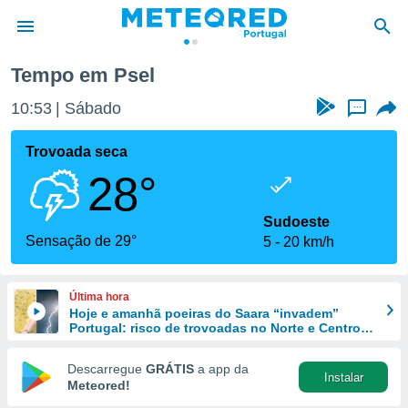
Tempo em Psel
de
10:53
Sábado
...
 da
empo.pt) foi
Trovoada seca
or
28°
is para
e as
 fornecidas
Sudoeste
 qualidade.
Sensação de 29°
5
20 km/h
r a este
s das
opções:
Última hora
Hoje e amanhã poeiras do Saara “invadem”
ookies e
Portugal: risco de trovoadas no Norte e Centro
 forma
aumenta
Descarregue
GRÁTIS
a app da
Instalar
e digital
Meteored!
da,