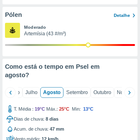
conteúdos.
Pólen
Detalhe
ção
Moderado
ão através
Artemísia (43 #/m³)
de
,
 e
dos,
publicidade
Como está o tempo em Psel em
s, estudos
agosto
?
a e
mento de
o
Junho
Julho
Agosto
Setembro
Outubro
Novembro
ossos 1199
eiros
T. Média :
19°C
Máx.:
25°C
Min:
13°C
Dias de chuva:
8
dias
Acum. de chuva:
47 mm
Vento médio:
12 km/h