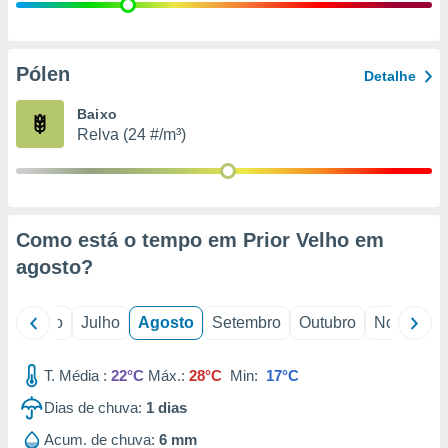
conteúdos.
ção
Pólen
Detalhe
ão através
de
Baixo
,
Relva (24 #/m³)
 e
dos,
publicidade
s, estudos
Como está o tempo em Prior Velho em
a e
mento de
agosto
?
ossos 1199
o
Junho
Julho
Agosto
Setembro
Outubro
Novembro
eiros
T. Média :
22°C
Máx.:
28°C
Min:
17°C
Dias de chuva:
1
dias
Acum. de chuva:
6 mm