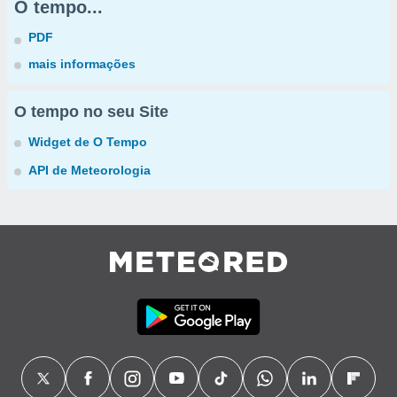
O tempo...
PDF
mais informações
O tempo no seu Site
Widget de O Tempo
API de Meteorologia