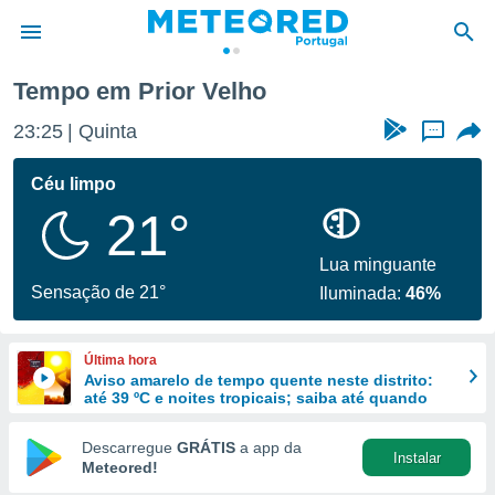
Tempo em Prior Velho
de
23:25
Quinta
...
 da
empo.pt) foi
Céu limpo
or
21°
is para
e as
 fornecidas
Lua minguante
 qualidade.
Sensação de 21°
Iluminada:
46%
r a este
s das
opções:
Última hora
Aviso amarelo de tempo quente neste distrito:
ookies e
até 39 ºC e noites tropicais; saiba até quando
 forma
Descarregue
GRÁTIS
a app da
Instalar
e digital
Meteored!
da,