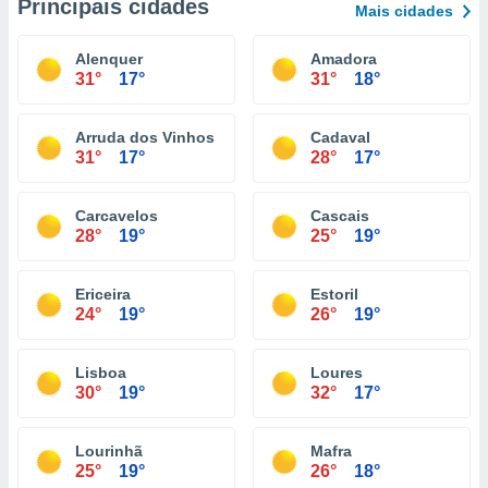
Principais cidades
Mais cidades
Alenquer
Amadora
31°
17°
31°
18°
Arruda dos Vinhos
Cadaval
31°
17°
28°
17°
Carcavelos
Cascais
28°
19°
25°
19°
Ericeira
Estoril
24°
19°
26°
19°
Lisboa
Loures
30°
19°
32°
17°
Lourinhã
Mafra
25°
19°
26°
18°