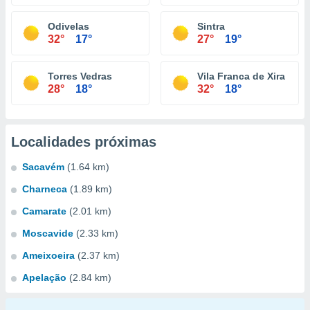
Odivelas
Sintra
32°
17°
27°
19°
Torres Vedras
Vila Franca de Xira
28°
18°
32°
18°
Localidades próximas
Sacavém
(1.64 km)
Charneca
(1.89 km)
Camarate
(2.01 km)
Moscavide
(2.33 km)
Ameixoeira
(2.37 km)
Apelação
(2.84 km)