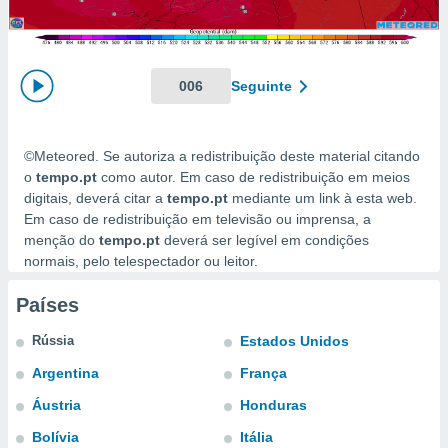
m
 recolhidas
cookies ou
, permite-
006
Seguinte
ar a nossa
ara
ACEITAR
 fornecer-
E
©Meteored. Se autoriza a redistribuição deste material citando
os de alta
CONTINUAR
sem
o
tempo.pt
como autor. Em caso de redistribuição em meios
sto.
digitais, deverá citar a
tempo.pt
mediante um link à esta web.
CONFIGURAÇÕES
Em caso de redistribuição em televisão ou imprensa, a
o botão
menção do
tempo.pt
deverá ser legível em condições
ontinuar",
normais, pelo telespectador ou leitor.
r ao
itando a
Países
de todos os
óprios ou
parceiros,
Rússia
Estados Unidos
rmitem
Argentina
França
lisar o
nto no
Áustria
Honduras
em como
 um perfil
Bolívia
Itália