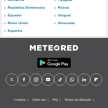
para lhe
licidade e
República Dominicana
Rússia
Equador
Uruguai
ados com
esmo. Pode
Reino Unido
Venezuela
ais
s na nossa
Espanha
 Cookies
e
u
nto a
omento,
 botão
de cookies
na parte
nossa
.
IVAMENTE,
as
tes a
Contacto
Sobre nós
FAQ
Termos de utilização