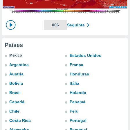
m
 recolhidas
cookies ou
, permite-
006
Seguinte
ar a nossa
ara
ACEITAR
 fornecer-
E
Países
os de alta
CONTINUAR
sem
México
Estados Unidos
sto.
CONFIGURAÇÕES
Argentina
França
o botão
ontinuar",
Áustria
Honduras
r ao
itando a
Bolívia
Itália
de todos os
Brasil
Holanda
óprios ou
parceiros,
Canadá
Panamá
rmitem
lisar o
Chile
Peru
nto no
Costa Rica
Portugal
em como
 um perfil
Alemanha
Paraguai