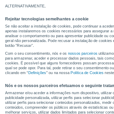
ALTERNATIVAMENTE,
Reino Unido
Rejeitar tecnologias semelhantes a cookie
Se não aceitar a instalação de cookies, pode continuar a acede
ECMWF
apenas instalaremos os cookies necessários para assegurar a 
analisar o comportamento ou para apresentar publicidade ou co
GFS
geral não personalizada. Pode recusar a instalação de cookies 
botão "Recusar".
ECMWF Europa
Com o seu consentimento, nós e os
nossos parceiros
utilizamo
GFS Europa
para armazenar, aceder e processar dados pessoais, tais como a
cookies. É possível que alguns fornecedores possam processa
qual se pode opor. Para tal, pode retirar o seu consentimento 
clicando em “
Definições
” ou na nossa
Política de Cookies
neste
Nós e os nossos parceiros efetuamos o seguinte trata
Armazenar e/ou aceder a informações num dispositivo, utilizar da
publicidade personalizada, utilizar perfis para selecionar public
utilizar perfis para selecionar conteúdos personalizados, med
conteúdos, compreender os públicos através de estatísticas ou
melhorar serviços, utilizar dados limitados para selecionar cont