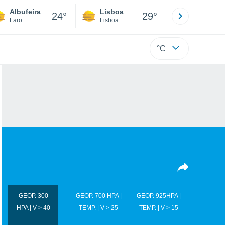
Albufeira
Lisboa
Porto
24°
29°
Faro
Lisboa
Porto
°C
GEOP. 300
GEOP. 700 HPA |
GEOP. 925HPA |
HPA | V > 40
TEMP. | V > 25
TEMP. | V > 15