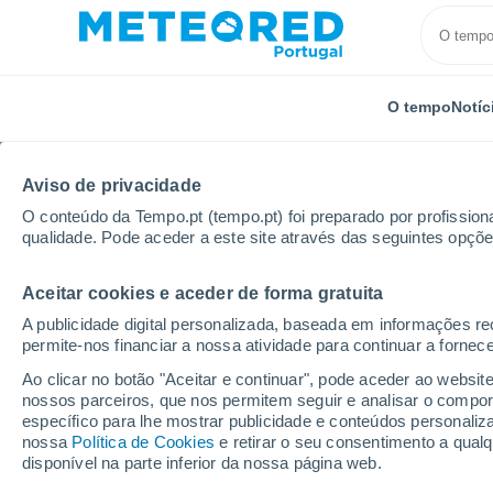
O tempo
Notíc
Aviso de privacidade
O conteúdo da Tempo.pt (tempo.pt) foi preparado por profissiona
qualidade. Pode aceder a este site através das seguintes opçõe
Aceitar cookies e aceder de forma gratuita
Início
Modelos
Modelos Reino Unido - ECMWF Rei
A publicidade digital personalizada, baseada em informações r
permite-nos financiar a nossa atividade para continuar a fornec
Modelos de previsão nu
Ao clicar no botão "Aceitar e continuar", pode aceder ao websit
nossos parceiros, que nos permitem seguir e analisar o compo
específico para lhe mostrar publicidade e conteúdos persona
PRES. | V > 10 |
PRECIPITAÇÃO
NEVE
nossa
Política de Cookies
e retirar o seu consentimento a qua
NEB. | PREC. 6H |
ACUMULADA
ACUMULADA
disponível na parte inferior da nossa página web.
DENSIDADE