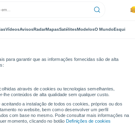
ias
Vídeos
Avisos
Radar
Mapas
Satélites
Modelos
O Mundo
Esqui
is para garantir que as informações fornecidas são de alta
s:
no Unido
ecolhidas através de cookies ou tecnologias semelhantes,
er-lhe conteúdos de alta qualidade sem qualquer custo.
mérica (NWP)
e aceitando a instalação de todos os cookies, próprios ou dos
rtamento no website, bem como desenvolver um perfil
lizados com base no mesmo. Pode consultar mais informações na
TEMPERATURA
GEOP. 850 HPA |
GEOP. 500 HPA |
VENTO 10M |
lquer momento, clicando no botão
Definições de cookies
2M
TEMP.
PRES. | TEMP.
PRESSÃO