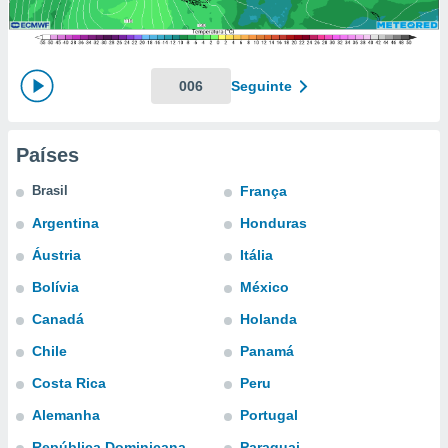
m
 recolhidas
cookies ou
, permite-
006
Seguinte
ar a nossa
ara
ACEITAR
 fornecer-
E
Países
os de alta
CONTINUAR
sem
Brasil
França
sto.
CONFIGURAÇÕES
Argentina
Honduras
o botão
ontinuar",
Áustria
Itália
r ao
itando a
Bolívia
México
de todos os
Canadá
Holanda
óprios ou
parceiros,
Chile
Panamá
rmitem
lisar o
Costa Rica
Peru
nto no
Alemanha
Portugal
em como
 um perfil
República Dominicana
Paraguai