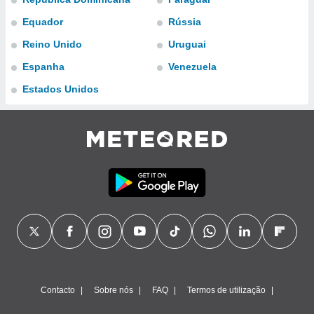
para lhe
licidade e
Equador
Rússia
Reino Unido
Uruguai
ados com
esmo. Pode
Espanha
Venezuela
ais
s na nossa
Estados Unidos
 Cookies
e
u
nto a
omento,
 botão
de cookies
na parte
nossa
.
IVAMENTE,
as
tes a
Contacto
Sobre nós
FAQ
Termos de utilização