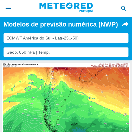
Modelos de previsão numérica (NWP)
de
ECMWF América do Sul - Lat(-25..-50)
 da
empo.pt) foi
Geop. 850 hPa | Temp.
or
is para
e as
 fornecidas
 qualidade.
r a este
s das
opções:
ookies e
 forma
e digital
da,