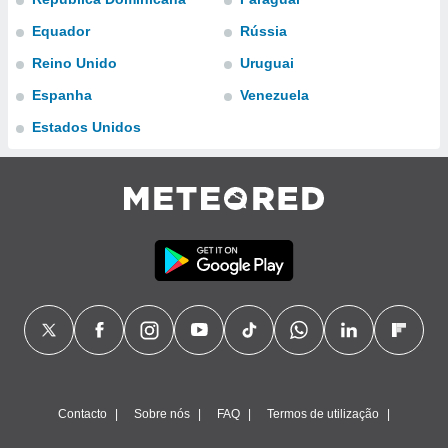
para lhe
licidade e
Equador
Rússia
Reino Unido
Uruguai
ados com
esmo. Pode
Espanha
Venezuela
ais
s na nossa
Estados Unidos
 Cookies
e
u
nto a
omento,
 botão
de cookies
na parte
nossa
.
IVAMENTE,
as
tes a
Contacto
Sobre nós
FAQ
Termos de utilização