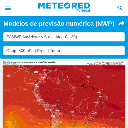
Modelos de previsão numérica (NWP)
de
ECMWF América do Sul - Lat(+10..-30)
 da
empo.pt) foi
Geop. 500 hPa | Pres. | Temp.
or
is para
e as
 fornecidas
 qualidade.
r a este
s das
opções:
ookies e
 forma
e digital
da,