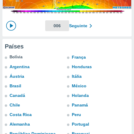
m
 recolhidas
cookies ou
, permite-
006
Seguinte
ar a nossa
ara
ACEITAR
 fornecer-
E
Países
os de alta
CONTINUAR
sem
Bolívia
França
sto.
CONFIGURAÇÕES
Argentina
Honduras
o botão
ontinuar",
Áustria
Itália
r ao
itando a
Brasil
México
de todos os
Canadá
Holanda
óprios ou
parceiros,
Chile
Panamá
rmitem
lisar o
Costa Rica
Peru
nto no
Alemanha
Portugal
em como
 um perfil
República Dominicana
Paraguai