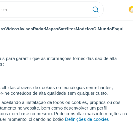
ias
Vídeos
Avisos
Radar
Mapas
Satélites
Modelos
O Mundo
Esqui
is para garantir que as informações fornecidas são de alta
s:
ecolhidas através de cookies ou tecnologias semelhantes,
er-lhe conteúdos de alta qualidade sem qualquer custo.
mérica (NWP)
e aceitando a instalação de todos os cookies, próprios ou dos
rtamento no website, bem como desenvolver um perfil
lizados com base no mesmo. Pode consultar mais informações na
TEMPERATURA
GEOP. 850 HPA |
GEOP. 500 HPA |
VENTO 10M |
lquer momento, clicando no botão
Definições de cookies
2M
TEMP.
PRES. | TEMP.
PRESSÃO