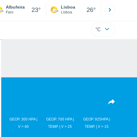
Albufeira
Lisboa
Porto
23°
26°
Faro
Lisboa
Porto
°C
GEOP. 300 HPA |
GEOP. 700 HPA |
GEOP. 925HPA |
V > 40
TEMP. | V > 25
TEMP. | V > 15