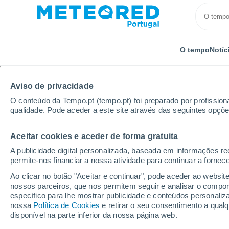
O tempo
Notíc
Aviso de privacidade
O conteúdo da Tempo.pt (tempo.pt) foi preparado por profissiona
qualidade. Pode aceder a este site através das seguintes opçõe
Aceitar cookies e aceder de forma gratuita
Início
Modelos
Modelos Áustria - GFS Europa
A publicidade digital personalizada, baseada em informações r
permite-nos financiar a nossa atividade para continuar a fornec
Modelos de previsão nu
Ao clicar no botão "Aceitar e continuar", pode aceder ao websit
nossos parceiros, que nos permitem seguir e analisar o compo
específico para lhe mostrar publicidade e conteúdos persona
PRES. | V > 10
PRECIPITAÇÃO
NEVE
nossa
Política de Cookies
e retirar o seu consentimento a qua
| NEB. | PREC.
ACUMULADA
ACUMULADA
disponível na parte inferior da nossa página web.
6H |