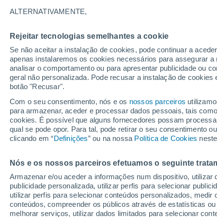
DENSIDADE
ALTERNATIVAMENTE,
Áustria
Rejeitar tecnologias semelhantes a cookie
Se não aceitar a instalação de cookies, pode continuar a acede
ECMWF
apenas instalaremos os cookies necessários para assegurar a 
analisar o comportamento ou para apresentar publicidade ou co
GFS
geral não personalizada. Pode recusar a instalação de cookies 
botão "Recusar".
ECMWF Europa
Com o seu consentimento, nós e os
nossos parceiros
utilizamo
GFS Europa
para armazenar, aceder e processar dados pessoais, tais como a
cookies. É possível que alguns fornecedores possam processa
qual se pode opor. Para tal, pode retirar o seu consentimento 
clicando em “
Definições
” ou na nossa
Política de Cookies
neste
Nós e os nossos parceiros efetuamos o seguinte trata
Armazenar e/ou aceder a informações num dispositivo, utilizar da
publicidade personalizada, utilizar perfis para selecionar public
utilizar perfis para selecionar conteúdos personalizados, med
conteúdos, compreender os públicos através de estatísticas ou
melhorar serviços, utilizar dados limitados para selecionar cont