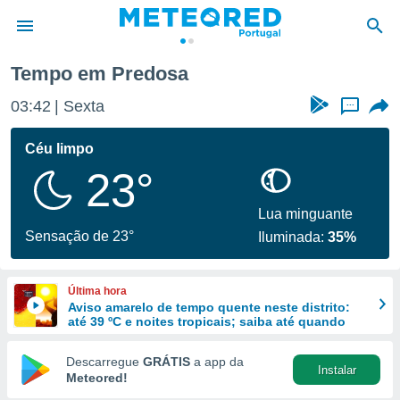
Tempo em Predosa
de
03:42
Sexta
...
 da
empo.pt) foi
Céu limpo
or
23°
is para
e as
 fornecidas
Lua minguante
 qualidade.
Sensação de 23°
Iluminada:
35%
r a este
s das
opções:
Última hora
Aviso amarelo de tempo quente neste distrito:
ookies e
até 39 ºC e noites tropicais; saiba até quando
 forma
Descarregue
GRÁTIS
a app da
Instalar
e digital
Meteored!
da,