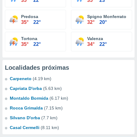
35°
22°
35°
23°
Predosa
Spigno Monferrato
35°
22°
32°
20°
Tortona
Valenza
35°
22°
34°
22°
Localidades próximas
Carpeneto
(4.19 km)
Capriata D'orba
(5.63 km)
Montaldo Bormida
(6.17 km)
Rocca Grimalda
(7.15 km)
Silvano D'orba
(7.7 km)
Casal Cermelli
(8.11 km)