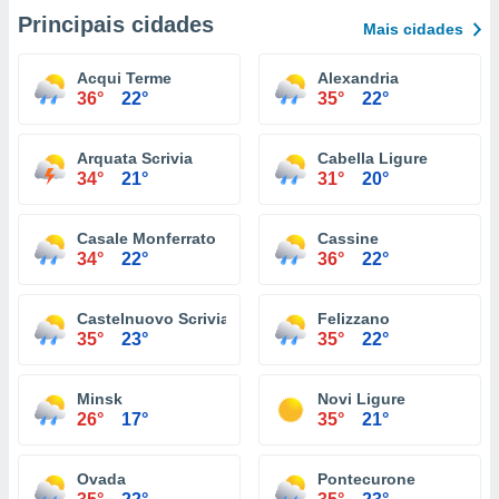
Principais cidades
Mais cidades
Acqui Terme
Alexandria
36°
22°
35°
22°
Arquata Scrivia
Cabella Ligure
34°
21°
31°
20°
Casale Monferrato
Cassine
34°
22°
36°
22°
Castelnuovo Scrivia
Felizzano
35°
23°
35°
22°
Minsk
Novi Ligure
26°
17°
35°
21°
Ovada
Pontecurone