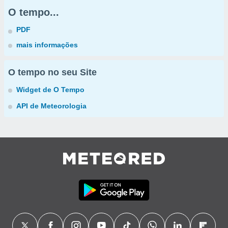
O tempo...
PDF
mais informações
O tempo no seu Site
Widget de O Tempo
API de Meteorologia