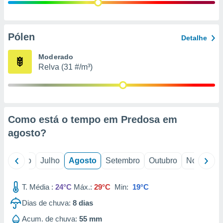
conteúdos.
ção
Pólen
Detalhe
ão através
de
Moderado
,
Relva (31 #/m³)
 e
dos,
publicidade
s, estudos
Como está o tempo em Predosa em
a e
mento de
agosto
?
ossos 1199
o
Junho
Julho
Agosto
Setembro
Outubro
Novembro
eiros
T. Média :
24°C
Máx.:
29°C
Min:
19°C
Dias de chuva:
8
dias
Acum. de chuva:
55 mm