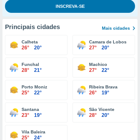
Principais cidades
Mais cidades
Calheta
Camara de Lobos
26°
20°
27°
20°
Funchal
Machico
28°
21°
27°
22°
Porto Moniz
Ribeira Brava
25°
22°
26°
19°
Santana
São Vicente
23°
19°
28°
20°
Vila Baleira
25°
24°