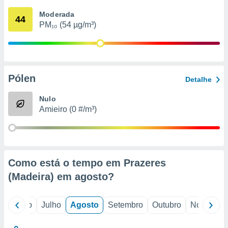
conteúdos.
Moderada
44
PM₁₀ (54 µg/m³)
ção
ão através
de
,
 e
Pólen
Detalhe
dos,
Nulo
publicidade
Amieiro (0 #/m³)
s, estudos
a e
mento de
ossos 1199
Como está o tempo em Prazeres
eiros
(Madeira) em
agosto
?
o
Junho
Julho
Agosto
Setembro
Outubro
Novembro