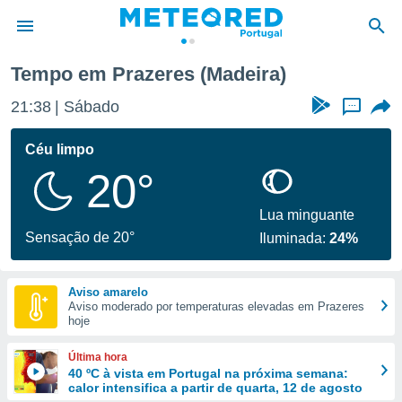
Tempo em Prazeres (Madeira)
de
21:38
Sábado
...
 da
empo.pt) foi
Céu limpo
or
20°
is para
e as
 fornecidas
Lua minguante
 qualidade.
Sensação de 20°
Iluminada:
24%
r a este
s das
opções:
Aviso amarelo
Aviso moderado por temperaturas elevadas em Prazeres
ookies e
hoje
 forma
Última hora
e digital
40 ºC à vista em Portugal na próxima semana:
calor intensifica a partir de quarta, 12 de agosto
da,