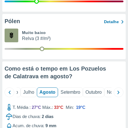
conteúdos.
ção
Pólen
Detalhe
ão através
de
Muito baixo
,
Relva (3 #/m³)
 e
dos,
publicidade
s, estudos
Como está o tempo em Los Pozuelos
a e
mento de
de Calatrava em
agosto
?
ossos 1199
o
Junho
Julho
Agosto
Setembro
Outubro
Novembro
eiros
T. Média :
27°C
Máx.:
33°C
Min:
19°C
Dias de chuva:
2
dias
Acum. de chuva:
9 mm