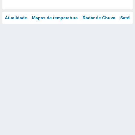
Atualidade
Mapas de temperatura
Radar de Chuva
Satélit