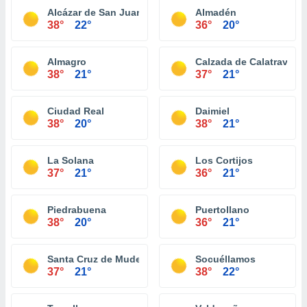
Alcázar de San Juan
Almadén
38°
22°
36°
20°
Almagro
Calzada de Calatrava
38°
21°
37°
21°
Ciudad Real
Daimiel
38°
20°
38°
21°
La Solana
Los Cortijos
37°
21°
36°
21°
Piedrabuena
Puertollano
38°
20°
36°
21°
Santa Cruz de Mudela
Socuéllamos
37°
21°
38°
22°