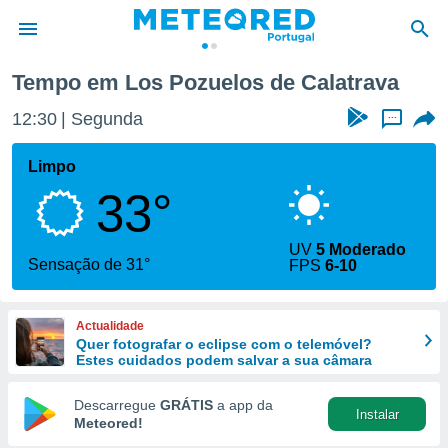
Los Pozuelos de Calatrava
Tempo em Los Pozuelos de Calatrava
de
12:30
Segunda
...
 da
empo.pt) foi
Limpo
or
33°
is para
e as
 fornecidas
UV
5 Moderado
 qualidade.
Sensação de 31°
FPS
6-10
r a este
s das
opções:
Actualidade
Quer fotografar o eclipse com o telemóvel?
ookies e
Estes cuidados podem salvar a sua câmara
 forma
Descarregue
GRÁTIS
a app da
Instalar
e digital
Meteored!
da,