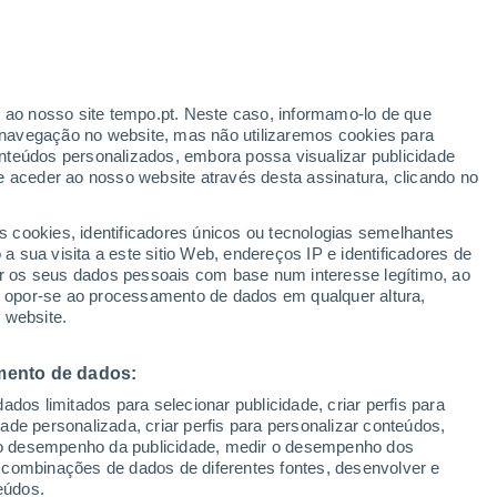
Aviso vermelho
Aviso extremo por temperaturas
elevadas em Secovlje Portoroz hoje
r ao nosso site tempo.pt. Neste caso, informamo-lo de que
/h
navegação no website, mas não utilizaremos cookies para
nteúdos personalizados, embora possa visualizar publicidade
e aceder ao nosso website através desta assinatura, clicando no
s cookies, identificadores únicos ou tecnologias semelhantes
o
 sua visita a este sitio Web, endereços IP e identificadores de
r os seus dados pessoais com base num interesse legítimo, ao
Radar de Chuva
Satélites
Modelos
ou opor-se ao processamento de dados em qualquer altura,
 website.
mento de dados:
Terça
Quarta
Quinta
Sexta
dos limitados para selecionar publicidade, criar perfis para
11 Ago.
12 Ago.
13 Ago.
14 Ago.
idade personalizada, criar perfis para personalizar conteúdos,
ir o desempenho da publicidade, medir o desempenho dos
 combinações de dados de diferentes fontes, desenvolver e
eúdos.