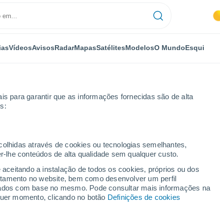
ias
Vídeos
Avisos
Radar
Mapas
Satélites
Modelos
O Mundo
Esqui
is para garantir que as informações fornecidas são de alta
s:
ecolhidas através de cookies ou tecnologias semelhantes,
er-lhe conteúdos de alta qualidade sem qualquer custo.
toroz
e aceitando a instalação de todos os cookies, próprios ou dos
rtamento no website, bem como desenvolver um perfil
...
lizados com base no mesmo. Pode consultar mais informações na
lquer momento, clicando no botão
Definições de cookies
Por horas
Intervalos nublados nas
próximas horas