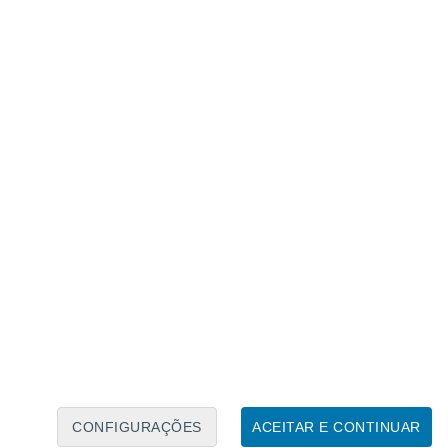
Calendário Lunar
Seg
Ter
Qua
Qui
Sex
Sáb
Domo
8
9
10
11
12
13
14
15
16
17
18
19
20
21
CONFIGURAÇÕES
ACEITAR E CONTINUAR