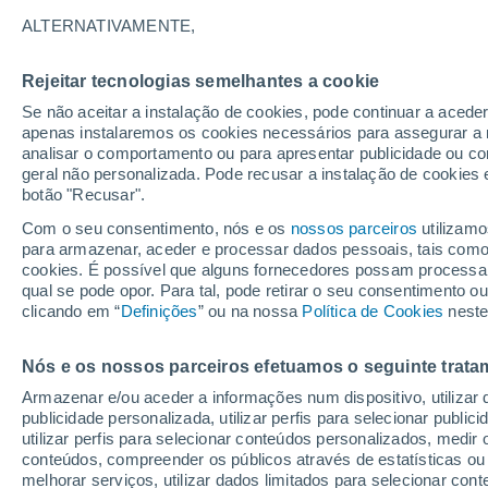
25°
ALTERNATIVAMENTE,
Rejeitar tecnologias semelhantes a cookie
Nordeste
Se não aceitar a instalação de cookies, pode continuar a acede
Sensação de 26°
16
-
29 km
apenas instalaremos os cookies necessários para assegurar a 
analisar o comportamento ou para apresentar publicidade ou co
geral não personalizada. Pode recusar a instalação de cookies 
botão "Recusar".
Última hora
Hoje e amanhã poeiras do Saara “invadem”
Com o seu consentimento, nós e os
nossos parceiros
utilizamo
Portugal: risco de trovoadas no Norte e Centr
para armazenar, aceder e processar dados pessoais, tais como a
aumenta
cookies. É possível que alguns fornecedores possam processa
O Tempo 1 - 7 Dias
Atualidade
Mapas de nuvens
qual se pode opor. Para tal, pode retirar o seu consentimento 
clicando em “
Definições
” ou na nossa
Política de Cookies
neste
Nós e os nossos parceiros efetuamos o seguinte trata
Amanhã
Segunda
Hoje
Armazenar e/ou aceder a informações num dispositivo, utilizar da
9 Ago.
10 Ago.
8 Ago.
publicidade personalizada, utilizar perfis para selecionar public
utilizar perfis para selecionar conteúdos personalizados, med
conteúdos, compreender os públicos através de estatísticas ou
melhorar serviços, utilizar dados limitados para selecionar cont
50%