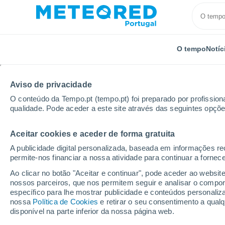
O tempo
Notíc
Aviso de privacidade
O conteúdo da Tempo.pt (tempo.pt) foi preparado por profissiona
qualidade. Pode aceder a este site através das seguintes opçõe
Aceitar cookies e aceder de forma gratuita
Início
Eslovênia
Secovlje Portoroz
A publicidade digital personalizada, baseada em informações r
permite-nos financiar a nossa atividade para continuar a fornec
Tempo em Secovlje Por
Ao clicar no botão "Aceitar e continuar", pode aceder ao websit
nossos parceiros, que nos permitem seguir e analisar o compo
06:12
Sábado
específico para lhe mostrar publicidade e conteúdos persona
nossa
Política de Cookies
e retirar o seu consentimento a qua
disponível na parte inferior da nossa página web.
Limpo