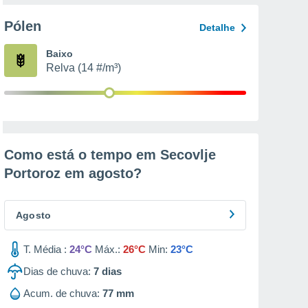
Pólen
Detalhe
Baixo
Relva (14 #/m³)
Como está o tempo em Secovlje
Portoroz em
agosto
?
Agosto
T. Média :
24°C
Máx.:
26°C
Min:
23°C
Dias de chuva:
7
dias
Acum. de chuva:
77 mm