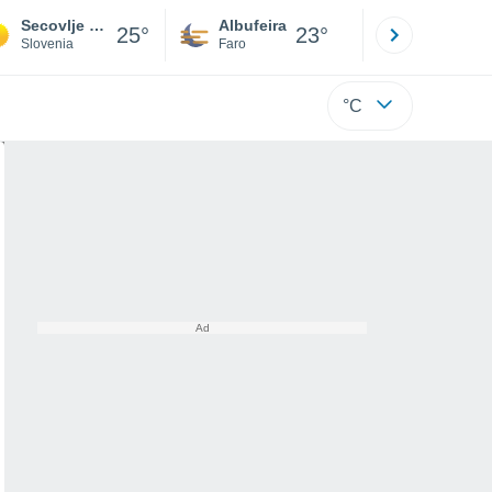
Secovlje Portoroz
Albufeira
Lisboa
25°
23°
Slovenia
Faro
Lisboa
°C