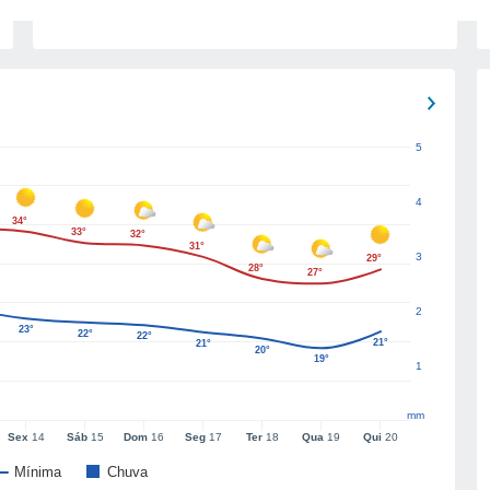
5
4
34°
33°
32°
31°
3
29°
28°
27°
2
23°
22°
22°
21°
21°
20°
19°
1
mm
Sex
14
Sáb
15
Dom
16
Seg
17
Ter
18
Qua
19
Qui
20
Mínima
Chuva