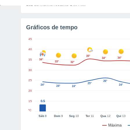
Luz da manhã restante
14h44m
Gráficos de tempo
45
40
35°
34°
34°
35
34°
33°
32°
30
25
26°
25°
24°
24°
24°
24°
20
0.5
15
°C
Sáb
8
Dom
9
Seg
10
Ter
11
Qua
12
Qui
13
Máxima