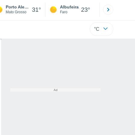
Porto Alegre
Albufeira
Lisboa
31°
23°
Mato Grosso
Faro
Lisboa
°C