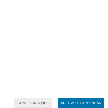
Calendário Lunar
Seg
Ter
Qua
Qui
Sex
Sáb
Domo
9
10
11
12
13
14
15
16
17
18
19
20
21
22
CONFIGURAÇÕES
ACEITAR E CONTINUAR