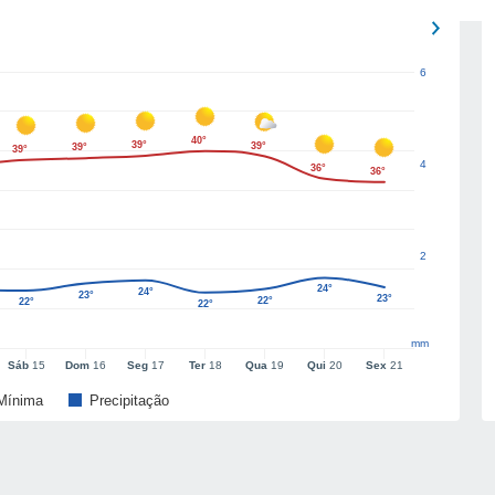
6
40°
39°
39°
39°
39°
4
36°
36°
2
24°
24°
23°
23°
22°
22°
22°
mm
Sáb
15
Dom
16
Seg
17
Ter
18
Qua
19
Qui
20
Sex
21
Mínima
Precipitação