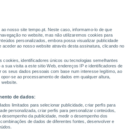
Aviso amarelo
Aviso moderado por outros em
Porto Alegre hoje
r ao nosso site tempo.pt. Neste caso, informamo-lo de que
h
navegação no website, mas não utilizaremos cookies para
nteúdos personalizados, embora possa visualizar publicidade
e aceder ao nosso website através desta assinatura, clicando no
te
s cookies, identificadores únicos ou tecnologias semelhantes
 sua visita a este sitio Web, endereços IP e identificadores de
r os seus dados pessoais com base num interesse legítimo, ao
ura
Radar de Chuva
Satélites
Modelos
ou opor-se ao processamento de dados em qualquer altura,
 website.
mento de dados:
Quarta
Quinta
Sexta
Sábado
dos limitados para selecionar publicidade, criar perfis para
12 Ago.
13 Ago.
14 Ago.
15 Ago.
idade personalizada, criar perfis para personalizar conteúdos,
ir o desempenho da publicidade, medir o desempenho dos
 combinações de dados de diferentes fontes, desenvolver e
eúdos.