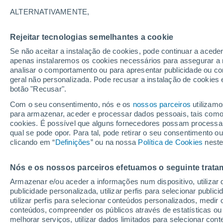
31°
ALTERNATIVAMENTE,
Rejeitar tecnologias semelhantes a cookie
Nordeste
Se não aceitar a instalação de cookies, pode continuar a acede
Sensação de 32°
9
-
20 km/
apenas instalaremos os cookies necessários para assegurar a 
analisar o comportamento ou para apresentar publicidade ou co
geral não personalizada. Pode recusar a instalação de cookies 
botão "Recusar".
Astronomia
Incrível: descoberto um planeta potencialmen
Com o seu consentimento, nós e os
nossos parceiros
utilizamo
habitável a apenas 25 anos-luz da Terra
para armazenar, aceder e processar dados pessoais, tais como a
cookies. É possível que alguns fornecedores possam processa
O Tempo 1 - 7 Dias
Atualidade
Mapas de temperat
qual se pode opor. Para tal, pode retirar o seu consentimento 
clicando em “
Definições
” ou na nossa
Política de Cookies
neste
Nós e os nossos parceiros efetuamos o seguinte trata
Amanhã
Terça
Hoje
Armazenar e/ou aceder a informações num dispositivo, utilizar da
10 Ago.
11 Ago.
9 Ago.
publicidade personalizada, utilizar perfis para selecionar public
utilizar perfis para selecionar conteúdos personalizados, med
conteúdos, compreender os públicos através de estatísticas ou
melhorar serviços, utilizar dados limitados para selecionar cont