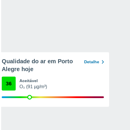
Qualidade do ar em Porto
Detalhe
Alegre hoje
Aceitável
36
O₃ (91 µg/m³)