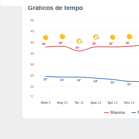
Gráficos de tempo
50
45
40
38°
38°
38°
38°
38°
36°
35
30
25
25°
24°
24°
24°
23°
22°
20
°C
Dom
9
Seg
10
Ter
11
Qua
12
Qui
13
Sex
14
Máxima