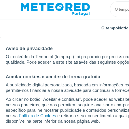
O tempo
Notíc
Aviso de privacidade
O conteúdo da Tempo.pt (tempo.pt) foi preparado por profissiona
qualidade. Pode aceder a este site através das seguintes opçõe
Aceitar cookies e aceder de forma gratuita
Início
Brasil
Estado de Mato Grosso
Porto Aleg
A publicidade digital personalizada, baseada em informações r
permite-nos financiar a nossa atividade para continuar a fornec
Tempo em Porto Alegre
Ao clicar no botão "Aceitar e continuar", pode aceder ao websit
nossos parceiros, que nos permitem seguir e analisar o compo
08:47
Domingo
específico para lhe mostrar publicidade e conteúdos persona
nossa
Política de Cookies
e retirar o seu consentimento a qua
disponível na parte inferior da nossa página web.
Limpo