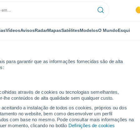
ias
Vídeos
Avisos
Radar
Mapas
Satélites
Modelos
O Mundo
Esqui
is para garantir que as informações fornecidas são de alta
s:
re
ecolhidas através de cookies ou tecnologias semelhantes,
er-lhe conteúdos de alta qualidade sem qualquer custo.
 - MT
e aceitando a instalação de todos os cookies, próprios ou dos
rtamento no website, bem como desenvolver um perfil
...
lizados com base no mesmo. Pode consultar mais informações na
lquer momento, clicando no botão
Definições de cookies
Por horas
Céu limpo nas próximas horas