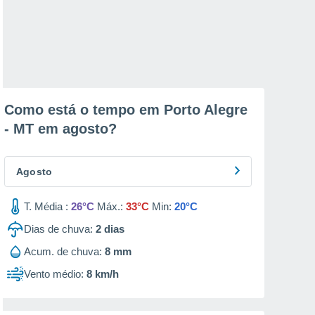
Como está o tempo em Porto Alegre
- MT em
agosto
?
Agosto
T. Média :
26°C
Máx.:
33°C
Min:
20°C
Dias de chuva:
2
dias
Acum. de chuva:
8 mm
Vento médio:
8 km/h