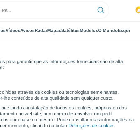
ias
Vídeos
Avisos
Radar
Mapas
Satélites
Modelos
O Mundo
Esqui
is para garantir que as informações fornecidas são de alta
s:
iac
ecolhidas através de cookies ou tecnologias semelhantes,
er-lhe conteúdos de alta qualidade sem qualquer custo.
e aceitando a instalação de todos os cookies, próprios ou dos
rtamento no website, bem como desenvolver um perfil
...
lizados com base no mesmo. Pode consultar mais informações na
lquer momento, clicando no botão
Definições de cookies
Por horas
Intervalos nublados nas
próximas horas