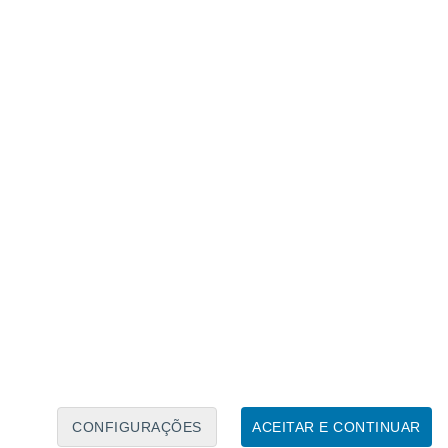
Calendário Lunar
Seg
Ter
Qua
Qui
Sex
Sáb
Domo
7
8
9
10
11
12
13
14
15
16
17
18
19
20
CONFIGURAÇÕES
ACEITAR E CONTINUAR