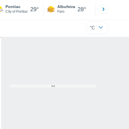
Pontiac
Albufeira
Lisboa
29°
28°
City of Pontiac
Faro
Lisboa
°C