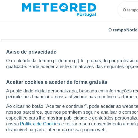
O tempo
Notíc
Aviso de privacidade
O conteúdo da Tempo.pt (tempo.pt) foi preparado por profissiona
qualidade. Pode aceder a este site através das seguintes opçõe
Aceitar cookies e aceder de forma gratuita
Início
Estados Unidos
Estado de Michigan
Pont
A publicidade digital personalizada, baseada em informações r
permite-nos financiar a nossa atividade para continuar a fornec
Tempo em Pontiac - MI
Ao clicar no botão "Aceitar e continuar", pode aceder ao websit
nossos parceiros, que nos permitem seguir e analisar o compo
15:17
Sexta
específico para lhe mostrar publicidade e conteúdos persona
nossa
Política de Cookies
e retirar o seu consentimento a qua
disponível na parte inferior da nossa página web.
Chuva fraca