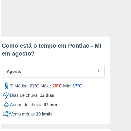
Como está o tempo em Pontiac - MI
em
agosto
?
Agosto
T. Média :
21°C
Máx.:
26°C
Min:
17°C
Dias de chuva:
12
dias
Acum. de chuva:
87 mm
Vento médio:
10 km/h