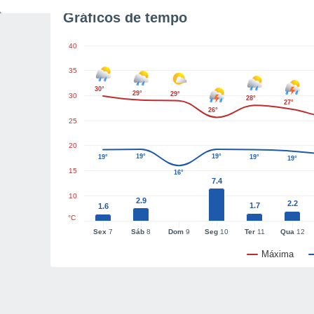
Gráficos de tempo
40
35
30°
29°
29°
30
28°
27°
26°
25
20
19°
19°
19°
19°
19°
15
16°
7.4
10
2.9
2.2
1.7
1.6
°C
Sex
7
Sáb
8
Dom
9
Seg
10
Ter
11
Qua
12
Máxima