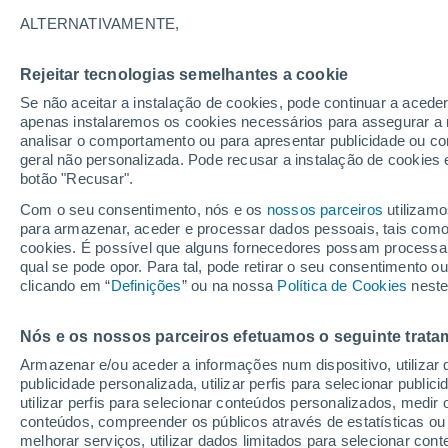
29°
ALTERNATIVAMENTE,
Rejeitar tecnologias semelhantes a cookie
30%
Se não aceitar a instalação de cookies, pode continuar a acede
Sensação de 30°
0.1 mm
apenas instalaremos os cookies necessários para assegurar a 
analisar o comportamento ou para apresentar publicidade ou co
geral não personalizada. Pode recusar a instalação de cookies 
botão "Recusar".
Última hora
Hoje e amanhã poeiras do Saara “invadem”
Com o seu consentimento, nós e os
nossos parceiros
utilizamo
Portugal: risco de trovoadas no Norte e Centr
para armazenar, aceder e processar dados pessoais, tais como a
aumenta
cookies. É possível que alguns fornecedores possam processa
O Tempo 1 - 7 Dias
Atualidade
Mapas de chuva
R
qual se pode opor. Para tal, pode retirar o seu consentimento 
clicando em “
Definições
” ou na nossa
Política de Cookies
neste
Nós e os nossos parceiros efetuamos o seguinte trata
Amanhã
Domingo
S
Hoje
Armazenar e/ou aceder a informações num dispositivo, utilizar da
8 Ago.
9 Ago.
7 Ago.
publicidade personalizada, utilizar perfis para selecionar public
utilizar perfis para selecionar conteúdos personalizados, med
conteúdos, compreender os públicos através de estatísticas ou
melhorar serviços, utilizar dados limitados para selecionar cont
70%
70%