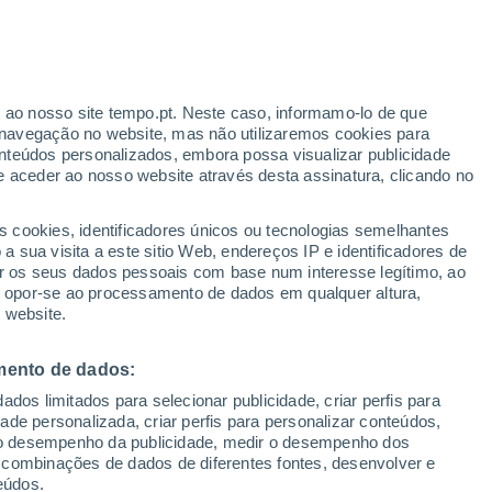
r ao nosso site tempo.pt. Neste caso, informamo-lo de que
navegação no website, mas não utilizaremos cookies para
nteúdos personalizados, embora possa visualizar publicidade
e aceder ao nosso website através desta assinatura, clicando no
s cookies, identificadores únicos ou tecnologias semelhantes
o
 sua visita a este sitio Web, endereços IP e identificadores de
r os seus dados pessoais com base num interesse legítimo, ao
adar de Chuva
Satélites
Modelos
ou opor-se ao processamento de dados em qualquer altura,
 website.
mento de dados:
egunda
Terça
Quarta
Quinta
dos limitados para selecionar publicidade, criar perfis para
10 Ago.
11 Ago.
12 Ago.
13 Ago.
idade personalizada, criar perfis para personalizar conteúdos,
ir o desempenho da publicidade, medir o desempenho dos
 combinações de dados de diferentes fontes, desenvolver e
eúdos.
80%
80%
60%
60%