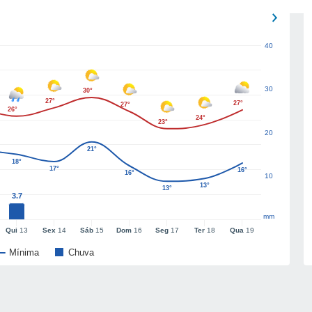
40
30
30°
27°
27°
27°
26°
24°
23°
20
21°
18°
17°
16°
16°
10
13°
13°
3.7
mm
Qui
13
Sex
14
Sáb
15
Dom
16
Seg
17
Ter
18
Qua
19
Mínima
Chuva