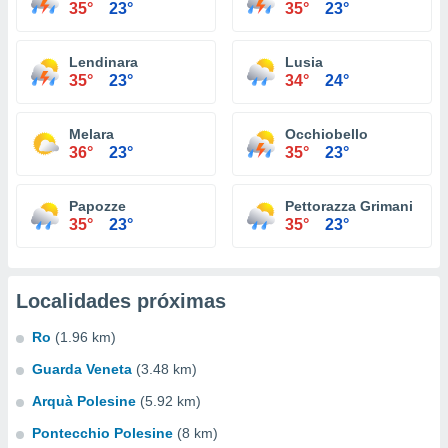
35°
23°
35°
23°
Lendinara
Lusia
35°
23°
34°
24°
Melara
Occhiobello
36°
23°
35°
23°
Papozze
Pettorazza Grimani
35°
23°
35°
23°
Localidades próximas
Ro
(1.96 km)
Guarda Veneta
(3.48 km)
Arquà Polesine
(5.92 km)
Pontecchio Polesine
(8 km)