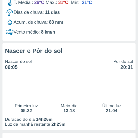
T. Média :
26°C
Máx.:
31°C
Min:
21°C
Dias de chuva:
11
dias
Acum. de chuva:
83 mm
Vento médio:
8 km/h
Nascer e Pôr do sol
Nascer do sol
Pôr do sol
06:05
20:31
Primeira luz
Meio-dia
Última luz
05:32
13:18
21:04
Duração do dia
14h26m
Luz da manhã restante
2h29m