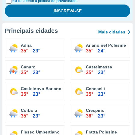
Eu li e aceito a política de privacidade.
Principais cidades
Mais cidades
Adria
Ariano nel Polesine
35°
23°
35°
24°
Canaro
Castelmassa
35°
23°
35°
23°
Castelnovo Bariano
Ceneselli
35°
23°
35°
23°
Corbola
Crespino
35°
23°
36°
23°
Fiesso Umbertiano
Fratta Polesine