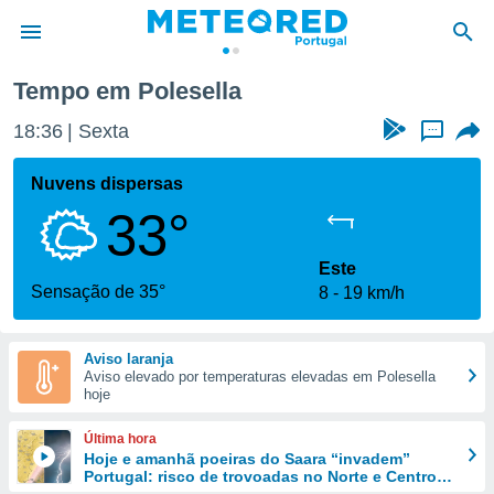
Tempo em Polesella
de
18:36
Sexta
...
 da
empo.pt) foi
Nuvens dispersas
or
33°
is para
e as
 fornecidas
Este
 qualidade.
Sensação de 35°
8
19 km/h
r a este
s das
opções:
Aviso laranja
Aviso elevado por temperaturas elevadas em Polesella
ookies e
hoje
 forma
Última hora
e digital
Hoje e amanhã poeiras do Saara “invadem”
Portugal: risco de trovoadas no Norte e Centro
da,