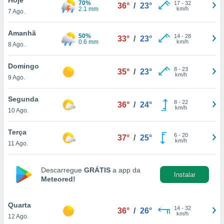
70%
para lhe
17
-
32
36°
/
23°
2.1 mm
km/h
7 Ago.
licidade e
ados com
Amanhã
50%
14
-
28
33°
/
23°
esmo. Pode
0.6 mm
km/h
8 Ago.
ais
s na nossa
Domingo
8
-
23
 Cookies
e
35°
/
23°
km/h
9 Ago.
u
nto a
omento,
Segunda
8
-
22
36°
/
24°
 botão
km/h
10 Ago.
de cookies
na parte
Terça
6
-
20
nossa
37°
/
25°
km/h
11 Ago.
.
IVAMENTE,
Descarregue
GRÁTIS
a app da
Instalar
Meteored!
as
tes a
Quarta
14
-
32
36°
/
26°
km/h
12 Ago.