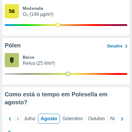
conteúdos.
Moderada
56
O₃ (149 µg/m³)
ção
ão através
de
,
 e
Pólen
Detalhe
dos,
Baixo
publicidade
Relva (25 #/m³)
s, estudos
a e
mento de
ossos 1199
Como está o tempo em Polesella em
eiros
agosto
?
o
Junho
Julho
Agosto
Setembro
Outubro
Novembro