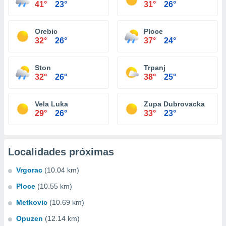
41°
23°
31°
26°
Orebic
Ploce
32°
26°
37°
24°
Ston
Trpanj
32°
26°
38°
25°
Vela Luka
Zupa Dubrovacka
29°
26°
33°
23°
Localidades próximas
Vrgorac
(10.04 km)
Ploce
(10.55 km)
Metkovic
(10.69 km)
Opuzen
(12.14 km)