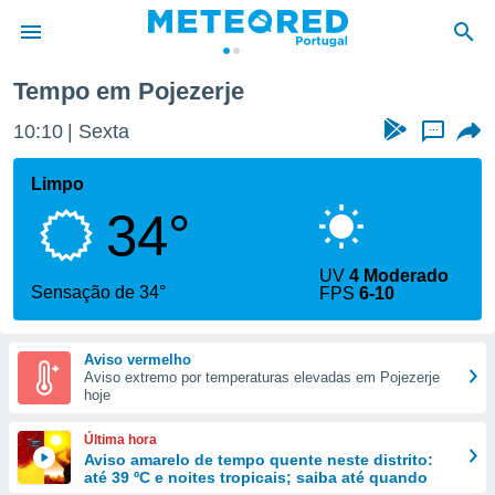
Tempo em Pojezerje
de
10:10
Sexta
...
 da
empo.pt) foi
Limpo
or
34°
is para
e as
 fornecidas
UV
4 Moderado
 qualidade.
Sensação de 34°
FPS
6-10
r a este
s das
opções:
Aviso vermelho
Aviso extremo por temperaturas elevadas em Pojezerje
ookies e
hoje
 forma
Última hora
e digital
Aviso amarelo de tempo quente neste distrito:
até 39 ºC e noites tropicais; saiba até quando
da,