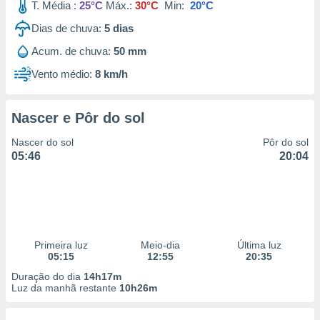
T. Média :
25°C
Máx.:
30°C
Min:
20°C
Dias de chuva:
5
dias
Acum. de chuva:
50 mm
Vento médio:
8 km/h
Nascer e Pôr do sol
Nascer do sol
Pôr do sol
05:46
20:04
Primeira luz
Meio-dia
Última luz
05:15
12:55
20:35
Duração do dia
14h17m
Luz da manhã restante
10h26m