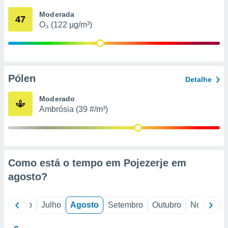
conteúdos.
Moderada
47
O₃ (122 µg/m³)
ção
ão através
de
,
 e
Pólen
Detalhe
dos,
Moderado
publicidade
Ambrósia (39 #/m³)
s, estudos
a e
mento de
ossos 1199
Como está o tempo em Pojezerje em
eiros
agosto
?
o
Junho
Julho
Agosto
Setembro
Outubro
Novembro