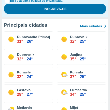
Eu li e aceito a política de privacidade.
Principais cidades
Mais cidades
Dubrovacko Primorje
Dubrovnik
31°
26°
32°
25°
Dubrovnik
Janjina
32°
24°
35°
25°
Konavle
Korcula
32°
24°
37°
25°
Lastovo
Lumbarda
29°
27°
34°
25°
Metkovic
Mljet