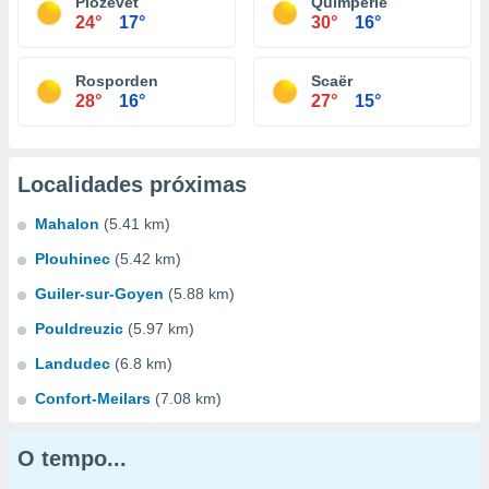
Plozévet
Quimperlé
24°
17°
30°
16°
Rosporden
Scaër
28°
16°
27°
15°
Localidades próximas
Mahalon
(5.41 km)
Plouhinec
(5.42 km)
Guiler-sur-Goyen
(5.88 km)
Pouldreuzic
(5.97 km)
Landudec
(6.8 km)
Confort-Meilars
(7.08 km)
O tempo...