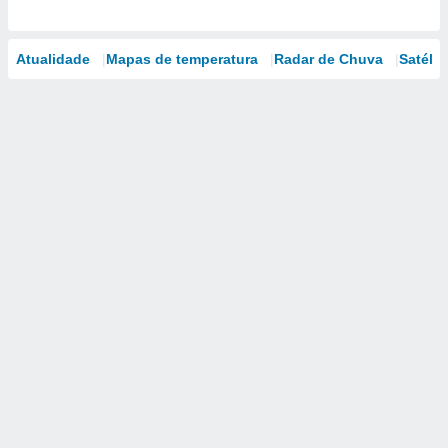
Atualidade
Mapas de temperatura
Radar de Chuva
Satélit