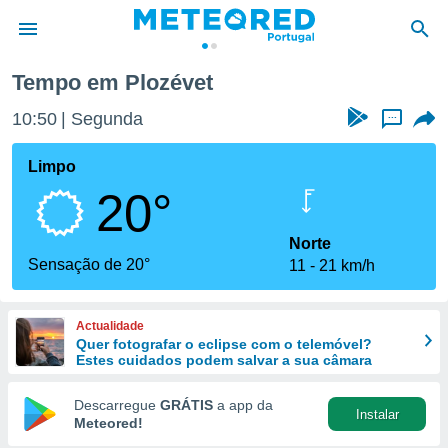
Tempo em Plozévet
de
10:50
Segunda
...
 da
empo.pt) foi
Limpo
or
20°
is para
e as
 fornecidas
Norte
 qualidade.
Sensação de 20°
11
21 km/h
r a este
s das
opções:
Actualidade
Quer fotografar o eclipse com o telemóvel?
ookies e
Estes cuidados podem salvar a sua câmara
 forma
Descarregue
GRÁTIS
a app da
Instalar
e digital
Meteored!
da,