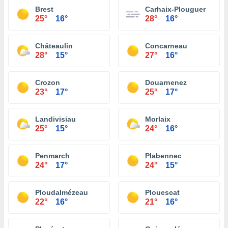
Brest
Carhaix-Plouguer
25°
16°
28°
16°
Châteaulin
Concarneau
28°
15°
27°
16°
Crozon
Douarnenez
23°
17°
25°
17°
Landivisiau
Morlaix
25°
15°
24°
16°
Penmarch
Plabennec
24°
17°
24°
15°
Ploudalmézeau
Plouescat
22°
16°
21°
16°