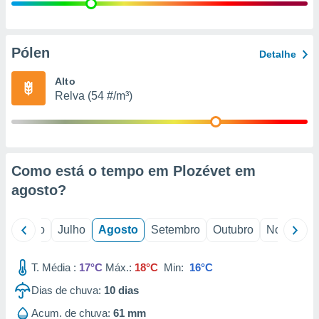
conteúdos.
ção
Pólen
Detalhe
ão através
de
Alto
,
Relva (54 #/m³)
 e
dos,
publicidade
s, estudos
Como está o tempo em Plozévet em
a e
mento de
agosto
?
ossos 1199
o
Junho
Julho
Agosto
Setembro
Outubro
Novembro
eiros
T. Média :
17°C
Máx.:
18°C
Min:
16°C
Dias de chuva:
10
dias
Acum. de chuva:
61 mm