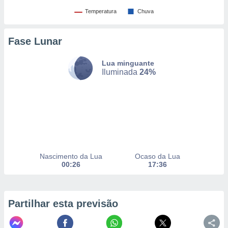
to ou opor-
Temperatura
Chuva
essamento
m qualquer
ando em “
Fase Lunar
 ou na
Lua minguante
 Cookies
Iluminada
24%
te.
 nossos
s o
o de
Nascimento da Lua
Ocaso da Lua
e/ou aceder
00:26
17:36
ões num
utilizar
ados para
publicidade,
Partilhar esta previsão
 para
a, utilizar