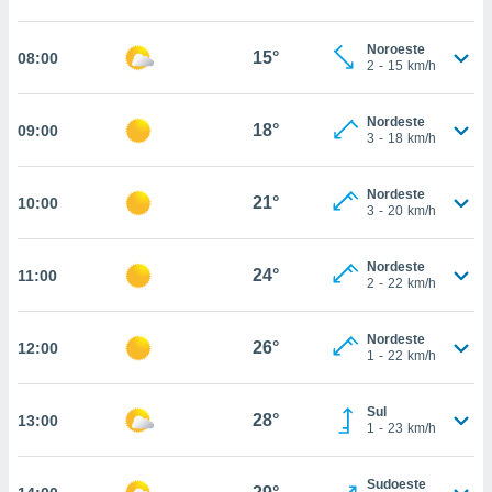
, permite-
ar a nossa
Noroeste
15°
08:00
2
-
15
km/h
ara
ACEITAR
 fornecer-
E
os de alta
CONTINUAR
Nordeste
18°
09:00
sem
3
-
18
km/h
sto.
CONFIGURAÇÕES
o botão
Nordeste
21°
10:00
ontinuar",
3
-
20
km/h
r ao
itando a
Nordeste
de todos os
24°
11:00
2
-
22
km/h
óprios ou
parceiros,
rmitem
Nordeste
26°
12:00
lisar o
1
-
22
km/h
nto no
em como
Sul
 um perfil
28°
13:00
1
-
23
km/h
para lhe
licidade e
Sudoeste