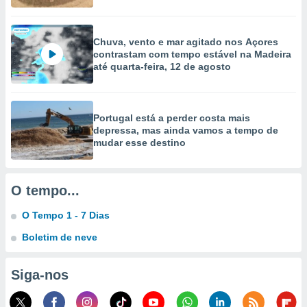
ão através
de
Chuva, vento e mar agitado nos Açores
,
contrastam com tempo estável na Madeira
 e
até quarta-feira, 12 de agosto
dos,
publicidade
s, estudos
Portugal está a perder costa mais
a e
depressa, mas ainda vamos a tempo de
mento de
mudar esse destino
ossos 1199
eiros
O tempo...
O Tempo 1 - 7 Dias
Boletim de neve
Siga-nos