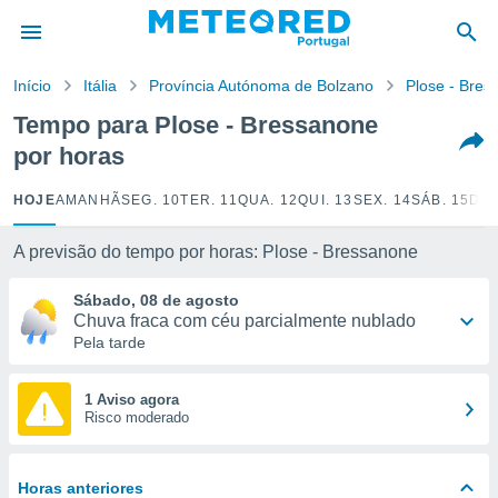
de
Início
Itália
Província Autónoma de Bolzano
Plose - Bres
 da
empo.pt) foi
Tempo para Plose - Bressanone
or
por horas
is para
e as
 fornecidas
HOJE
AMANHÃ
SEG. 10
TER. 11
QUA. 12
QUI. 13
SEX. 14
SÁB. 15
DOM
 qualidade.
r a este
A previsão do tempo por horas: Plose - Bressanone
s das
opções:
Sábado, 08 de agosto
Chuva fraca com céu parcialmente nublado
ookies e
Pela tarde
 forma
e digital
1 Aviso agora
Risco moderado
da,
m
 recolhidas
cookies ou
Horas anteriores