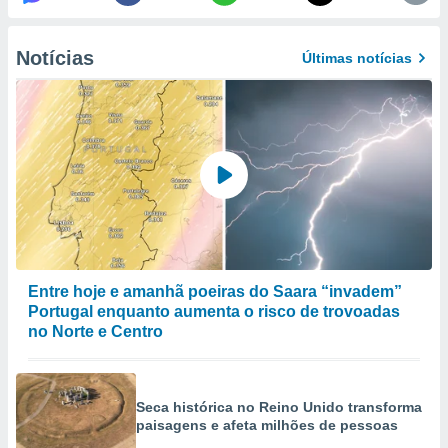
selecionar
a, criar
Notícias
Últimas notícias
personalizar
tilizar
selecionar
dos, medir
nho da
, medir o
o dos
r os
ravés de
s ou
Entre hoje e amanhã poeiras do Saara “invadem”
s de dados
Portugal enquanto aumenta o risco de trovoadas
es fontes,
no Norte e Centro
 e melhorar
ilizar dados
ara
conteúdos.
Seca histórica no Reino Unido transforma
paisagens e afeta milhões de pessoas
ção