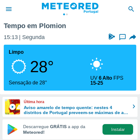
Tempo em Plomion
de
15:13
Segunda
...
 da
empo.pt) foi
Limpo
or
28°
is para
e as
 fornecidas
UV
6 Alto
FPS
 qualidade.
Sensação de 28°
15-25
r a este
s das
opções:
Última hora
Aviso amarelo de tempo quente: nestes 4
ookies e
distritos de Portugal preveem-se máximas de até
 forma
40 ºC
Descarregue
GRÁTIS
a app da
Instalar
e digital
Meteored!
da,