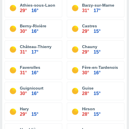
Athies-sous-Laon
Barzy-sur-Marne
29°
16°
31°
17°
Berny-Rivière
Castres
30°
16°
29°
15°
Château-Thierry
Chauny
31°
17°
29°
15°
Faverolles
Fère-en-Tardenois
31°
16°
30°
16°
Guignicourt
Guise
30°
16°
28°
15°
Hary
Hirson
29°
15°
28°
15°