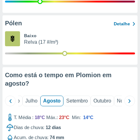
conteúdos.
ção
Pólen
Detalhe
ão através
de
Baixo
,
Relva (17 #/m³)
 e
dos,
publicidade
s, estudos
Como está o tempo em Plomion em
a e
mento de
agosto
?
ossos 1199
o
Junho
Julho
Agosto
Setembro
Outubro
Novembro
eiros
T. Média :
18°C
Máx.:
23°C
Min:
14°C
Dias de chuva:
12
dias
Acum. de chuva:
74 mm