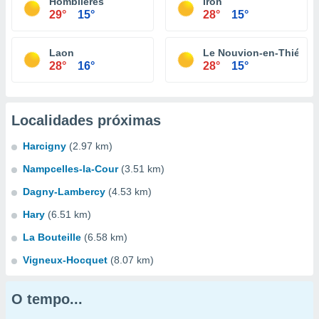
Homblières
Iron
29°
15°
28°
15°
Laon
Le Nouvion-en-Thiérac
28°
16°
28°
15°
Localidades próximas
Harcigny
(2.97 km)
Nampcelles-la-Cour
(3.51 km)
Dagny-Lambercy
(4.53 km)
Hary
(6.51 km)
La Bouteille
(6.58 km)
Vigneux-Hocquet
(8.07 km)
O tempo...