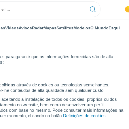
ias
Vídeos
Avisos
Radar
Mapas
Satélites
Modelos
O Mundo
Esqui
is para garantir que as informações fornecidas são de alta
s:
cia de Valência
Platja de Piles
ecolhidas através de cookies ou tecnologias semelhantes,
er-lhe conteúdos de alta qualidade sem qualquer custo.
es
e aceitando a instalação de todos os cookies, próprios ou dos
rtamento no website, bem como desenvolver um perfil
...
lizados com base no mesmo. Pode consultar mais informações na
lquer momento, clicando no botão
Definições de cookies
Por horas
Intervalos nublados nas
próximas horas