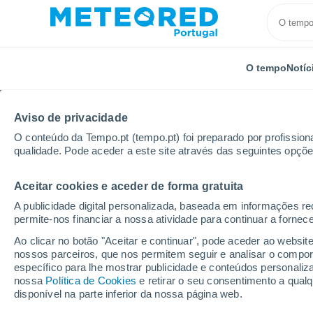
O tempo
Notíc
Aviso de privacidade
O conteúdo da Tempo.pt (tempo.pt) foi preparado por profissiona
qualidade. Pode aceder a este site através das seguintes opçõe
Aceitar cookies e aceder de forma gratuita
Início
Espanha
Comunidade Valenciana
Provín
A publicidade digital personalizada, baseada em informações r
permite-nos financiar a nossa atividade para continuar a fornec
Tempo em Platja de Pil
Ao clicar no botão "Aceitar e continuar", pode aceder ao websit
nossos parceiros, que nos permitem seguir e analisar o compo
13:36
Domingo
específico para lhe mostrar publicidade e conteúdos persona
nossa
Política de Cookies
e retirar o seu consentimento a qua
disponível na parte inferior da nossa página web.
Limpo