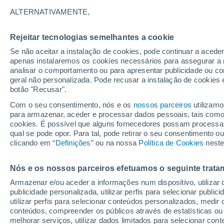
29°
ALTERNATIVAMENTE,
Rejeitar tecnologias semelhantes a cookie
UV
8 Muit
elevado!
Se não aceitar a instalação de cookies, pode continuar a acede
Sensação de 34°
FPS
25-50
apenas instalaremos os cookies necessários para assegurar a 
analisar o comportamento ou para apresentar publicidade ou co
geral não personalizada. Pode recusar a instalação de cookies 
botão "Recusar".
Última hora
40 ºC à vista em Portugal na próxima semana
Com o seu consentimento, nós e os
nossos parceiros
utilizamo
calor intensifica a partir de quarta, 12 de ago
para armazenar, aceder e processar dados pessoais, tais como a
cookies. É possível que alguns fornecedores possam processa
O Tempo 1 - 7 Dias
Atualidade
Mapas de nuvens
qual se pode opor. Para tal, pode retirar o seu consentimento 
clicando em “
Definições
” ou na nossa
Política de Cookies
neste
Nós e os nossos parceiros efetuamos o seguinte trata
Amanhã
Terça
Hoje
Armazenar e/ou aceder a informações num dispositivo, utilizar da
10 Ago.
11 Ago.
9 Ago.
publicidade personalizada, utilizar perfis para selecionar public
utilizar perfis para selecionar conteúdos personalizados, med
conteúdos, compreender os públicos através de estatísticas ou
melhorar serviços, utilizar dados limitados para selecionar cont