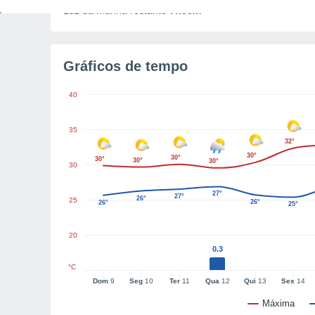
Luz da manhã restante
7h56m
Gráficos de tempo
40
35
32°
30°
30°
30°
30°
30°
30
27°
27°
26°
25
26°
26°
25°
20
0.3
°C
Dom
9
Seg
10
Ter
11
Qua
12
Qui
13
Sex
14
Máxima