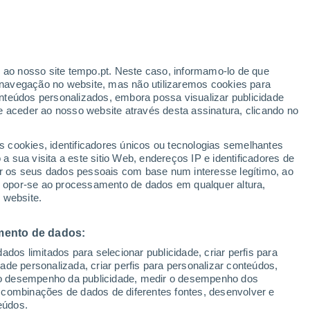
Aviso amarelo
Aviso moderado por outros em
Platja de Piles hoje
o
r ao nosso site tempo.pt. Neste caso, informamo-lo de que
navegação no website, mas não utilizaremos cookies para
nteúdos personalizados, embora possa visualizar publicidade
e aceder ao nosso website através desta assinatura, clicando no
:
s cookies, identificadores únicos ou tecnologias semelhantes
sto
 sua visita a este sitio Web, endereços IP e identificadores de
r os seus dados pessoais com base num interesse legítimo, ao
Radar de Chuva
Satélites
Modelos
ou opor-se ao processamento de dados em qualquer altura,
 website.
mento de dados:
Quarta
Quinta
Sexta
Sábado
dos limitados para selecionar publicidade, criar perfis para
12 Ago.
13 Ago.
14 Ago.
15 Ago.
idade personalizada, criar perfis para personalizar conteúdos,
ir o desempenho da publicidade, medir o desempenho dos
 combinações de dados de diferentes fontes, desenvolver e
eúdos.
30%