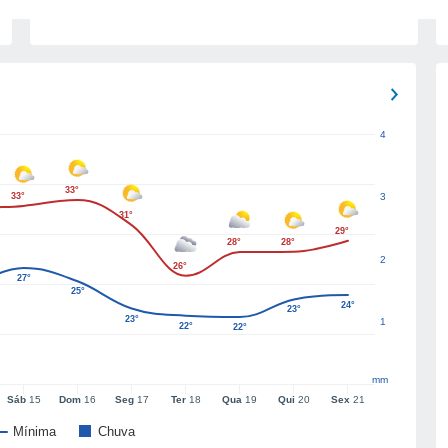
4
33°
33°
3
31°
29°
28°
28°
2
26°
27°
25°
24°
23°
23°
1
22°
22°
mm
Sáb
15
Dom
16
Seg
17
Ter
18
Qua
19
Qui
20
Sex
21
Mínima
Chuva