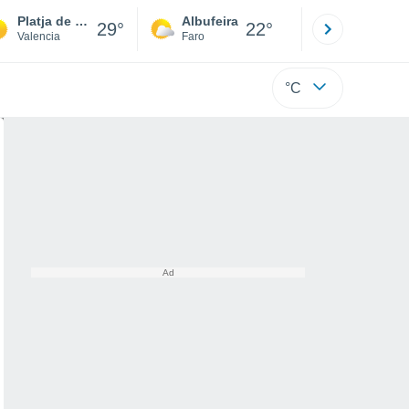
Platja de Piles
Albufeira
Lisboa
29°
22°
Valencia
Faro
Lisboa
°C