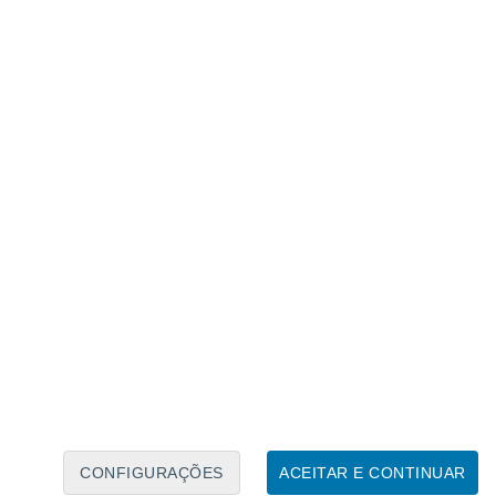
Calendário Lunar
Seg
Ter
Qua
Qui
Sex
Sáb
Domo
9
10
11
12
13
14
15
16
17
18
19
20
21
22
CONFIGURAÇÕES
ACEITAR E CONTINUAR