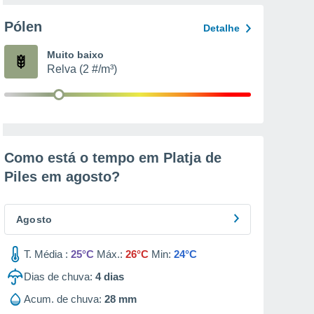
Pólen
Detalhe
Muito baixo
Relva (2 #/m³)
Como está o tempo em Platja de
Piles em
agosto
?
Agosto
T. Média :
25°C
Máx.:
26°C
Min:
24°C
Dias de chuva:
4
dias
Acum. de chuva:
28 mm