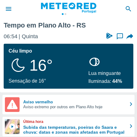
Tempo em Plano Alto - RS
de
06:54
Quinta
...
 da
empo.pt) foi
Céu limpo
or
16°
is para
e as
 fornecidas
Lua minguante
 qualidade.
Sensação de 16°
Iluminada:
44%
r a este
s das
opções:
Aviso vermelho
Aviso extremo por outros em Plano Alto hoje
ookies e
 forma
Última hora
e digital
Subida das temperaturas, poeiras do Saara e
chuva: datas e zonas mais afetadas em Portugal
da,