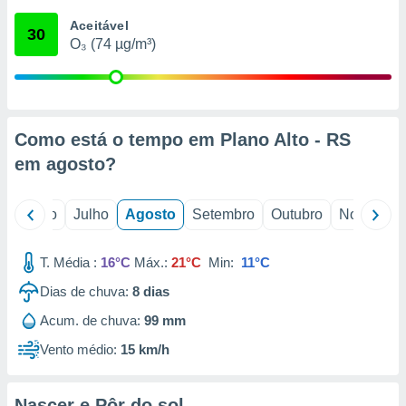
conteúdos.
Aceitável
30
O₃ (74 µg/m³)
ção
ão através
de
,
 e
Como está o tempo em Plano Alto - RS
em
agosto
?
dos,
publicidade
s, estudos
o
Junho
Julho
Agosto
Setembro
Outubro
Novembro
a e
mento de
T. Média :
16°C
Máx.:
21°C
Min:
11°C
ossos 1199
Dias de chuva:
8
dias
eiros
Acum. de chuva:
99 mm
Vento médio:
15 km/h
Nascer e Pôr do sol