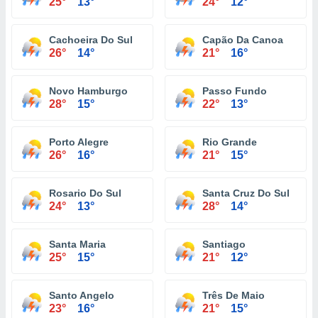
25°
13°
24°
12°
Cachoeira Do Sul
Capão Da Canoa
26°
14°
21°
16°
Novo Hamburgo
Passo Fundo
28°
15°
22°
13°
Porto Alegre
Rio Grande
26°
16°
21°
15°
Rosario Do Sul
Santa Cruz Do Sul
24°
13°
28°
14°
Santa Maria
Santiago
25°
15°
21°
12°
Santo Angelo
Três De Maio
23°
16°
21°
15°