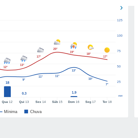
125
100
20°
75
19°
18°
17°
17°
13°
50
12°
13°
11°
11°
10°
9°
25
18
7°
1.9
0.3
mm
Qua
12
Qui
13
Sex
14
Sáb
15
Dom
16
Seg
17
Ter
18
Mínima
Chuva