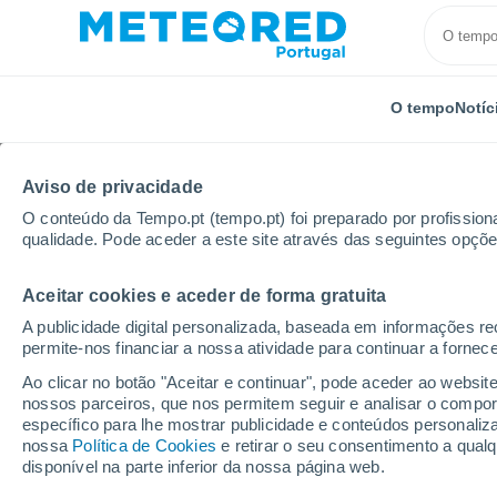
O tempo
Notíc
Aviso de privacidade
O conteúdo da Tempo.pt (tempo.pt) foi preparado por profissiona
qualidade. Pode aceder a este site através das seguintes opçõe
Aceitar cookies e aceder de forma gratuita
Início
Brasil
Rio Grande do Sul
Barragem Sanch
A publicidade digital personalizada, baseada em informações r
permite-nos financiar a nossa atividade para continuar a fornec
Tempo em Barragem Sa
Ao clicar no botão "Aceitar e continuar", pode aceder ao websit
nossos parceiros, que nos permitem seguir e analisar o compo
19:20
Quinta
específico para lhe mostrar publicidade e conteúdos persona
nossa
Política de Cookies
e retirar o seu consentimento a qua
disponível na parte inferior da nossa página web.
Nuvens dispersas