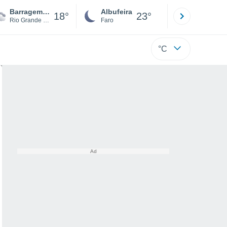
Barragem Sanchuri
Albufeira
Lisboa
18°
23°
Rio Grande do Sul
Faro
Lisboa
°C