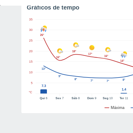
Gráficos de tempo
35
30
26°
25
20
18°
17°
16°
16°
14°
15
13°
10
9°
8°
8°
7°
7°
5
7.3
1.4
°C
Qui
6
Sex
7
Sáb
8
Dom
9
Seg
10
Ter
11
Máxima