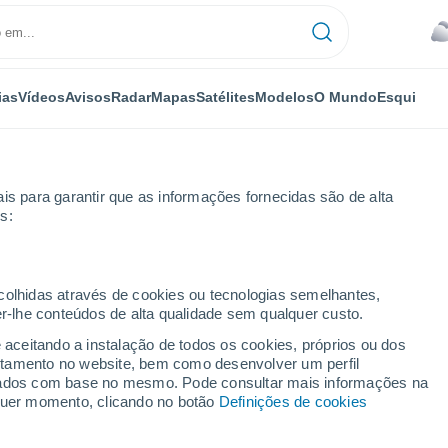
ias
Vídeos
Avisos
Radar
Mapas
Satélites
Modelos
O Mundo
Esqui
is para garantir que as informações fornecidas são de alta
s:
uri
ecolhidas através de cookies ou tecnologias semelhantes,
er-lhe conteúdos de alta qualidade sem qualquer custo.
nchuri - RS
e aceitando a instalação de todos os cookies, próprios ou dos
rtamento no website, bem como desenvolver um perfil
...
lizados com base no mesmo. Pode consultar mais informações na
lquer momento, clicando no botão
Definições de cookies
Por horas
Céu encoberto nas próximas
horas