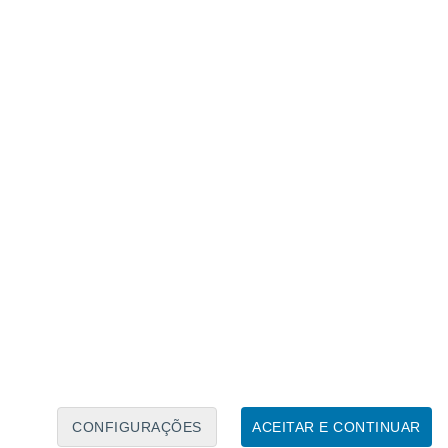
Calendário Lunar
Seg
Ter
Qua
Qui
Sex
Sáb
Domo
6
7
8
9
10
11
12
13
14
15
16
17
18
19
CONFIGURAÇÕES
ACEITAR E CONTINUAR