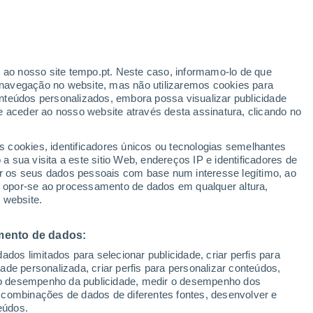
Aviso vermelho
Aviso extremo por outros em
Barragem Sanchuri hoje
ante
r ao nosso site tempo.pt. Neste caso, informamo-lo de que
:
44%
Baixam as temperaturas
navegação no website, mas não utilizaremos cookies para
Durante o dia de amanhã
nteúdos personalizados, embora possa visualizar publicidade
e aceder ao nosso website através desta assinatura, clicando no
 até
s cookies, identificadores únicos ou tecnologias semelhantes
 sua visita a este sitio Web, endereços IP e identificadores de
r os seus dados pessoais com base num interesse legítimo, ao
dar de Chuva
Satélites
Modelos
ou opor-se ao processamento de dados em qualquer altura,
 website.
mento de dados:
omingo
Segunda
Terça
Quarta
dos limitados para selecionar publicidade, criar perfis para
9 Ago.
10 Ago.
11 Ago.
12 Ago.
idade personalizada, criar perfis para personalizar conteúdos,
ir o desempenho da publicidade, medir o desempenho dos
 combinações de dados de diferentes fontes, desenvolver e
eúdos.
50%
90%