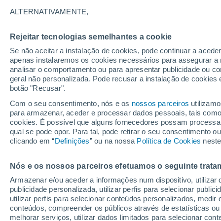
18°
ALTERNATIVAMENTE,
Rejeitar tecnologias semelhantes a cookie
Lua mingu
Se não aceitar a instalação de cookies, pode continuar a acede
Iluminada
Sensação de 18°
apenas instalaremos os cookies necessários para assegurar a 
analisar o comportamento ou para apresentar publicidade ou co
geral não personalizada. Pode recusar a instalação de cookies 
botão "Recusar".
Última hora
Aviso amarelo de tempo quente neste distrito:
Com o seu consentimento, nós e os
nossos parceiros
utilizamo
39 ºC e noites tropicais; saiba até quando
para armazenar, aceder e processar dados pessoais, tais como a
cookies. É possível que alguns fornecedores possam processa
O Tempo 1 - 7 Dias
Atualidade
Mapas de vento
Ra
qual se pode opor. Para tal, pode retirar o seu consentimento 
clicando em “
Definições
” ou na nossa
Política de Cookies
neste
Nós e os nossos parceiros efetuamos o seguinte trata
Amanhã
Sábado
D
Hoje
Armazenar e/ou aceder a informações num dispositivo, utilizar da
7 Ago.
8 Ago.
6 Ago.
publicidade personalizada, utilizar perfis para selecionar public
utilizar perfis para selecionar conteúdos personalizados, med
conteúdos, compreender os públicos através de estatísticas ou
melhorar serviços, utilizar dados limitados para selecionar cont
90%