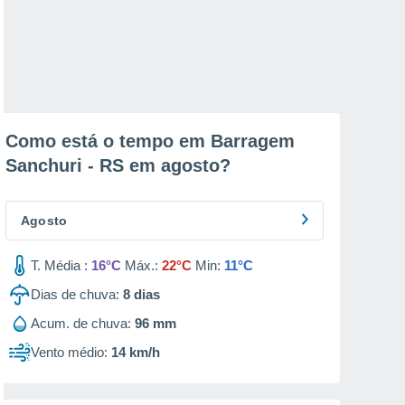
Como está o tempo em Barragem
Sanchuri - RS em
agosto
?
Agosto
T. Média :
16°C
Máx.:
22°C
Min:
11°C
Dias de chuva:
8
dias
Acum. de chuva:
96 mm
Vento médio:
14 km/h