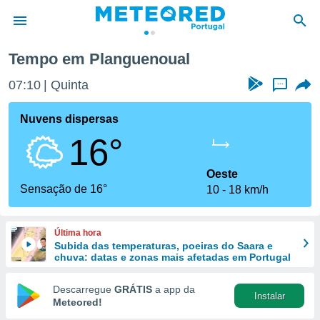
al
Tempo em Planguenoual
de
07:10
Quinta
...
 da
empo.pt) foi
Nuvens dispersas
or
16°
is para
e as
 fornecidas
Oeste
 qualidade.
Sensação de 16°
10
18 km/h
r a este
s das
opções:
Última hora
Subida das temperaturas, poeiras do Saara e
ookies e
chuva: datas e zonas mais afetadas em Portugal
 forma
Descarregue
GRÁTIS
a app da
Instalar
e digital
Meteored!
da,