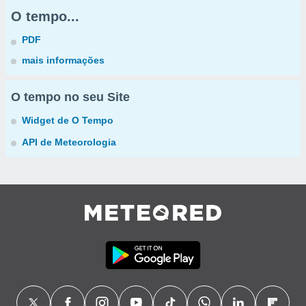
O tempo...
PDF
mais informações
O tempo no seu Site
Widget de O Tempo
API de Meteorologia