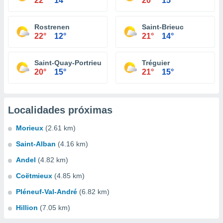
22°
14°
20°
15°
Rostrenen
Saint-Brieuc
22°
12°
21°
14°
Saint-Quay-Portrieux
Tréguier
20°
15°
21°
15°
Localidades próximas
Morieux
(2.61 km)
Saint-Alban
(4.16 km)
Andel
(4.82 km)
Coëtmieux
(4.85 km)
Pléneuf-Val-André
(6.82 km)
Hillion
(7.05 km)