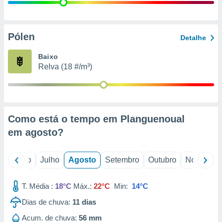
conteúdos.
ção
Pólen
Detalhe
ão através
de
Baixo
,
Relva (18 #/m³)
 e
dos,
publicidade
s, estudos
Como está o tempo em Planguenoual
a e
mento de
em
agosto
?
ossos 1199
o
Junho
Julho
Agosto
Setembro
Outubro
Novembro
eiros
T. Média :
18°C
Máx.:
22°C
Min:
14°C
Dias de chuva:
11
dias
Acum. de chuva:
56 mm