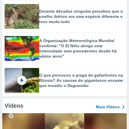
Durante décadas ninguém percebeu que o
coelho ibérico era uma espécie diferente e
isso muda tudo
A Organização Meteorológica Mundial
confirma: "O El Niño atinge uma
intensidade sem precedentes desde há
vários anos"
O que provocou a praga de gafanhotos na
Rússia? As causas do gigantesco enxame
que invadiu o Daguestão
Vídeos
Mais Vídeos