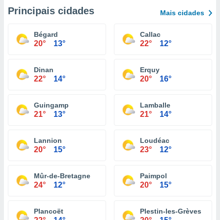
Principais cidades
Mais cidades
Bégard
Callac
20°
13°
22°
12°
Dinan
Erquy
22°
14°
20°
16°
Guingamp
Lamballe
21°
13°
21°
14°
Lannion
Loudéac
20°
15°
23°
12°
Mûr-de-Bretagne
Paimpol
24°
12°
20°
15°
Plancoët
Plestin-les-Grèves